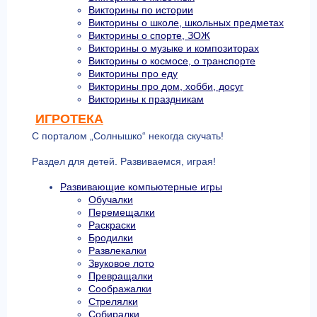
Викторины по истории
Викторины о школе, школьных предметах
Викторины о спорте, ЗОЖ
Викторины о музыке и композиторах
Викторины о космосе, о транспорте
Викторины про еду
Викторины про дом, хобби, досуг
Викторины к праздникам
ИГРОТЕКА
С порталом „Солнышко“ некогда скучать!
Раздел для детей. Развиваемся, играя!
Развивающие компьютерные игры
Обучалки
Перемещалки
Раскраски
Бродилки
Развлекалки
Звуковое лото
Превращалки
Соображалки
Стрелялки
Собиралки