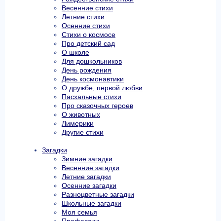
Весенние стихи
Летние стихи
Осенние стихи
Стихи о космосе
Про детский сад
О школе
Для дошкольников
День рождения
День космонавтики
О дружбе, первой любви
Пасхальные стихи
Про сказочных героев
О животных
Лимерики
Другие стихи
Загадки
Зимние загадки
Весенние загадки
Летние загадки
Осенние загадки
Разноцветные загадки
Школьные загадки
Моя семья