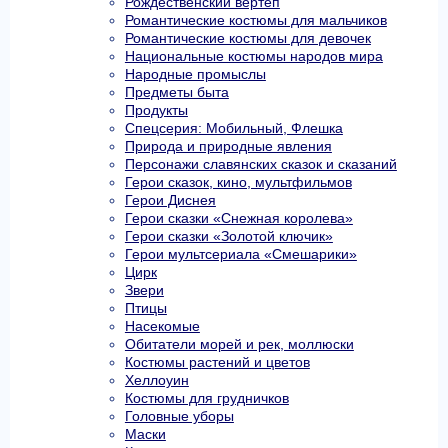
Рождественский вертеп
Романтические костюмы для мальчиков
Романтические костюмы для девочек
Национальные костюмы народов мира
Народные промыслы
Предметы быта
Продукты
Спецсерия: Мобильный, Флешка
Природа и природные явления
Персонажи славянских сказок и сказаний
Герои сказок, кино, мультфильмов
Герои Диснея
Герои сказки «Снежная королева»
Герои сказки «Золотой ключик»
Герои мультсериала «Смешарики»
Цирк
Звери
Птицы
Насекомые
Обитатели морей и рек, моллюски
Костюмы растений и цветов
Хеллоуин
Костюмы для грудничков
Головные уборы
Маски