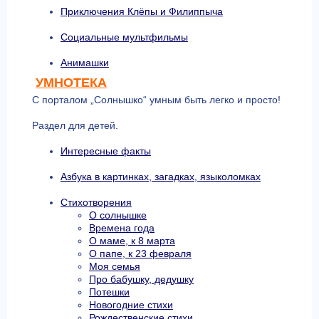
Приключения Клёпы и Филиппыча
Социальные мультфильмы
Анимашки
УМНОТЕКА
С порталом „Солнышко“ умным быть легко и просто!
Раздел для детей.
Интересные факты
Азбука в картинках, загадках, языколомках
Стихотворения
О солнышке
Времена года
О маме, к 8 марта
О папе, к 23 февраля
Моя семья
Про бабушку, дедушку
Потешки
Новогодние стихи
Рождественские стихи