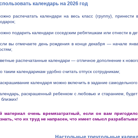
спользовать календарь на 2026 год
ожно распечатать календари на весь класс (группу), принести 
одарок;
ожно подарить календари соседским ребятишкам или отнести в де
сли вы отмечаете день рождения в конце декабря — начале январ
остям;
ветные распечатанные календари — отличное дополнение к нового
о таким календарикам удобно считать отпуск сотрудникам;
аскрашивание календаря можно включить в задание самодельног
алендарь, раскрашенный ребенком с любовью и старанием, будет
 близких!
й материал очень времязатратный, если он вам пригодилс
знать, что их труд не напрасен, что имеет смысл разрабатыв
Настольные треугольные календ