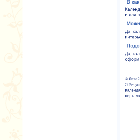
В ка
Календ
и для 
Можн
Да, ка
интерь
Подо
Да, ка
оформи
© Дизай
© Рисун
Календа
портал