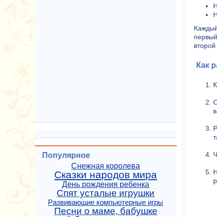
Н
Н
Каждый
первый
второй
Как р
К
С
в
Р
т
Ч
Популярное
Снежная королева
Н
Сказки народов мира
р
День рождения ребенка
Спят усталые игрушки
Развивающие компьютерные игры
Песни о маме, бабушке