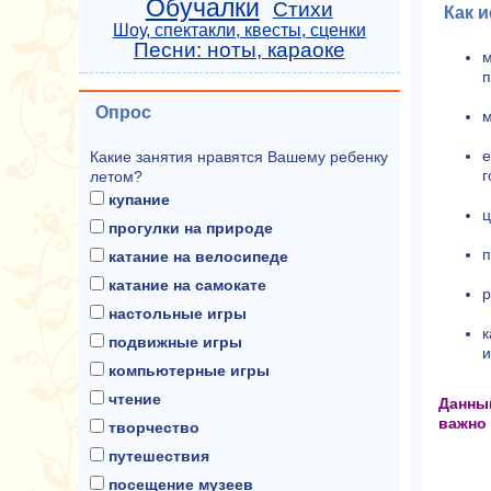
Обучалки
Стихи
Как и
Шоу, спектакли, квесты, сценки
Песни: ноты, караоке
м
п
Опрос
м
е
Какие занятия нравятся Вашему ребенку
г
летом?
купание
ц
прогулки на природе
п
катание на велосипеде
катание на самокате
р
настольные игры
к
подвижные игры
и
компьютерные игры
чтение
Данны
важно 
творчество
путешествия
посещение музеев