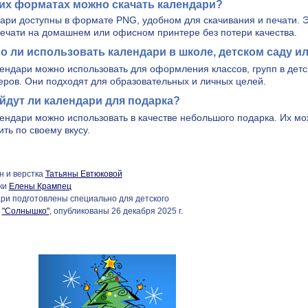
ких форматах можно скачать календари?
ари доступны в формате PNG, удобном для скачивания и печати. 
печати на домашнем или офисном принтере без потери качества.
о ли использовать календари в школе, детском саду и
лендари можно использовать для оформления классов, групп в детс
еров. Они подходят для образовательных и личных целей.
йдут ли календари для подарка?
лендари можно использовать в качестве небольшого подарка. Их мо
ть по своему вкусу.
н и верстка
Татьяны Евтюковой
ки
Елены Крампец
ри подготовлены специально для детского
а
"Солнышко"
, опубликованы 26 декабря 2025 г.