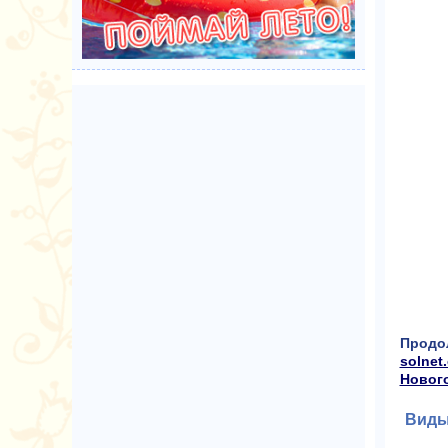
Продо
solnet
Нового
Виды