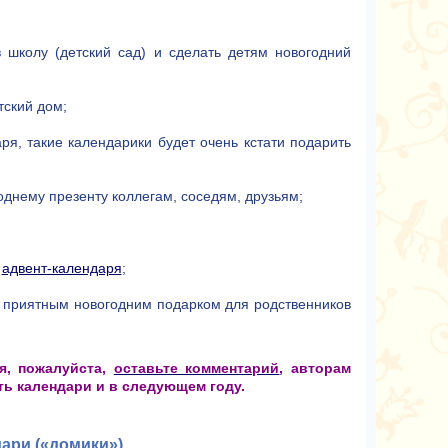
в школу (детский сад) и сделать детям новогодний
тский дом;
я, такие календарики будет очень кстати подарить
днему презенту коллегам, соседям, друзьям;
о
адвент-календаря
;
 приятным новогодним подарком для родственников
я, пожалуйста,
оставьте комментарий
, авторам
ать календари и в следующем году.
ари («домики»)