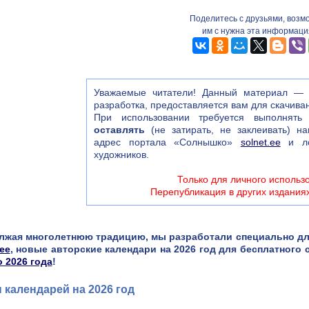
Поделитесь с друзьями, возм
им с нужна эта информаци
Уважаемые читатели! Данный материал — э
разработка, предоставляется вам для скачив
При использовании требуется выполнять 
оставлять
(не затирать, не заклеивать) н
адрес портала «Солнышко»
solnet.ee
и ло
художников.
Только для личного использ
Перепубликация в других издания
лжая многолетнюю традицию, мы разработали специально для
.ee
, новые авторские календари на 2026 год для бесплатного 
 2026 года
!
 календарей на 2026 год