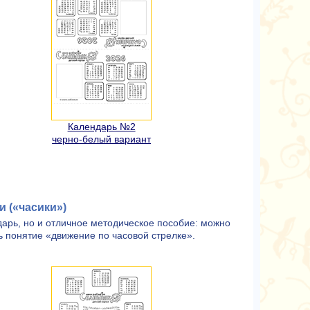
Календарь №2
черно-белый вариант
 («часики»)
дарь, но и отличное методическое пособие: можно
ь понятие «движение по часовой стрелке».