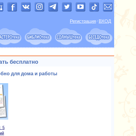
Регистрация
ВХОД
/
чать бесплатно
обно для дома и работы
: 5
ий