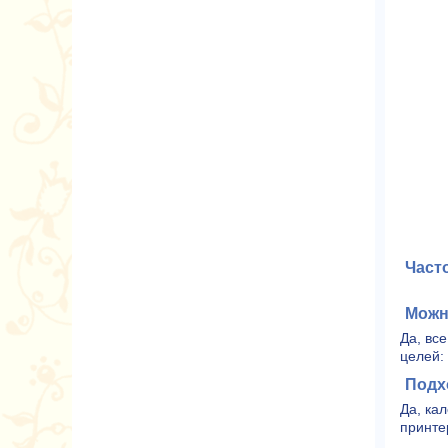
Част
Можно
Да, вс
целей:
Подх
Да, ка
принте