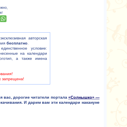
ожно,
я!
ксклюзивная авторская
ания
бесплатно
.
единственное условие:
анесенные на календари
готип, а также имена
ования!
х запрещена!
 вас, дорогие читатели портала
«Солнышко» —
скачивания. И дарим вам эти календари накануне