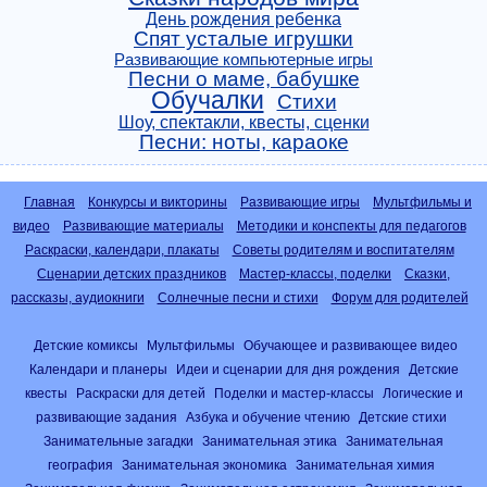
День рождения ребенка
Спят усталые игрушки
Развивающие компьютерные игры
Песни о маме, бабушке
Обучалки
Стихи
Шоу, спектакли, квесты, сценки
Песни: ноты, караоке
Главная
Конкурсы и викторины
Развивающие игры
Мультфильмы и
видео
Развивающие материалы
Методики и конспекты для педагогов
Раскраски, календари, плакаты
Советы родителям и воспитателям
Сценарии детских праздников
Мастер-классы, поделки
Сказки,
рассказы, аудиокниги
Солнечные песни и стихи
Форум для родителей
Детские комиксы
Мультфильмы
Обучающее и развивающее видео
Календари и планеры
Идеи и сценарии для дня рождения
Детские
квесты
Раскраски для детей
Поделки и мастер-классы
Логические и
развивающие задания
Азбука и обучение чтению
Детские стихи
Занимательные загадки
Занимательная этика
Занимательная
география
Занимательная экономика
Занимательная химия