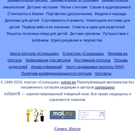
Занимательная физика
Занимательная астрономия
Занимательная
океанология
Детские частушки
Песни с нотами
Сказки в аудиоформате
Стенгазеты и бланки
Портфолио (до)школьника
Медали и награды
Дипломы для детей
Сертификаты и грамоты
Новогодние костюмы для
детей
Подбор имён и их значение
Советы и идеи для родителей
Рецепты полезных блюд для детей
Детские причёски
Путешествия с
ребёнком
Идеи рукоделия и творчества
Карта портала «Солнышко»
О портале «Солнышко»
Реклама на
портале
Информация для авторов
Достижения портала
Отзывы
родителей
Архив публикаций
Часто задаваемые вопросы (FAQ)
Политика конфиденциальности портала
Контакты
© 1999-2026, портал «Солнышко»
solnet.ee
Перепубликация материалов без
письменного согласия редакции и авторов
запрещена
solnet®
— зарегистрированный товарный знак. Все права защищены и
охраняются законом.
Сервер: fiber.ee