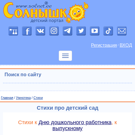
Регистрация
ВХОД
/
Показать
меню
Поиск по сайту
Главная
/
Умнотека
/
Cтихи
Стихи про детский сад
Стихи к
Дню дошкольного работника
, к
выпускному