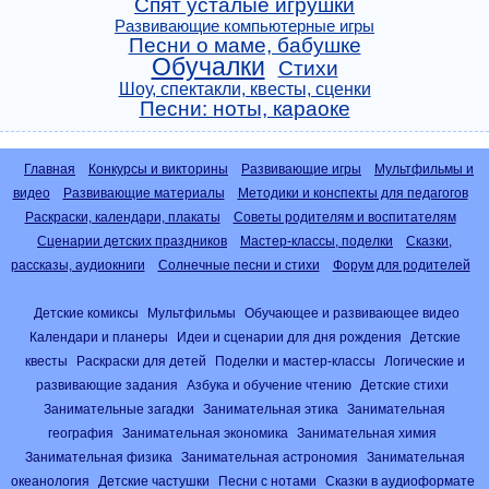
Спят усталые игрушки
Развивающие компьютерные игры
Песни о маме, бабушке
Обучалки
Стихи
Шоу, спектакли, квесты, сценки
Песни: ноты, караоке
Главная
Конкурсы и викторины
Развивающие игры
Мультфильмы и
видео
Развивающие материалы
Методики и конспекты для педагогов
Раскраски, календари, плакаты
Советы родителям и воспитателям
Сценарии детских праздников
Мастер-классы, поделки
Сказки,
рассказы, аудиокниги
Солнечные песни и стихи
Форум для родителей
Детские комиксы
Мультфильмы
Обучающее и развивающее видео
Календари и планеры
Идеи и сценарии для дня рождения
Детские
квесты
Раскраски для детей
Поделки и мастер-классы
Логические и
развивающие задания
Азбука и обучение чтению
Детские стихи
Занимательные загадки
Занимательная этика
Занимательная
география
Занимательная экономика
Занимательная химия
Занимательная физика
Занимательная астрономия
Занимательная
океанология
Детские частушки
Песни с нотами
Сказки в аудиоформате