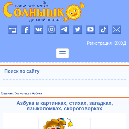
Регистрация
ВХОД
/
Показать
меню
Поиск по сайту
Главная
/
Умнотека
/ Азбука
Азбука в картинках, стихах, загадках,
языколомках, скороговорках