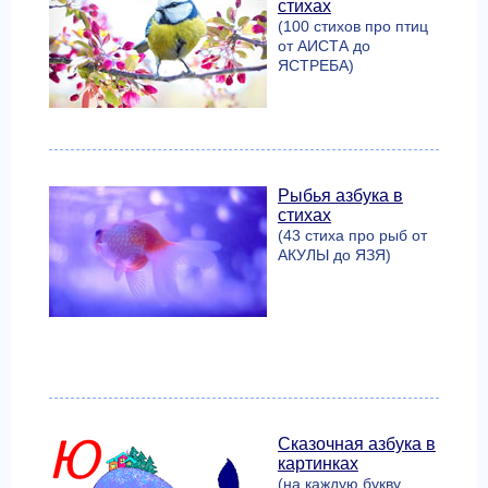
стихах
(100 стихов про птиц
от АИСТА до
ЯСТРЕБА)
Рыбья азбука в
стихах
(43 стиха про рыб от
АКУЛЫ до ЯЗЯ)
Сказочная азбука в
картинках
(на каждую букву