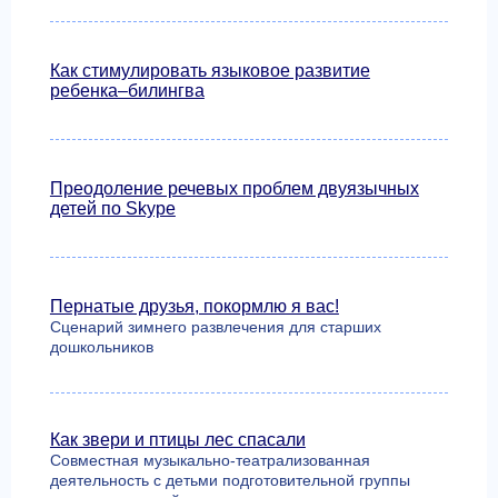
Как стимулировать языковое развитие
ребенка–билингва
Преодоление речевых проблем двуязычных
детей по Skype
Пернатые друзья, покормлю я вас!
Сценарий зимнего развлечения для старших
дошкольников
Как звери и птицы лес спасали
Совместная музыкально-театрализованная
деятельность с детьми подготовительной группы