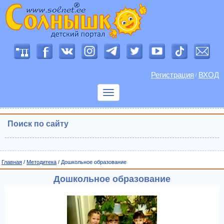
Регистрация
ВХОД
/
Показать
меню
Поиск по сайту
Главная
/
Методитека
/ Дошкольное образование
Дошкольное образование