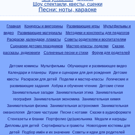
Шоу, спектакли, квесты, сценки
Песни: ноты, караоке
Главная
Конкурсы и викторины
Развивающие игры
Мультфильмы и
видео
Развивающие материалы
Методики и конспекты для педагогов
Раскраски, календари, плакаты
Советы родителям и воспитателям
Сценарии детских праздников
Мастер-классы, поделки
Сказки,
рассказы, аудиокниги
Солнечные песни и стихи
Форум для родителей
Детские комиксы
Мультфильмы
Обучающее и развивающее видео
Календари и планеры
Идеи и сценарии для дня рождения
Детские
квесты
Раскраски для детей
Поделки и мастер-классы
Логические и
развивающие задания
Азбука и обучение чтению
Детские стихи
Занимательные загадки
Занимательная этика
Занимательная
география
Занимательная экономика
Занимательная химия
Занимательная физика
Занимательная астрономия
Занимательная
океанология
Детские частушки
Песни с нотами
Сказки в аудиоформате
Стенгазеты и бланки
Портфолио (до)школьника
Медали и награды
Дипломы для детей
Сертификаты и грамоты
Новогодние костюмы для
детей
Подбор имён и их значение
Советы и идеи для родителей