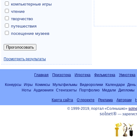
компьютерные игры
чтение
творчество
путешествия
посещение музеев
Посмотреть результаты
Главная
Призотека
Игротека
Фильмотека
Умнотека
Конкурсы
Игры
Комиксы
Мультфильмы
Видеоролики
Календари
День
Ноты
Аудиокниги
Стенгазеты
Портфолио
Медали
Дипломы
Карта сайта
О проекте
Реклама
Авторам
© 1999-2019, портал «Солнышко»
solne
solnet®
— зарегист