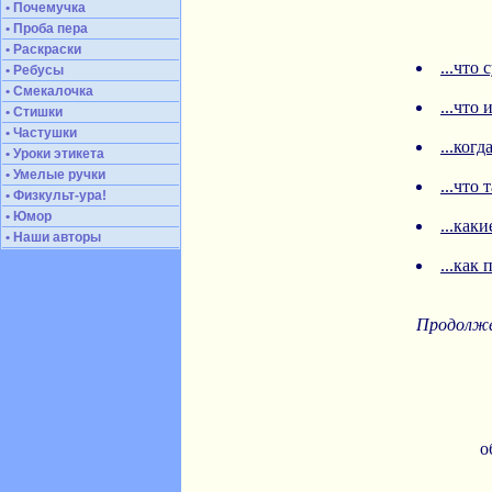
• Почемучка
• Проба пера
• Раскраски
...чт
• Ребусы
• Смекалочка
...чт
• Стишки
• Частушки
...ког
• Уроки этикета
• Умелые ручки
...чт
• Физкульт-ура!
• Юмор
...ка
• Наши авторы
...ка
Продолже
о