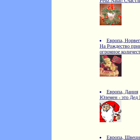
Feliz Natal! Счаст
Европа, Норве
На Рождество при
огромное количест
Европа, Дания
Юлемен - это Дед 
Европа, Швеци