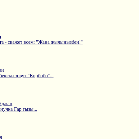
н
та - скажет всем: "Жана жылынызбен!"
ан
екски зовут "Корбобо"...
айджан
нучка Гар гызы...
я