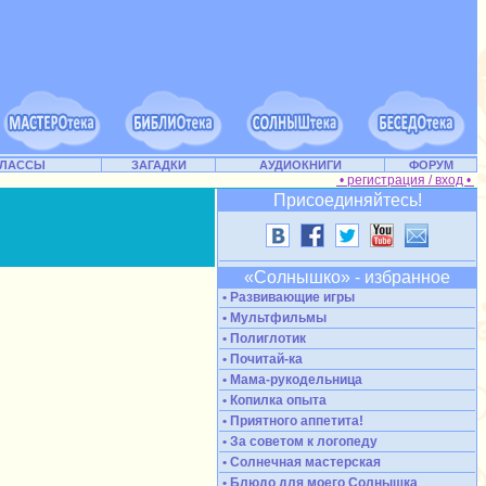
КЛАССЫ
ЗАГАДКИ
АУДИОКНИГИ
ФОРУМ
• регистрация / вход •
Присоединяйтесь!
«Солнышко» - избранное
• Развивающие игры
• Мультфильмы
• Полиглотик
• Почитай-ка
• Мама-рукодельница
• Копилка опыта
• Приятного аппетита!
• За советом к логопеду
• Солнечная мастерская
• Блюдо для моего Солнышка