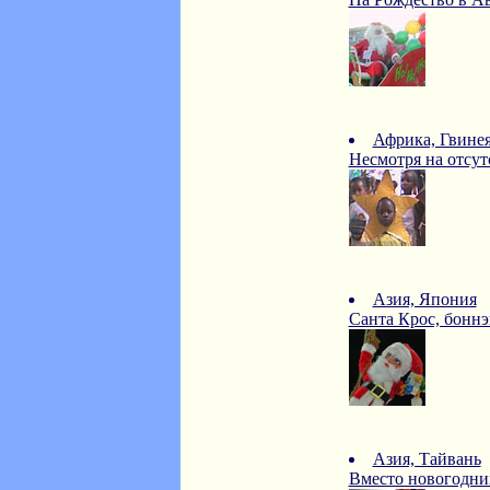
Африка, Гвинея
Несмотря на отсутс
Азия, Япония
Санта Крос, боннэн
Азия, Тайвань
Вместо новогодних