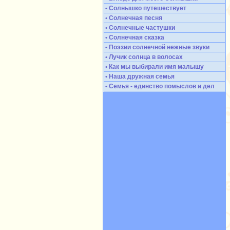
• Солнышко путешествует
• Солнечная песня
• Солнечные частушки
• Солнечная сказка
• Поэзии солнечной нежные звуки
• Лучик солнца в волосах
• Как мы выбирали имя малышу
• Наша дружная семья
• Семья - единство помыслов и дел