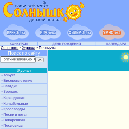
КОНКУРСЫ
ДЕНЬ РОЖДЕНИЯ
КАЛЕНДАРИ
Солнышко
>
Журнал
> Почемучка
Поиск по сайту
Журнал
• Азбука
• Бисероплетение
• Загадки
• Зоопарк
• Карандашик
• Колыбельные
• Кроссворды
• Песни и ноты
• Поварешкин
• Пословицы