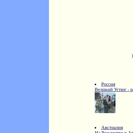
Россия
Великий Устюг - р
Австралия
На Рождество в Ав