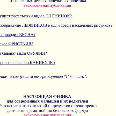
от солнечных детей Солнечки и Солнетика
эксклюзивная публикация
о существуют тысячи видов СНЕЖИНОК?
о изображение ЛЫЖНИКОВ нашли среди наскальных рисунков?
да приходит ВЕСНА?
о такое ФРИСТАЙЛ?
кие бывают виды ОРУЖИЯ?
к произошло слово КАНИКУЛЫ?
ние - в следующем номере журнала "Солнышко".
НАСТОЯЩАЯ ФИЗИКА
для современных малышей и их родителей
бъяснение разных явлений и предметов с точки зрения
физически грамотной, но безо всяких формул
эксклюзивная публикация