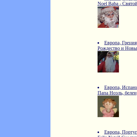
Noel Baba - Свято
Европа, Греция
Рождество и Новы
Европа, Испан
Папа Ноэль, белен
Европа, Порту