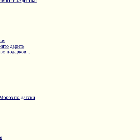
ливого Рождества!
гия
нято дарить
во подарков...
Мороз по-датски
я