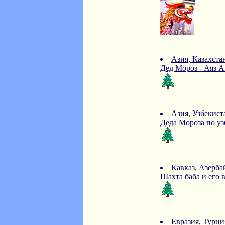
Азия, Казахста
Дед Мороз - Аяз А
Азия, Узбекист
Деда Мороза по узб
Кавказ, Азерб
Шахта баба и его в
Евразия, Турци