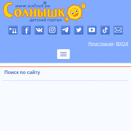
Регистрация
ВХОД
/
Показать
меню
Поиск по сайту