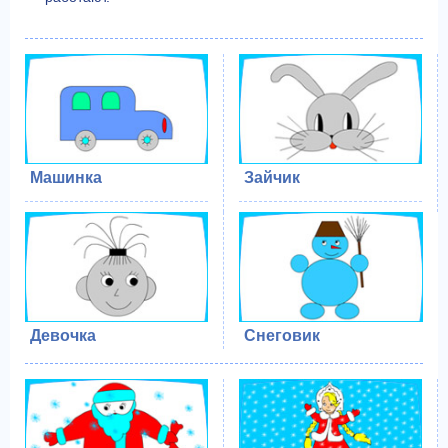
Машинка
Зайчик
Девочка
Снеговик