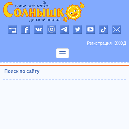
Регистрация
ВХОД
/
Показать
меню
Поиск по сайту