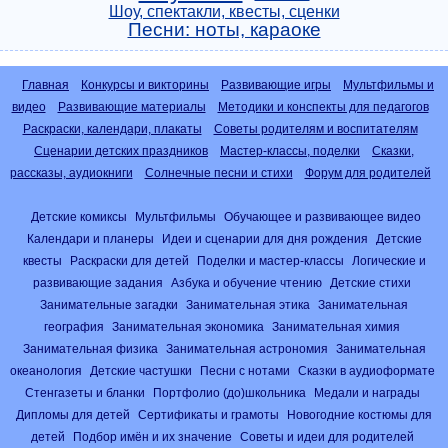
Шоу, спектакли, квесты, сценки
Песни: ноты, караоке
Главная
Конкурсы и викторины
Развивающие игры
Мультфильмы и
видео
Развивающие материалы
Методики и конспекты для педагогов
Раскраски, календари, плакаты
Советы родителям и воспитателям
Сценарии детских праздников
Мастер-классы, поделки
Сказки,
рассказы, аудиокниги
Солнечные песни и стихи
Форум для родителей
Детские комиксы
Мультфильмы
Обучающее и развивающее видео
Календари и планеры
Идеи и сценарии для дня рождения
Детские
квесты
Раскраски для детей
Поделки и мастер-классы
Логические и
развивающие задания
Азбука и обучение чтению
Детские стихи
Занимательные загадки
Занимательная этика
Занимательная
география
Занимательная экономика
Занимательная химия
Занимательная физика
Занимательная астрономия
Занимательная
океанология
Детские частушки
Песни с нотами
Сказки в аудиоформате
Стенгазеты и бланки
Портфолио (до)школьника
Медали и награды
Дипломы для детей
Сертификаты и грамоты
Новогодние костюмы для
детей
Подбор имён и их значение
Советы и идеи для родителей