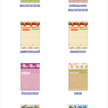
воспитателю
помощнику
воспитателя
заведующей
директору
бухгалтеру
няне