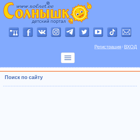
Регистрация
ВХОД
/
Показать
меню
Поиск по сайту