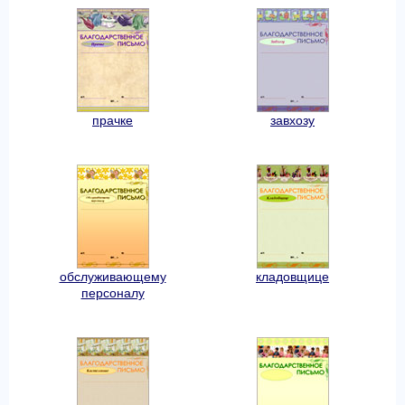
прачке
завхозу
обслуживающему
кладовщице
персоналу