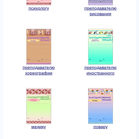
психологу
преподавателю
рисования
преподавателю
преподавателю
хореографии
иностранного
медику
повару