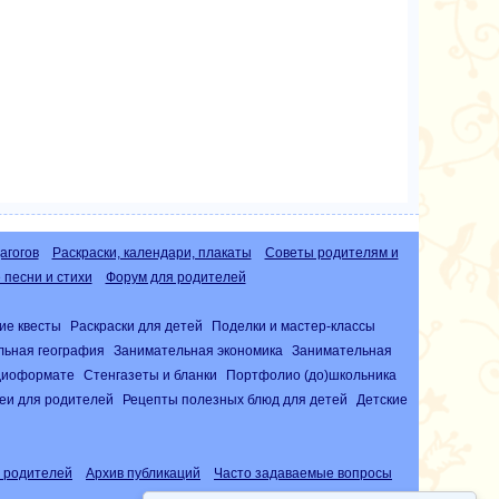
агогов
Раскраски, календари, плакаты
Советы родителям и
песни и стихи
Форум для родителей
ие квесты
Раскраски для детей
Поделки и мастер-классы
льная география
Занимательная экономика
Занимательная
удиоформате
Стенгазеты и бланки
Портфолио (до)школьника
еи для родителей
Рецепты полезных блюд для детей
Детские
 родителей
Архив публикаций
Часто задаваемые вопросы