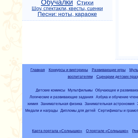
Обучалки
Стихи
Шоу, спектакли, квесты, сценки
Песни: ноты, караоке
Главная
Конкурсы и викторины
Развивающие игры
Муль
воспитателям
Сценарии детских праз
Детские комиксы
Мультфильмы
Обучающее и развиваю
Логические и развивающие задания
Азбука и обучение чте
химия
Занимательная физика
Занимательная астрономия
Медали и награды
Дипломы для детей
Сертификаты и грамо
Карта портала «Солнышко»
О портале «Солнышко»
Ре