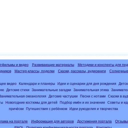
тфильмы и видео
Развивающие материалы
Методики и конспекты для пед
дников
Мастер-классы, поделки
Сказки, рассказы, аудиокниги
Солнечные 
щее видео
Календари и планеры
Идеи и сценарии для дня рождения
Детск
нию
Детские стихи
Занимательные загадки
Занимательная этика
Занимате
Занимательная океанология
Детские частушки
Песни с нотами
Сказки в а
ты
Новогодние костюмы для детей
Подбор имён и их значение
Советы и ид
причёски
Путешествия с ребёнком
Идеи рукоделия и творчества
клама на портале
Информация для авторов
Достижения портала
Отзывы
(FAQ)
Политика конфиденциальности портала
Контакты