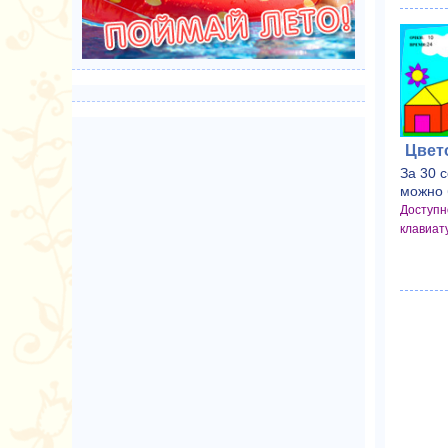
Цвет
За 30 с
можно 
Доступн
клавиат