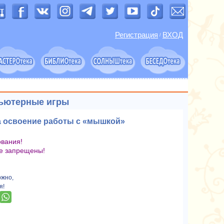
Регистрация
ВХОД
/
пьютерные игры
на освоение работы с «мышкой»
ования!
е запрещены!
ожно,
я!