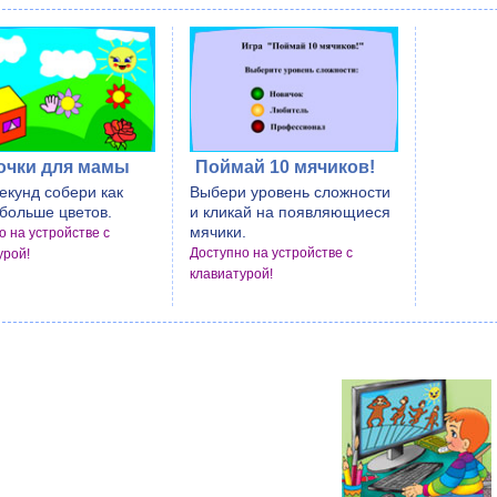
очки для мамы
Поймай 10 мячиков!
екунд собери как
Выбери уровень сложности
больше цветов.
и кликай на появляющиеся
мячики.
о на устройстве с
Доступно на устройстве с
урой!
клавиатурой!