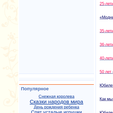
25-лет
«Модны
35-лет
36-лет
40-лет
50 лет
Юбил
Популярное
Снежная королева
Как мы
Сказки народов мира
День рождения ребенка
Спят усталые игрушки
Юбилей