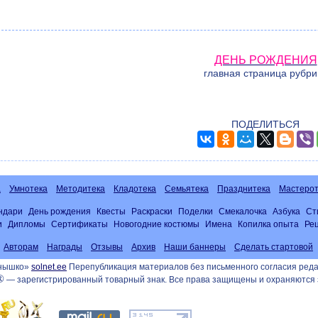
ДЕНЬ РОЖДЕНИЯ
главная страница рубри
ПОДЕЛИТЬСЯ
а
Умнотека
Методитека
Кладотека
Семьятека
Празднитека
Мастерот
ндари
День рождения
Квесты
Раскраски
Поделки
Смекалочка
Азбука
Ст
и
Дипломы
Сертификаты
Новогодние костюмы
Имена
Копилка опыта
Ре
Авторам
Награды
Отзывы
Архив
Наши баннеры
Сделать стартовой
лнышко»
solnet.ee
Перепубликация материалов без письменного согласия реда
®
— зарегистрированный товарный знак. Все права защищены и охраняются 