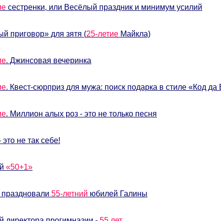
ие
сестренки, или Весёлый праздник и минимум усилий
й приговор» для зятя (
25-летие
Майкла)
ие
. Джинсовая вечеринка
ие
. Квест-сюрприз для мужа: поиск подарка в стиле «Код да
ие
. Миллион алых роз - это не только песня
- это не так себе!
ей
«50+1»
 праздновали
55-летний
юбилей Галины
 директора прогимназии -
55 лет