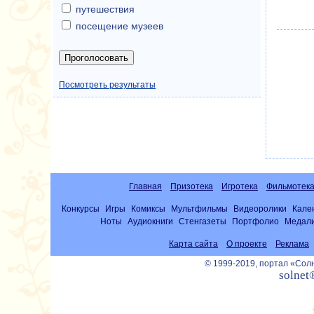
путешествия
посещение музеев
Посмотреть результаты
Главная
Призотека
Игротека
Фильмотек
Конкурсы
Игры
Комиксы
Мультфильмы
Видеоролики
Кале
Ноты
Аудиокниги
Стенгазеты
Портфолио
Медал
Карта сайта
О проекте
Реклама
© 1999-2019, портал «Со
solnet