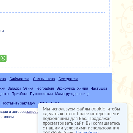
ки
ека
Библиотека
Солныштека
Беседотека
ихи
Загадки
Этика
География
Экономика
Химия
Частушки
цепты
Причёски
Путешествия
Мама-рукодельница
Поставить закладку
ЧаВо
E-mail
Мы используем файлы cookie, чтобы
кции и авторов
запрещена
сделать контент более интересным и
подходящим для Вас. Продолжая
законом.
просматривать сайт, Вы соглашаетесь
с нашими условиями использования
cookie-файлов.
Подробнее...