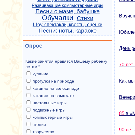
Развивающие компьютерные игры
Песни о маме, бабушке
Вруче
Обучалки
Стихи
Шоу, спектакли, квесты, сценки
Песни: ноты, караоке
Юбиле
Опрос
День р
Какие занятия нравятся Вашему ребенку
70 лет
.
летом?
купание
Как мы
прогулки на природе
катание на велосипеде
катание на самокате
Вечери
настольные игры
подвижные игры
85
в «М
компьютерные игры
чтение
90 лет
творчество