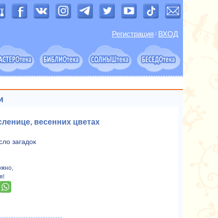
Регистрация
ВХОД
/
и
сленице, весенних цветах
сло загадок
ожно,
я!