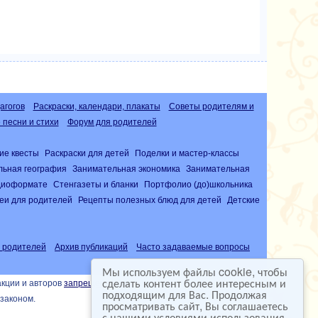
агогов
Раскраски, календари, плакаты
Советы родителям и
песни и стихи
Форум для родителей
ие квесты
Раскраски для детей
Поделки и мастер-классы
льная география
Занимательная экономика
Занимательная
удиоформате
Стенгазеты и бланки
Портфолио (до)школьника
еи для родителей
Рецепты полезных блюд для детей
Детские
 родителей
Архив публикаций
Часто задаваемые вопросы
Мы используем файлы cookie, чтобы
сделать контент более интересным и
акции и авторов
запрещена
подходящим для Вас. Продолжая
законом.
просматривать сайт, Вы соглашаетесь
с нашими условиями использования