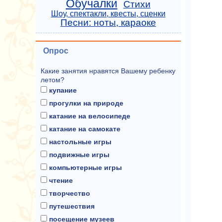
Обучалки
Стихи
Шоу, спектакли, квесты, сценки
Песни: ноты, караоке
Опрос
Какие занятия нравятся Вашему ребенку
летом?
купание
прогулки на природе
катание на велосипеде
катание на самокате
настольные игры
подвижные игры
компьютерные игры
чтение
творчество
путешествия
посещение музеев