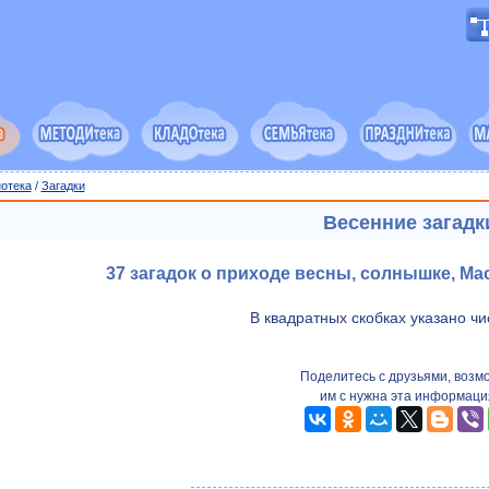
отека
/
Загадки
Весенние загадк
37 загадок о приходе весны, солнышке, Ма
В квадратных скобках указано чи
Поделитесь с друзьями, возм
им с нужна эта информаци