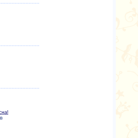
сна!
ов