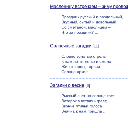
Масленицу встречаем – зиму прово
Праздник русский и раздольный,
Вкусный, сытый и довольный,
Со сметаной, маслицем –
Что за праздник? ...
Солнечные загадки
[11]
Словно золотые стрелы
К нам летят легко и смело -
Животворны, горячи
Солнца яркие ...
Загадки о весне
[6]
Рыхлый снег на солнце тает,
Ветерок в ветвях играет,
Звонче птичьи голоса
Значит, к нам пришла ...