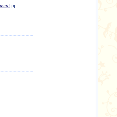
жаем!
[9]