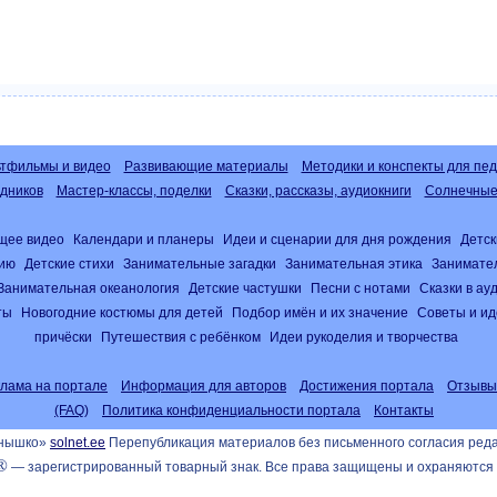
тфильмы и видео
Развивающие материалы
Методики и конспекты для пед
дников
Мастер-классы, поделки
Сказки, рассказы, аудиокниги
Солнечные 
щее видео
Календари и планеры
Идеи и сценарии для дня рождения
Детск
нию
Детские стихи
Занимательные загадки
Занимательная этика
Занимате
Занимательная океанология
Детские частушки
Песни с нотами
Сказки в а
ты
Новогодние костюмы для детей
Подбор имён и их значение
Советы и ид
причёски
Путешествия с ребёнком
Идеи рукоделия и творчества
клама на портале
Информация для авторов
Достижения портала
Отзывы
(FAQ)
Политика конфиденциальности портала
Контакты
лнышко»
solnet.ee
Перепубликация материалов без письменного согласия ред
®
— зарегистрированный товарный знак. Все права защищены и охраняются 