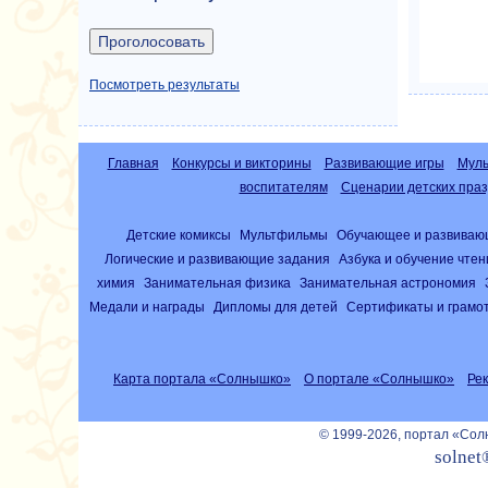
Посмотреть результаты
Главная
Конкурсы и викторины
Развивающие игры
Муль
воспитателям
Сценарии детских праз
Детские комиксы
Мультфильмы
Обучающее и развиваю
Логические и развивающие задания
Азбука и обучение чте
химия
Занимательная физика
Занимательная астрономия
Медали и награды
Дипломы для детей
Сертификаты и грамо
Карта портала «Солнышко»
О портале «Солнышко»
Ре
© 1999-2026, портал «Со
solnet