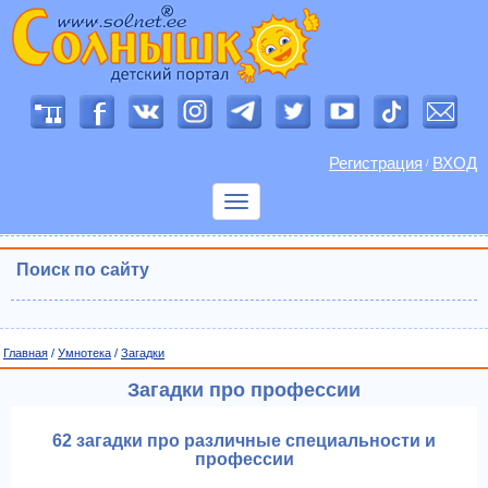
Регистрация
ВХОД
/
Показать
меню
Поиск по сайту
Главная
/
Умнотека
/
Загадки
Загадки про профессии
62 загадки про различные специальности и
профессии