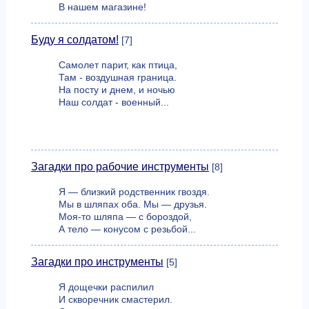
В нашем магазине!
Буду я солдатом!
[7]
Самолет парит, как птица,
Там - воздушная граница.
На посту и днем, и ночью
Наш солдат - военный...
Загадки про рабочие инструменты
[8]
Я — близкий родственник гвоздя.
Мы в шляпах оба. Мы — друзья.
Моя-то шляпа — с бороздой,
А тело — конусом с резьбой...
Загадки про инструменты
[5]
Я дощечки распилил
И скворечник смастерил.