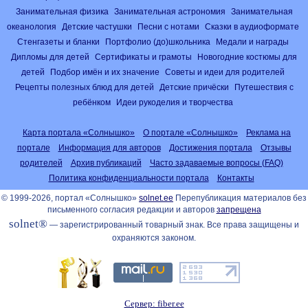
Занимательная физика
Занимательная астрономия
Занимательная
океанология
Детские частушки
Песни с нотами
Сказки в аудиоформате
Стенгазеты и бланки
Портфолио (до)школьника
Медали и награды
Дипломы для детей
Сертификаты и грамоты
Новогодние костюмы для
детей
Подбор имён и их значение
Советы и идеи для родителей
Рецепты полезных блюд для детей
Детские причёски
Путешествия с
ребёнком
Идеи рукоделия и творчества
Карта портала «Солнышко»
О портале «Солнышко»
Реклама на
портале
Информация для авторов
Достижения портала
Отзывы
родителей
Архив публикаций
Часто задаваемые вопросы (FAQ)
Политика конфиденциальности портала
Контакты
© 1999-2026, портал «Солнышко»
solnet.ee
Перепубликация материалов без
письменного согласия редакции и авторов
запрещена
solnet®
— зарегистрированный товарный знак. Все права защищены и
охраняются законом.
Сервер: fiber.ee