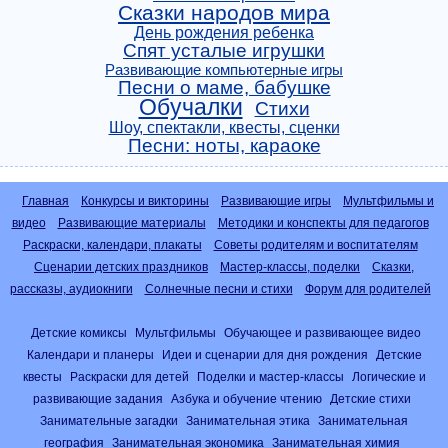
Сказки народов мира
День рождения ребенка
Спят усталые игрушки
Развивающие компьютерные игры
Песни о маме, бабушке
Обучалки
Стихи
Шоу, спектакли, квесты, сценки
Песни: ноты, караоке
Главная
Конкурсы и викторины
Развивающие игры
Мультфильмы и
видео
Развивающие материалы
Методики и конспекты для педагогов
Раскраски, календари, плакаты
Советы родителям и воспитателям
Сценарии детских праздников
Мастер-классы, поделки
Сказки,
рассказы, аудиокниги
Солнечные песни и стихи
Форум для родителей
Детские комиксы
Мультфильмы
Обучающее и развивающее видео
Календари и планеры
Идеи и сценарии для дня рождения
Детские
квесты
Раскраски для детей
Поделки и мастер-классы
Логические и
развивающие задания
Азбука и обучение чтению
Детские стихи
Занимательные загадки
Занимательная этика
Занимательная
география
Занимательная экономика
Занимательная химия