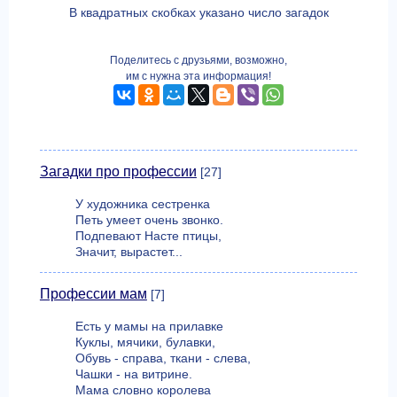
В квадратных скобках указано число загадок
Поделитесь с друзьями, возможно,
им с нужна эта информация!
Загадки про профессии
[27]
У художника сестренка
Петь умеет очень звонко.
Подпевают Насте птицы,
Значит, вырастет...
Профессии мам
[7]
Есть у мамы на прилавке
Куклы, мячики, булавки,
Обувь - справа, ткани - слева,
Чашки - на витрине.
Мама словно королева