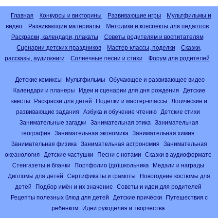
Главная
Конкурсы и викторины
Развивающие игры
Мультфильмы и
видео
Развивающие материалы
Методики и конспекты для педагогов
Раскраски, календари, плакаты
Советы родителям и воспитателям
Сценарии детских праздников
Мастер-классы, поделки
Сказки,
рассказы, аудиокниги
Солнечные песни и стихи
Форум для родителей
Детские комиксы
Мультфильмы
Обучающее и развивающее видео
Календари и планеры
Идеи и сценарии для дня рождения
Детские
квесты
Раскраски для детей
Поделки и мастер-классы
Логические и
развивающие задания
Азбука и обучение чтению
Детские стихи
Занимательные загадки
Занимательная этика
Занимательная
география
Занимательная экономика
Занимательная химия
Занимательная физика
Занимательная астрономия
Занимательная
океанология
Детские частушки
Песни с нотами
Сказки в аудиоформате
Стенгазеты и бланки
Портфолио (до)школьника
Медали и награды
Дипломы для детей
Сертификаты и грамоты
Новогодние костюмы для
детей
Подбор имён и их значение
Советы и идеи для родителей
Рецепты полезных блюд для детей
Детские причёски
Путешествия с
ребёнком
Идеи рукоделия и творчества