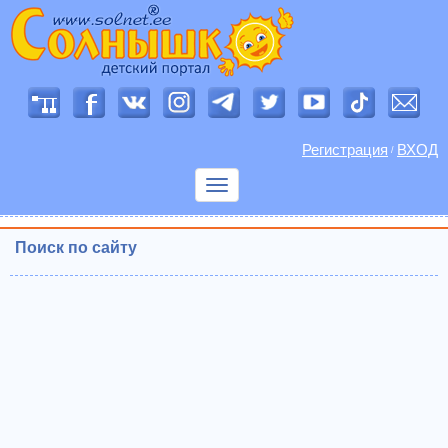
Регистрация
ВХОД
/
Показать
меню
Поиск по сайту