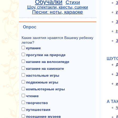
Обучалки
Стихи
З
Шоу, спектакли, квесты, сценки
Песни: ноты, караоке
И
З
Опрос
Н
Какие занятия нравятся Вашему ребенку
З
летом?
купание
прогулки на природе
ШУТО
катание на велосипеде
Д
катание на самокате
З
настольные игры
подвижные игры
и
компьютерные игры
чтение
А ТА
творчество
Ч
путешествия
посещение музеев
Д