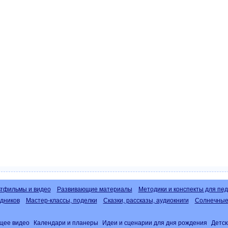
тфильмы и видео
Развивающие материалы
Методики и конспекты для пед
дников
Мастер-классы, поделки
Сказки, рассказы, аудиокниги
Солнечные 
щее видео
Календари и планеры
Идеи и сценарии для дня рождения
Детск