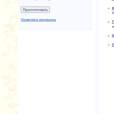
Ю
б
Посмотреть результаты
П
в
Ф
Л