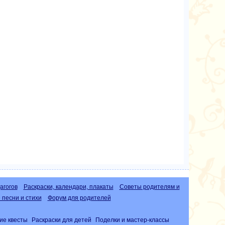
агогов
Раскраски, календари, плакаты
Советы родителям и
песни и стихи
Форум для родителей
ие квесты
Раскраски для детей
Поделки и мастер-классы