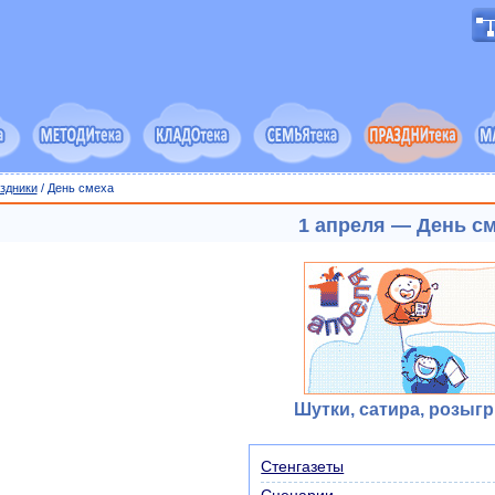
здники
/ День смеха
1 апреля — День с
Шутки, сатира, розыг
Стенгазеты