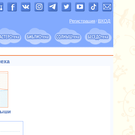
Регистрация
ВХОД
/
меха
рыши