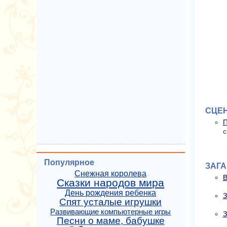
СЦЕ
П
с
Популярное
ЗАГА
Снежная королева
В
Сказки народов мира
День рождения ребенка
З
Спят усталые игрушки
Развивающие компьютерные игры
З
Песни о маме, бабушке