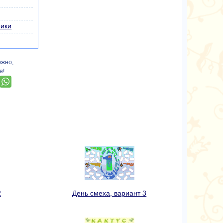
рики
ожно,
я!
2
День смеха, вариант 3