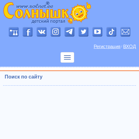
Регистрация
ВХОД
/
Показать
меню
Поиск по сайту