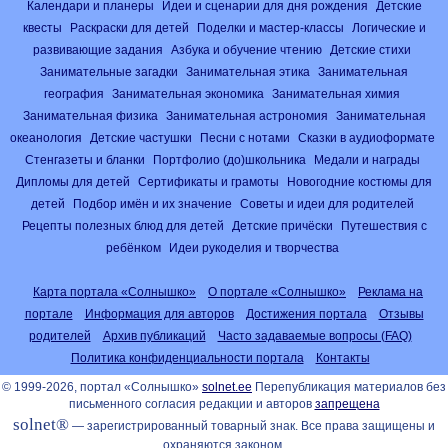
Календари и планеры
Идеи и сценарии для дня рождения
Детские
квесты
Раскраски для детей
Поделки и мастер-классы
Логические и
развивающие задания
Азбука и обучение чтению
Детские стихи
Занимательные загадки
Занимательная этика
Занимательная
география
Занимательная экономика
Занимательная химия
Занимательная физика
Занимательная астрономия
Занимательная
океанология
Детские частушки
Песни с нотами
Сказки в аудиоформате
Стенгазеты и бланки
Портфолио (до)школьника
Медали и награды
Дипломы для детей
Сертификаты и грамоты
Новогодние костюмы для
детей
Подбор имён и их значение
Советы и идеи для родителей
Рецепты полезных блюд для детей
Детские причёски
Путешествия с
ребёнком
Идеи рукоделия и творчества
Карта портала «Солнышко»
О портале «Солнышко»
Реклама на
портале
Информация для авторов
Достижения портала
Отзывы
родителей
Архив публикаций
Часто задаваемые вопросы (FAQ)
Политика конфиденциальности портала
Контакты
© 1999-2026, портал «Солнышко»
solnet.ee
Перепубликация материалов без
письменного согласия редакции и авторов
запрещена
solnet®
— зарегистрированный товарный знак. Все права защищены и
охраняются законом.