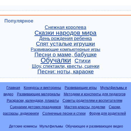
Популярное
Снежная королева
Сказки народов мира
День рождения ребенка
Спят усталые игрушки
Развивающие компьютерные игры
Песни о маме, бабушке
Обучалки
Стихи
Шоу, спектакли, квесты, сценки
Песни: ноты, караоке
Главная
Конкурсы и викторины
Развивающие игры
Мультфильмы и
видео
Развивающие материалы
Методики и конспекты для педагогов
Раскраски, календари, плакаты
Советы родителям и воспитателям
Сценарии детских праздников
Мастер-классы, поделки
Сказки,
рассказы, аудиокниги
Солнечные песни и стихи
Форум для родителей
Детские комиксы
Мультфильмы
Обучающее и развивающее видео