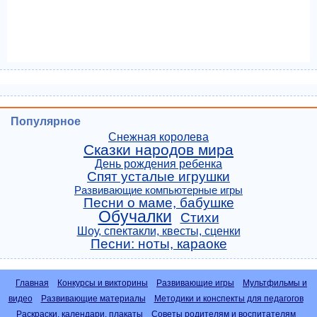
Популярное
Снежная королева
Сказки народов мира
День рождения ребенка
Спят усталые игрушки
Развивающие компьютерные игры
Песни о маме, бабушке
Обучалки
Стихи
Шоу, спектакли, квесты, сценки
Песни: ноты, караоке
Главная
Конкурсы и викторины
Развивающие игры
Мультфильмы и
видео
Развивающие материалы
Методики и конспекты для педагогов
Раскраски, календари, плакаты
Советы родителям и воспитателям