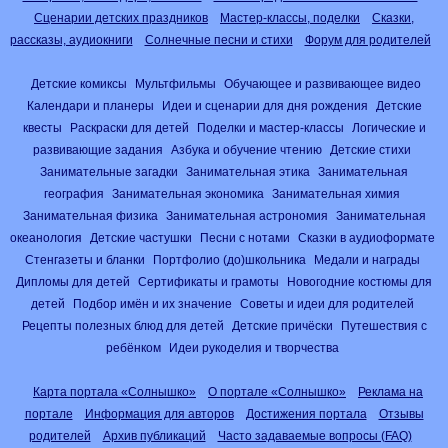
Сценарии детских праздников
Мастер-классы, поделки
Сказки,
рассказы, аудиокниги
Солнечные песни и стихи
Форум для родителей
Детские комиксы
Мультфильмы
Обучающее и развивающее видео
Календари и планеры
Идеи и сценарии для дня рождения
Детские
квесты
Раскраски для детей
Поделки и мастер-классы
Логические и
развивающие задания
Азбука и обучение чтению
Детские стихи
Занимательные загадки
Занимательная этика
Занимательная
география
Занимательная экономика
Занимательная химия
Занимательная физика
Занимательная астрономия
Занимательная
океанология
Детские частушки
Песни с нотами
Сказки в аудиоформате
Стенгазеты и бланки
Портфолио (до)школьника
Медали и награды
Дипломы для детей
Сертификаты и грамоты
Новогодние костюмы для
детей
Подбор имён и их значение
Советы и идеи для родителей
Рецепты полезных блюд для детей
Детские причёски
Путешествия с
ребёнком
Идеи рукоделия и творчества
Карта портала «Солнышко»
О портале «Солнышко»
Реклама на
портале
Информация для авторов
Достижения портала
Отзывы
родителей
Архив публикаций
Часто задаваемые вопросы (FAQ)