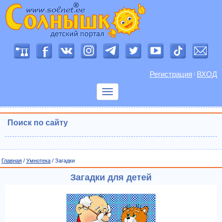
Регистрация
ВХОД
/
Показать
меню
Поиск по сайту
Главная
/
Умнотека
/ Загадки
Загадки для детей