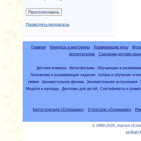
Посмотреть результаты
Главная
Конкурсы и викторины
Развивающие игры
Муль
воспитателям
Сценарии детских праз
Детские комиксы
Мультфильмы
Обучающее и развиваю
Логические и развивающие задания
Азбука и обучение чте
химия
Занимательная физика
Занимательная астрономия
Медали и награды
Дипломы для детей
Сертификаты и грамо
Карта портала «Солнышко»
О портале «Солнышко»
Ре
© 1999-2026, портал «Со
solnet