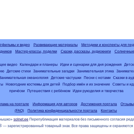
тфильмы и видео
Развивающие материалы
Методики и конспекты для пед
дников
Мастер-классы, поделки
Сказки, рассказы, аудиокниги
Солнечные 
щее видео
Календари и планеры
Идеи и сценарии для дня рождения
Детск
нию
Детские стихи
Занимательные загадки
Занимательная этика
Занимате
Занимательная океанология
Детские частушки
Песни с нотами
Сказки в а
ты
Новогодние костюмы для детей
Подбор имён и их значение
Советы и ид
причёски
Путешествия с ребёнком
Идеи рукоделия и творчества
клама на портале
Информация для авторов
Достижения портала
Отзывы
(FAQ)
Политика конфиденциальности портала
Контакты
лнышко»
solnet.ee
Перепубликация материалов без письменного согласия ред
®
— зарегистрированный товарный знак. Все права защищены и охраняются 