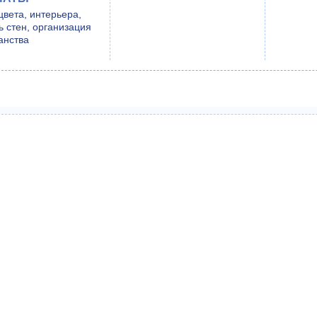
цвета, интерьера,
ь стен, организация
анства