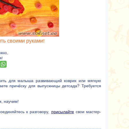
ть своими руками!
ожно,
я!
рить для малыша развивающий коврик или мягкую
ете причёску для выпускницы детсада? Требуется
, научим!
оединяйтесь к разговору,
присылайте
свои мастер-