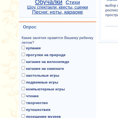
Обучалки
Стихи
выбор 
Шоу, спектакли, квесты, сценки
роспис
Песни: ноты, караоке
простр
Опрос
Какие занятия нравятся Вашему ребенку
летом?
купание
прогулки на природе
катание на велосипеде
катание на самокате
настольные игры
подвижные игры
компьютерные игры
чтение
творчество
путешествия
посещение музеев