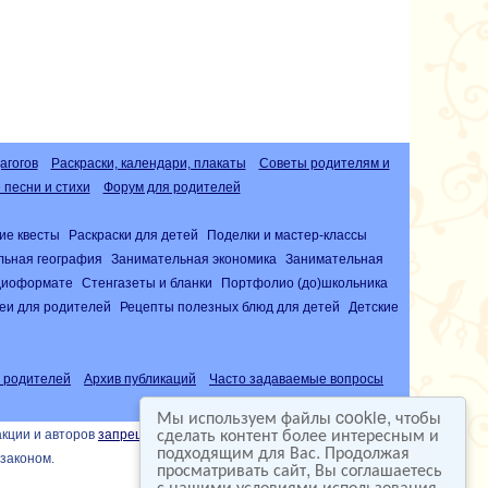
агогов
Раскраски, календари, плакаты
Советы родителям и
песни и стихи
Форум для родителей
ие квесты
Раскраски для детей
Поделки и мастер-классы
льная география
Занимательная экономика
Занимательная
удиоформате
Стенгазеты и бланки
Портфолио (до)школьника
еи для родителей
Рецепты полезных блюд для детей
Детские
 родителей
Архив публикаций
Часто задаваемые вопросы
Мы используем файлы cookie, чтобы
сделать контент более интересным и
акции и авторов
запрещена
подходящим для Вас. Продолжая
законом.
просматривать сайт, Вы соглашаетесь
с нашими условиями использования