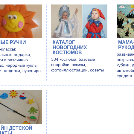
ЫЕ РУЧКИ
КАТАЛОГ
МАМА
НОВОГОДНИХ
РУКО
-классы:
КОСТЮМОВ
развива
льные подарки,
334 костюма: базовые
покрывал
ки в различных
выкройки, эскизы,
кубики, 
ах, народные куклы,
фотоиллюстрации, советы
автомоб
и, поделки, сувениры
средств
ЙН ДЕТСКОЙ
НАТЫ