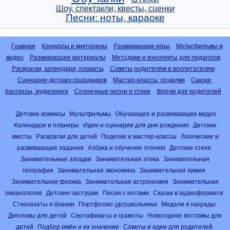
Шоу, спектакли, квесты, сценки
Песни: ноты, караоке
Главная
Конкурсы и викторины
Развивающие игры
Мультфильмы и
видео
Развивающие материалы
Методики и конспекты для педагогов
Раскраски, календари, плакаты
Советы родителям и воспитателям
Сценарии детских праздников
Мастер-классы, поделки
Сказки,
рассказы, аудиокниги
Солнечные песни и стихи
Форум для родителей
Детские комиксы
Мультфильмы
Обучающее и развивающее видео
Календари и планеры
Идеи и сценарии для дня рождения
Детские
квесты
Раскраски для детей
Поделки и мастер-классы
Логические и
развивающие задания
Азбука и обучение чтению
Детские стихи
Занимательные загадки
Занимательная этика
Занимательная
география
Занимательная экономика
Занимательная химия
Занимательная физика
Занимательная астрономия
Занимательная
океанология
Детские частушки
Песни с нотами
Сказки в аудиоформате
Стенгазеты и бланки
Портфолио (до)школьника
Медали и награды
Дипломы для детей
Сертификаты и грамоты
Новогодние костюмы для
детей
Подбор имён и их значение
Советы и идеи для родителей