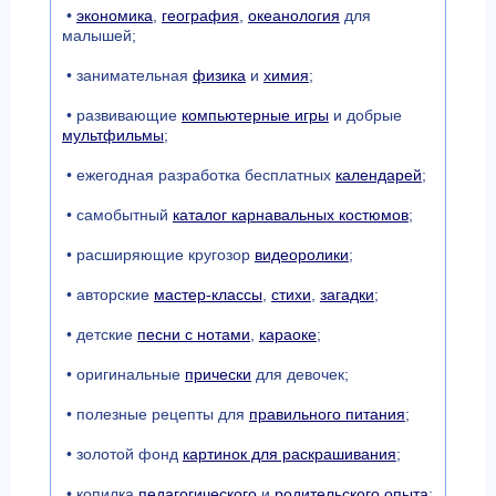
•
экономика
,
география
,
океанология
для
малышей;
• занимательная
физика
и
химия
;
• развивающие
компьютерные игры
и добрые
мультфильмы
;
• ежегодная разработка бесплатных
календарей
;
• самобытный
каталог карнавальных костюмов
;
• расширяющие кругозор
видеоролики
;
• авторские
мастер-классы
,
стихи
,
загадки
;
• детские
песни с нотами
,
караоке
;
• оригинальные
прически
для девочек;
• полезные рецепты для
правильного питания
;
• золотой фонд
картинок для раскрашивания
;
• копилка
педагогического
и
родительского опыта
;