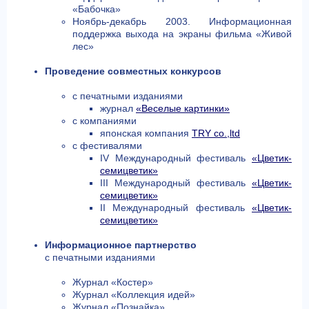
«Бабочка»
Ноябрь-декабрь 2003. Информационная
поддержка выхода на экраны фильма «Живой
лес»
Проведение совместных конкурсов
с печатными изданиями
журнал
«Веселые картинки»
с компаниями
японская компания
TRY co.,ltd
c фестивалями
IV Международный фестиваль
«Цветик-
семицветик»
III Международный фестиваль
«Цветик-
семицветик»
II Международный фестиваль
«Цветик-
семицветик»
Информационное партнерство
с печатными изданиями
Журнал «Костер»
Журнал «Коллекция идей»
Журнал «Познайка»