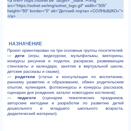
<a href="https://solnet.ee" target="_blank"><img
src="https://solnet.ee/img/solnet_logo.gif" width="305"
height="80" border="0" alt="Детский портал «СОЛНЫШКО»">
</a>
НАЗНАЧЕНИЕ
Проект ориентирован на три основные группы посетителей:
—
дети
(игры, видеоуроки, мультфильмы, викторины,
конкурсы рисунков и поделок, раскраски, развивающие
стенгазеты и календари, занятия в виртуальной школе,
детские рассказы и сказки);
—
родители
(статьи и консультации по воспитанию,
раннему развитию и образованию, обмен родительским
опытом, кулинария, фотоконкурсы и конкурсы рассказов,
сценарии дня рождения, каталог новогодних костюмов);
—
педагоги
(сценарии тематических праздников,
авторские методики и разработки по развитию детей
дошкольного и младшего школьного возраста,
дидактический материал).