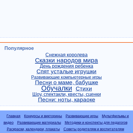
Популярное
Снежная королева
Сказки народов мира
День рождения ребенка
Спят усталые игрушки
Развивающие компьютерные игры
Песни о маме, бабушке
Обучалки
Стихи
Шоу, спектакли, квесты, сценки
Песни: ноты, караоке
Главная
Конкурсы и викторины
Развивающие игры
Мультфильмы и
видео
Развивающие материалы
Методики и конспекты для педагогов
Раскраски, календари, плакаты
Советы родителям и воспитателям