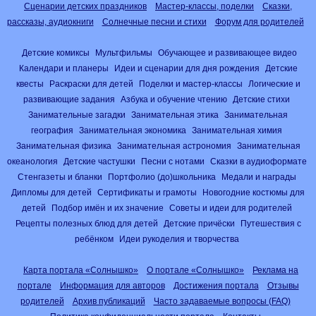
Сценарии детских праздников
Мастер-классы, поделки
Сказки,
рассказы, аудиокниги
Солнечные песни и стихи
Форум для родителей
Детские комиксы
Мультфильмы
Обучающее и развивающее видео
Календари и планеры
Идеи и сценарии для дня рождения
Детские
квесты
Раскраски для детей
Поделки и мастер-классы
Логические и
развивающие задания
Азбука и обучение чтению
Детские стихи
Занимательные загадки
Занимательная этика
Занимательная
география
Занимательная экономика
Занимательная химия
Занимательная физика
Занимательная астрономия
Занимательная
океанология
Детские частушки
Песни с нотами
Сказки в аудиоформате
Стенгазеты и бланки
Портфолио (до)школьника
Медали и награды
Дипломы для детей
Сертификаты и грамоты
Новогодние костюмы для
детей
Подбор имён и их значение
Советы и идеи для родителей
Рецепты полезных блюд для детей
Детские причёски
Путешествия с
ребёнком
Идеи рукоделия и творчества
Карта портала «Солнышко»
О портале «Солнышко»
Реклама на
портале
Информация для авторов
Достижения портала
Отзывы
родителей
Архив публикаций
Часто задаваемые вопросы (FAQ)