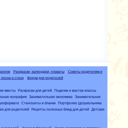
агогов
Раскраски, календари, плакаты
Советы родителям и
песни и стихи
Форум для родителей
ие квесты
Раскраски для детей
Поделки и мастер-классы
льная география
Занимательная экономика
Занимательная
удиоформате
Стенгазеты и бланки
Портфолио (до)школьника
еи для родителей
Рецепты полезных блюд для детей
Детские