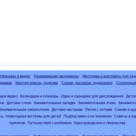
тфильмы и видео
Развивающие материалы
Методики и конспекты для пед
дников
Мастер-классы, поделки
Сказки, рассказы, аудиокниги
Солнечные 
щее видео
Календари и планеры
Идеи и сценарии для дня рождения
Детск
нию
Детские стихи
Занимательные загадки
Занимательная этика
Занимате
Занимательная океанология
Детские частушки
Песни с нотами
Сказки в а
ты
Новогодние костюмы для детей
Подбор имён и их значение
Советы и ид
причёски
Путешествия с ребёнком
Идеи рукоделия и творчества