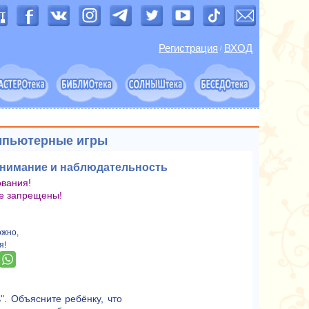
Регистрация
ВХОД
/
мпьютерные игры
внимание и наблюдательность
ования!
е запрещены!
ожно,
я!
". Объясните ребёнку, что