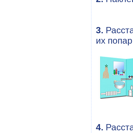
3.
Расста
их попар
4.
Расста