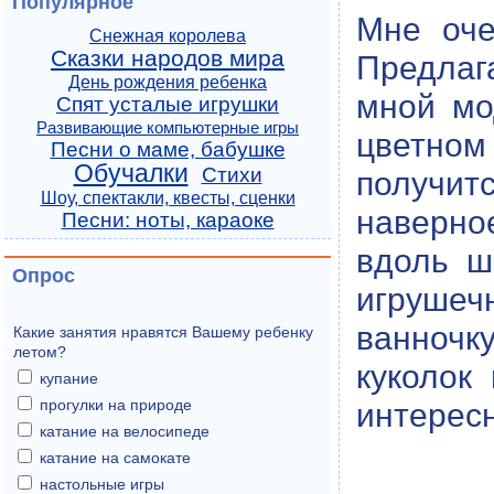
Популярное
Мне оче
Снежная королева
Сказки народов мира
Предлаг
День рождения ребенка
мной мо
Спят усталые игрушки
Развивающие компьютерные игры
цветном
Песни о маме, бабушке
Обучалки
Стихи
получитс
Шоу, спектакли, квесты, сценки
наверно
Песни: ноты, караоке
вдоль ш
Опрос
игруше
ванночку
Какие занятия нравятся Вашему ребенку
летом?
куколок
купание
прогулки на природе
интересн
катание на велосипеде
катание на самокате
настольные игры