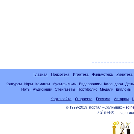
Главная
Призотека
Игротека
Фильмотека
Умнотека
Конкурсы
Игры
Комиксы
Мультфильмы
Видеоролики
Календари
День
Ноты
Аудиокниги
Стенгазеты
Портфолио
Медали
Дипломы
Карта сайта
О проекте
Реклама
Авторам
© 1999-2019, портал «Солнышко»
solne
solnet®
— зарегист