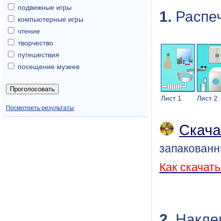
подвижные игры
1.
Распеч
компьютерные игры
чтение
творчество
путешествия
посещение музеев
Лист 1
Лист 2
Посмотреть результаты
Скача
запакованн
Как скачат
2.
Наклеи