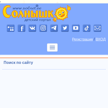
r
/
Регистрация
ВХОД
Показать
меню
Поиск по сайту