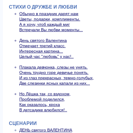
СТИХИ О ДРУЖБЕ И ЛЮБВИ
Обычно в праздник дарят нам
Цветы, подарки, комплименты.
А я хочу, чтоб каждый миг
Встречали Вы любви моменты...
День святого Валентина
Отмечает третий класс.
Интересная картина...
Целый час "любовь" у нас!..
Плакала девчонка, слезы не унять.
Очень трудно горе девичье понять.
И из глаз прекрасных, темно-голубых,
Две слезинки ясных капали из них...
Но Лёшка так, со вздохом,
Проблемой поделился,
Как оказалось, кроха
В детсадике влюбился!..
СЦЕНАРИИ
ДЕНЬ святого ВАЛЕНТИНА