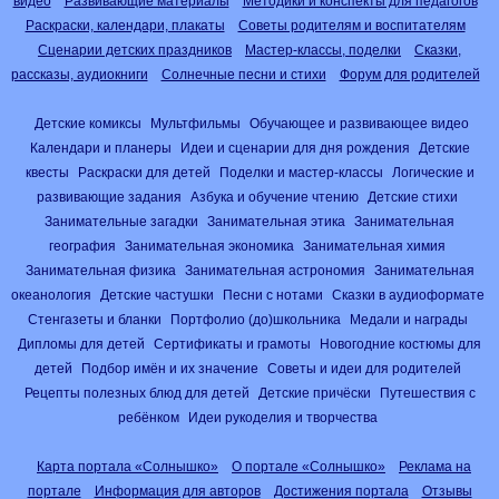
видео
Развивающие материалы
Методики и конспекты для педагогов
Раскраски, календари, плакаты
Советы родителям и воспитателям
Сценарии детских праздников
Мастер-классы, поделки
Сказки,
рассказы, аудиокниги
Солнечные песни и стихи
Форум для родителей
Детские комиксы
Мультфильмы
Обучающее и развивающее видео
Календари и планеры
Идеи и сценарии для дня рождения
Детские
квесты
Раскраски для детей
Поделки и мастер-классы
Логические и
развивающие задания
Азбука и обучение чтению
Детские стихи
Занимательные загадки
Занимательная этика
Занимательная
география
Занимательная экономика
Занимательная химия
Занимательная физика
Занимательная астрономия
Занимательная
океанология
Детские частушки
Песни с нотами
Сказки в аудиоформате
Стенгазеты и бланки
Портфолио (до)школьника
Медали и награды
Дипломы для детей
Сертификаты и грамоты
Новогодние костюмы для
детей
Подбор имён и их значение
Советы и идеи для родителей
Рецепты полезных блюд для детей
Детские причёски
Путешествия с
ребёнком
Идеи рукоделия и творчества
Карта портала «Солнышко»
О портале «Солнышко»
Реклама на
портале
Информация для авторов
Достижения портала
Отзывы