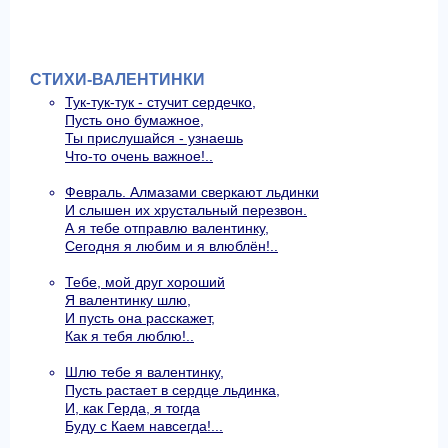
СТИХИ-ВАЛЕНТИНКИ
Тук-тук-тук - стучит сердечко,
Пусть оно бумажное,
Ты прислушайся - узнаешь
Что-то очень важное!..
Февраль. Алмазами сверкают льдинки
И слышен их хрустальный перезвон.
А я тебе отправлю валентинку,
Сегодня я любим и я влюблён!..
Тебе, мой друг хороший
Я валентинку шлю,
И пусть она расскажет,
Как я тебя люблю!..
Шлю тебе я валентинку,
Пусть растает в сердце льдинка,
И, как Герда, я тогда
Буду с Каем навсегда!...