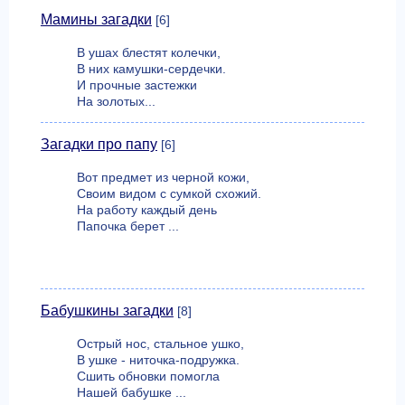
Мамины загадки
[6]
В ушах блестят колечки,
В них камушки-сердечки.
И прочные застежки
На золотых...
Загадки про папу
[6]
Вот предмет из черной кожи,
Своим видом с сумкой схожий.
На работу каждый день
Папочка берет ...
Бабушкины загадки
[8]
Острый нос, стальное ушко,
В ушке - ниточка-подружка.
Сшить обновки помогла
Нашей бабушке ...