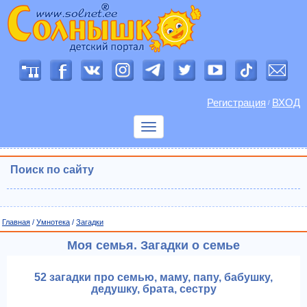
Регистрация
ВХОД
/
Показать
меню
Поиск по сайту
Главная
/
Умнотека
/
Загадки
Моя семья. Загадки о семье
52 загадки про семью, маму, папу, бабушку,
дедушку, брата, сестру