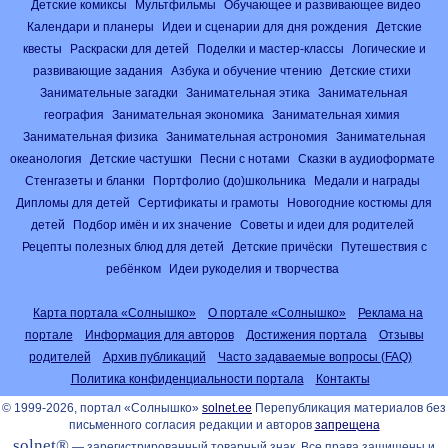
Детские комиксы
Мультфильмы
Обучающее и развивающее видео
Календари и планеры
Идеи и сценарии для дня рождения
Детские
квесты
Раскраски для детей
Поделки и мастер-классы
Логические и
развивающие задания
Азбука и обучение чтению
Детские стихи
Занимательные загадки
Занимательная этика
Занимательная
география
Занимательная экономика
Занимательная химия
Занимательная физика
Занимательная астрономия
Занимательная
океанология
Детские частушки
Песни с нотами
Сказки в аудиоформате
Стенгазеты и бланки
Портфолио (до)школьника
Медали и награды
Дипломы для детей
Сертификаты и грамоты
Новогодние костюмы для
детей
Подбор имён и их значение
Советы и идеи для родителей
Рецепты полезных блюд для детей
Детские причёски
Путешествия с
ребёнком
Идеи рукоделия и творчества
Карта портала «Солнышко»
О портале «Солнышко»
Реклама на
портале
Информация для авторов
Достижения портала
Отзывы
родителей
Архив публикаций
Часто задаваемые вопросы (FAQ)
Политика конфиденциальности портала
Контакты
© 1999-2026, портал «Солнышко»
solnet.ee
Перепубликация материалов без
письменного согласия редакции и авторов
запрещена
solnet®
— зарегистрированный товарный знак. Все права защищены и