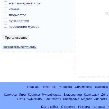
компьютерные игры
чтение
3
творчество
путешествия
посещение музеев
Посмотреть результаты
Главная
Призотека
Игротека
Фильмотека
Умнотека
Конкурсы
Игры
Комиксы
Мультфильмы
Видеоролики
Календари
День
Ноты
Аудиокниги
Стенгазеты
Портфолио
Медали
Дипломы
Карта сайта
О проекте
Реклама
Авторам