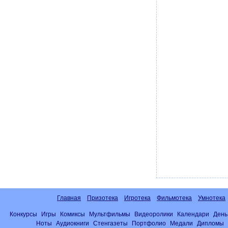
Главная
Призотека
Игротека
Фильмотека
Умнотека
Конкурсы
Игры
Комиксы
Мультфильмы
Видеоролики
Календари
День
Ноты
Аудиокниги
Стенгазеты
Портфолио
Медали
Дипломы