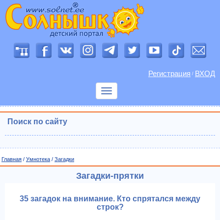
Регистрация
ВХОД
/
Показать
меню
Поиск по сайту
Главная
/
Умнотека
/
Загадки
Загадки-прятки
35 загадок на внимание. Кто спрятался между
строк?