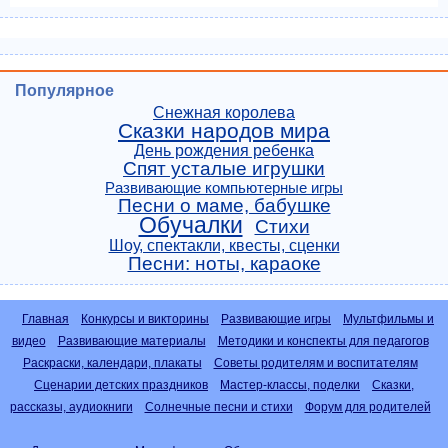
Популярное
Снежная королева
Сказки народов мира
День рождения ребенка
Спят усталые игрушки
Развивающие компьютерные игры
Песни о маме, бабушке
Обучалки
Стихи
Шоу, спектакли, квесты, сценки
Песни: ноты, караоке
Главная
Конкурсы и викторины
Развивающие игры
Мультфильмы и
видео
Развивающие материалы
Методики и конспекты для педагогов
Раскраски, календари, плакаты
Советы родителям и воспитателям
Сценарии детских праздников
Мастер-классы, поделки
Сказки,
рассказы, аудиокниги
Солнечные песни и стихи
Форум для родителей