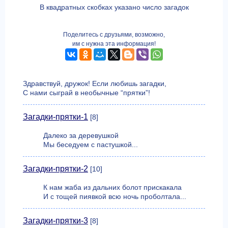
В квадратных скобках указано число загадок
Поделитесь с друзьями, возможно,
им с нужна эта информация!
Здравствуй, дружок! Если любишь загадки,
С нами сыграй в необычные “прятки”!
Загадки-прятки-1
[8]
Далеко за деревушкой
Мы беседуем с пастушкой...
Загадки-прятки-2
[10]
К нам жаба из дальних болот прискакала
И с тощей пиявкой всю ночь проболтала...
Загадки-прятки-3
[8]