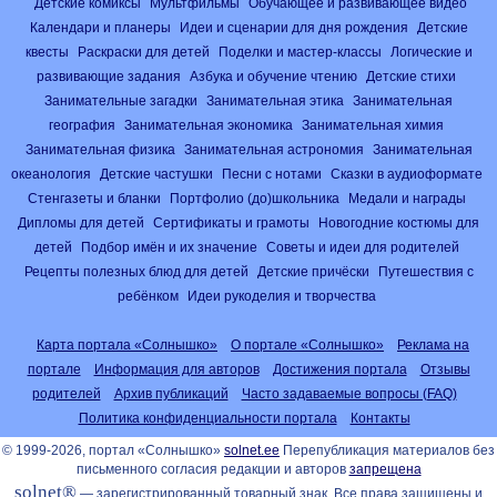
Детские комиксы
Мультфильмы
Обучающее и развивающее видео
Календари и планеры
Идеи и сценарии для дня рождения
Детские
квесты
Раскраски для детей
Поделки и мастер-классы
Логические и
развивающие задания
Азбука и обучение чтению
Детские стихи
Занимательные загадки
Занимательная этика
Занимательная
география
Занимательная экономика
Занимательная химия
Занимательная физика
Занимательная астрономия
Занимательная
океанология
Детские частушки
Песни с нотами
Сказки в аудиоформате
Стенгазеты и бланки
Портфолио (до)школьника
Медали и награды
Дипломы для детей
Сертификаты и грамоты
Новогодние костюмы для
детей
Подбор имён и их значение
Советы и идеи для родителей
Рецепты полезных блюд для детей
Детские причёски
Путешествия с
ребёнком
Идеи рукоделия и творчества
Карта портала «Солнышко»
О портале «Солнышко»
Реклама на
портале
Информация для авторов
Достижения портала
Отзывы
родителей
Архив публикаций
Часто задаваемые вопросы (FAQ)
Политика конфиденциальности портала
Контакты
© 1999-2026, портал «Солнышко»
solnet.ee
Перепубликация материалов без
письменного согласия редакции и авторов
запрещена
solnet®
— зарегистрированный товарный знак. Все права защищены и