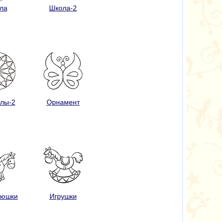
ла
Школа-2
лы-2
Орнамент
тюшки
Игрушки