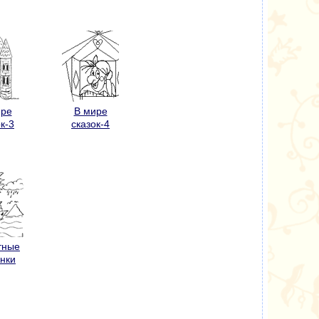
ире
В мире
к-3
сказок-4
тные
инки