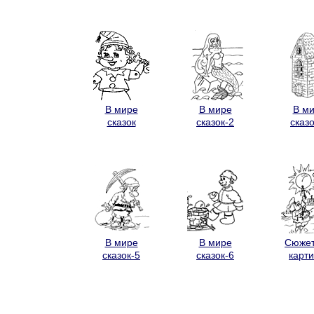
В мире
В мире
В м
сказок
сказок-2
сказо
В мире
В мире
Сюже
сказок-5
сказок-6
карт