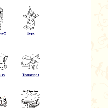
ки-2
Цирк
ика
Транспорт