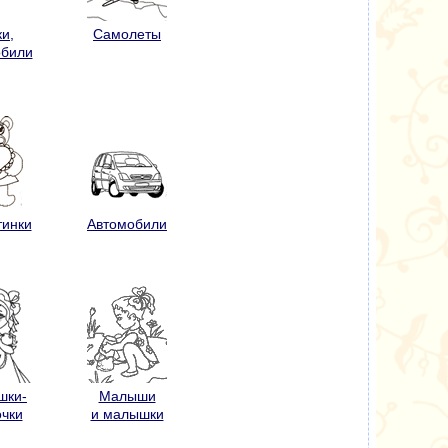
и,
Самолеты
обили
тинки
Автомобили
шки-
Малыши
очки
и малышки