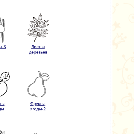
ы-3
Листья
деревьев
ты,
Фрукты,
ды
ягоды-2