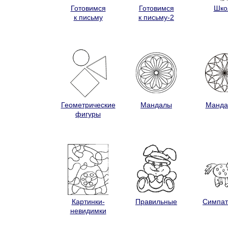
Готовимся
Готовимся
Шко
к письму
к письму-2
Геометрические
Мандалы
Манда
фигуры
Картинки-
Правильные
Симпа
невидимки