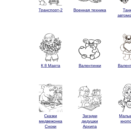
Транспорт-2
Военная техника
Танк
автом
К 8 Марта
Валентинки
Вален
Сказки
Загадки
Малы
медвежонка
дедушки
кноп
Сноки
Архипа