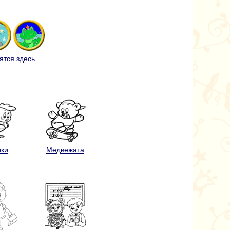
ятся здесь
чки
Медвежата