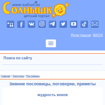
Регистрация
ВХОД
/
Показать
меню
Поиск по сайту
Главная
/
Умнотека
/
Пословицы
Зимние пословицы, поговорки, приметы
мудрость веков