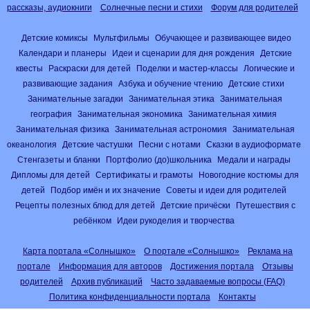
рассказы, аудиокниги
Солнечные песни и стихи
Форум для родителей
Детские комиксы
Мультфильмы
Обучающее и развивающее видео
Календари и планеры
Идеи и сценарии для дня рождения
Детские
квесты
Раскраски для детей
Поделки и мастер-классы
Логические и
развивающие задания
Азбука и обучение чтению
Детские стихи
Занимательные загадки
Занимательная этика
Занимательная
география
Занимательная экономика
Занимательная химия
Занимательная физика
Занимательная астрономия
Занимательная
океанология
Детские частушки
Песни с нотами
Сказки в аудиоформате
Стенгазеты и бланки
Портфолио (до)школьника
Медали и награды
Дипломы для детей
Сертификаты и грамоты
Новогодние костюмы для
детей
Подбор имён и их значение
Советы и идеи для родителей
Рецепты полезных блюд для детей
Детские причёски
Путешествия с
ребёнком
Идеи рукоделия и творчества
Карта портала «Солнышко»
О портале «Солнышко»
Реклама на
портале
Информация для авторов
Достижения портала
Отзывы
родителей
Архив публикаций
Часто задаваемые вопросы (FAQ)
Политика конфиденциальности портала
Контакты