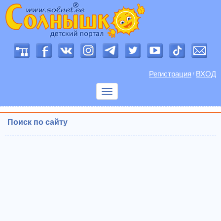
Регистрация
ВХОД
/
Показать
меню
Поиск по сайту