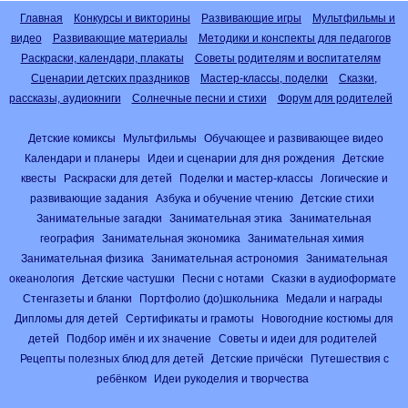
Главная
Конкурсы и викторины
Развивающие игры
Мультфильмы и
видео
Развивающие материалы
Методики и конспекты для педагогов
Раскраски, календари, плакаты
Советы родителям и воспитателям
Сценарии детских праздников
Мастер-классы, поделки
Сказки,
рассказы, аудиокниги
Солнечные песни и стихи
Форум для родителей
Детские комиксы
Мультфильмы
Обучающее и развивающее видео
Календари и планеры
Идеи и сценарии для дня рождения
Детские
квесты
Раскраски для детей
Поделки и мастер-классы
Логические и
развивающие задания
Азбука и обучение чтению
Детские стихи
Занимательные загадки
Занимательная этика
Занимательная
география
Занимательная экономика
Занимательная химия
Занимательная физика
Занимательная астрономия
Занимательная
океанология
Детские частушки
Песни с нотами
Сказки в аудиоформате
Стенгазеты и бланки
Портфолио (до)школьника
Медали и награды
Дипломы для детей
Сертификаты и грамоты
Новогодние костюмы для
детей
Подбор имён и их значение
Советы и идеи для родителей
Рецепты полезных блюд для детей
Детские причёски
Путешествия с
ребёнком
Идеи рукоделия и творчества