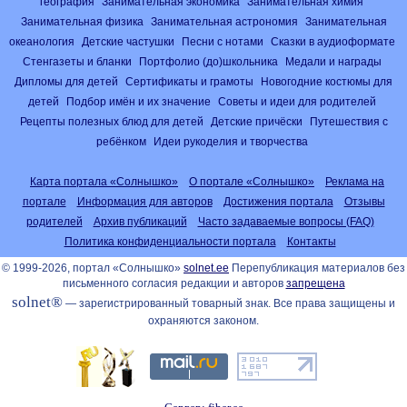
география
Занимательная экономика
Занимательная химия
Занимательная физика
Занимательная астрономия
Занимательная
океанология
Детские частушки
Песни с нотами
Сказки в аудиоформате
Стенгазеты и бланки
Портфолио (до)школьника
Медали и награды
Дипломы для детей
Сертификаты и грамоты
Новогодние костюмы для
детей
Подбор имён и их значение
Советы и идеи для родителей
Рецепты полезных блюд для детей
Детские причёски
Путешествия с
ребёнком
Идеи рукоделия и творчества
Карта портала «Солнышко»
О портале «Солнышко»
Реклама на
портале
Информация для авторов
Достижения портала
Отзывы
родителей
Архив публикаций
Часто задаваемые вопросы (FAQ)
Политика конфиденциальности портала
Контакты
© 1999-2026, портал «Солнышко»
solnet.ee
Перепубликация материалов без
письменного согласия редакции и авторов
запрещена
solnet®
— зарегистрированный товарный знак. Все права защищены и
охраняются законом.