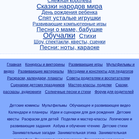
Снежная королева
Сказки народов мира
День рождения ребенка
Спят усталые игрушки
Развивающие компьютерные игры
Песни о маме, бабушке
Обучалки
Стихи
Шоу, спектакли, квесты, сценки
Песни: ноты, караоке
Главная
Конкурсы и викторины
Развивающие игры
Мультфильмы и
видео
Развивающие материалы
Методики и конспекты для педагогов
Раскраски, календари, плакаты
Советы родителям и воспитателям
Сценарии детских праздников
Мастер-классы, поделки
Сказки,
рассказы, аудиокниги
Солнечные песни и стихи
Форум для родителей
Детские комиксы
Мультфильмы
Обучающее и развивающее видео
Календари и планеры
Идеи и сценарии для дня рождения
Детские
квесты
Раскраски для детей
Поделки и мастер-классы
Логические и
развивающие задания
Азбука и обучение чтению
Детские стихи
Занимательные загадки
Занимательная этика
Занимательная