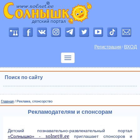
Регистрация
ВХОД
/
Показать
меню
Поиск по сайту
Главная
/ Реклама, спонсорство
Рекламодателям и спонсорам
Детский познавательно-развлекательный портал
solnet®.ee
«Солнышко» -
приглашает спонсоров и