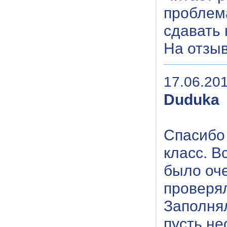
проблема
сдавать 
На отзы
17.06.201
Duduka
Спасибо 
класс. В
было оче
проверял
Заполнял
пусть не