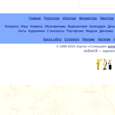
Главная
Призотека
Игротека
Фильмотека
Умнотека
Конкурсы
Игры
Комиксы
Мультфильмы
Видеоролики
Календари
День
Ноты
Аудиокниги
Стенгазеты
Портфолио
Медали
Дипломы
Карта сайта
О проекте
Реклама
Авторам
© 1999-2019, портал «Солнышко»
solne
solnet®
— зарегист