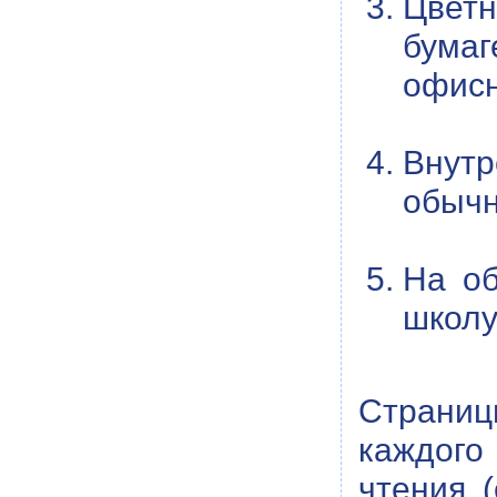
Цветн
бума
офисн
Внут
обычн
На об
школу
Страни
каждого 
чтения 