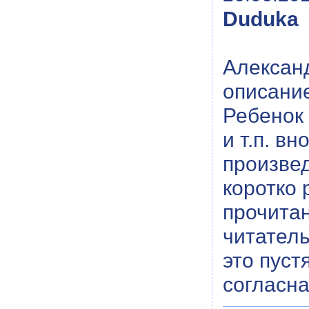
Duduka
Алексан
описание
Ребенок 
и т.п. в
произвед
коротко 
прочитан
читатель
это пуст
согласна