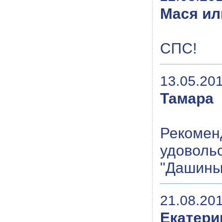
Мася ил
СПС!
13.05.201
Тамара
Рекоменд
удовольс
"Дашины 
21.08.201
Екатери