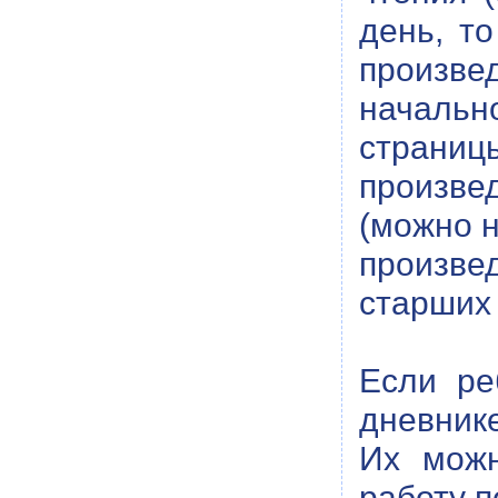
день, т
произве
начальн
страниц
произве
(можно н
произве
старших 
Если ре
дневник
Их можн
работу п