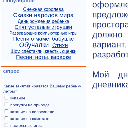
Популярное
оформле
Снежная королева
предло
Сказки народов мира
День рождения ребенка
простор
Спят усталые игрушки
должно 
Развивающие компьютерные игры
Песни о маме, бабушке
вариант
Обучалки
Стихи
Шоу, спектакли, квесты, сценки
разработ
Песни: ноты, караоке
Опрос
Мой дн
дневника
Какие занятия нравятся Вашему ребенку
летом?
купание
прогулки на природе
катание на велосипеде
катание на самокате
настольные игры