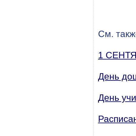
См. такж
1 СЕНТ
День до
День уч
Расписа