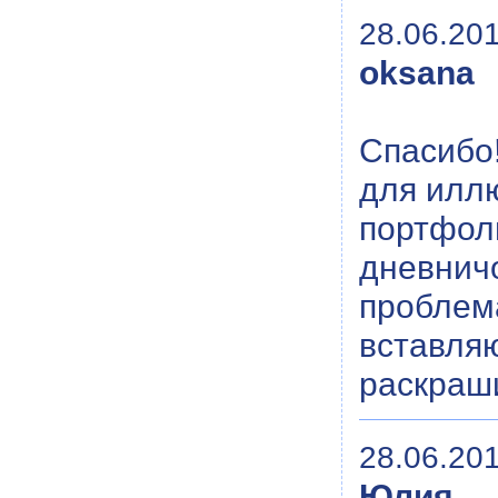
28.06.201
oksana
Спасибо
для иллю
портфол
дневничо
проблем
вставляю
раскраши
28.06.201
Юлия