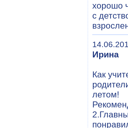
хорошо ч
с детств
взрослен
14.06.201
Ирина
Как учит
родители
летом!
Рекомен
2.Главны
понрави