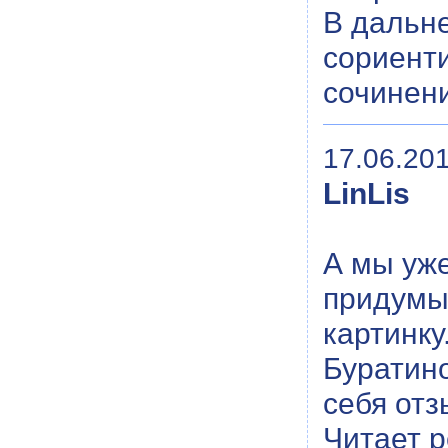
В дальне
сориенти
сочинен
17.06.201
LinLis
А мы уже
придумы
картинку
Буратино
себя отз
Читает р