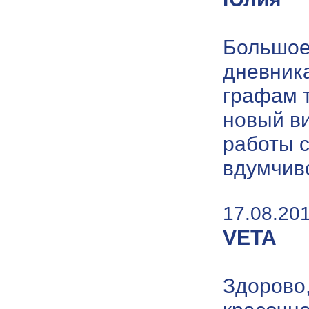
Большое
дневника
графам т
новый ви
работы с
вдумчив
17.08.201
VETA
Здорово,