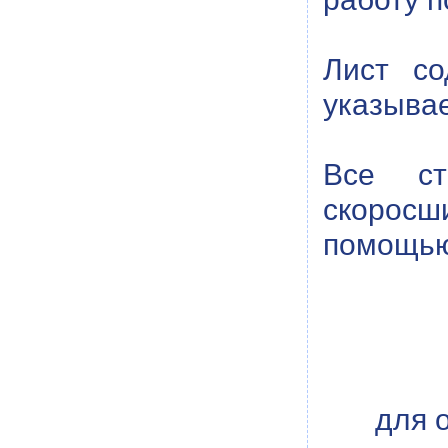
Лист с
указывае
Все ст
скоросш
помощью
для 