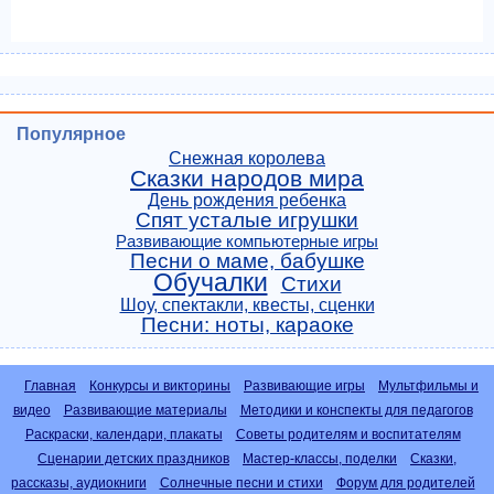
Популярное
Снежная королева
Сказки народов мира
День рождения ребенка
Спят усталые игрушки
Развивающие компьютерные игры
Песни о маме, бабушке
Обучалки
Стихи
Шоу, спектакли, квесты, сценки
Песни: ноты, караоке
Главная
Конкурсы и викторины
Развивающие игры
Мультфильмы и
видео
Развивающие материалы
Методики и конспекты для педагогов
Раскраски, календари, плакаты
Советы родителям и воспитателям
Сценарии детских праздников
Мастер-классы, поделки
Сказки,
рассказы, аудиокниги
Солнечные песни и стихи
Форум для родителей