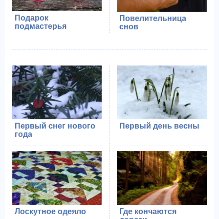
Подарок
Повелительница
подмастерья
снов
Первый снег нового
Первый день весны
года
Лоскутное одеяло
Где кончаются