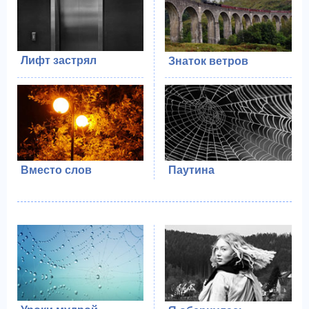
Лифт застрял
Знаток ветров
Вместо слов
Паутина