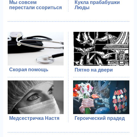
Мы совсем
Кукла прабабушки
перестали ссориться
Люды
Скорая помощь
Пятно на двери
Медсестричка Настя
Героический прадед