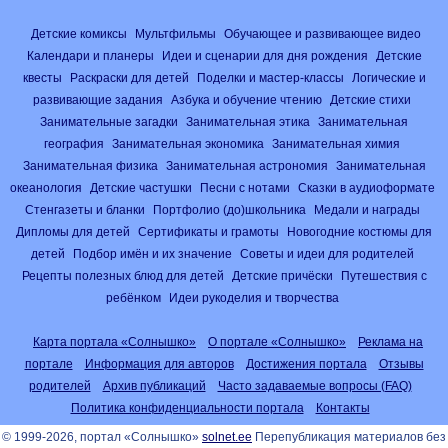
Детские комиксы
Мультфильмы
Обучающее и развивающее видео
Календари и планеры
Идеи и сценарии для дня рождения
Детские
квесты
Раскраски для детей
Поделки и мастер-классы
Логические и
развивающие задания
Азбука и обучение чтению
Детские стихи
Занимательные загадки
Занимательная этика
Занимательная
география
Занимательная экономика
Занимательная химия
Занимательная физика
Занимательная астрономия
Занимательная
океанология
Детские частушки
Песни с нотами
Сказки в аудиоформате
Стенгазеты и бланки
Портфолио (до)школьника
Медали и награды
Дипломы для детей
Сертификаты и грамоты
Новогодние костюмы для
детей
Подбор имён и их значение
Советы и идеи для родителей
Рецепты полезных блюд для детей
Детские причёски
Путешествия с
ребёнком
Идеи рукоделия и творчества
Карта портала «Солнышко»
О портале «Солнышко»
Реклама на
портале
Информация для авторов
Достижения портала
Отзывы
родителей
Архив публикаций
Часто задаваемые вопросы (FAQ)
Политика конфиденциальности портала
Контакты
© 1999-2026, портал «Солнышко»
solnet.ee
Перепубликация материалов без