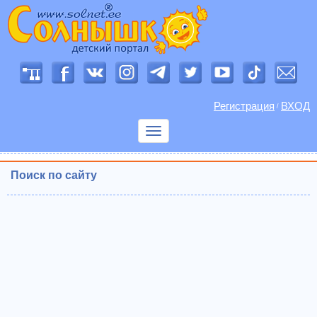
Регистрация
ВХОД
/
Показать
меню
Поиск по сайту