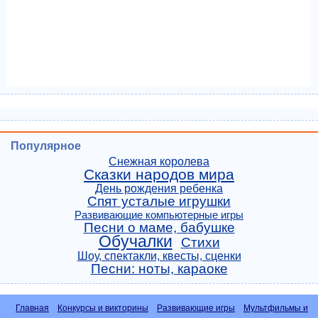
Популярное
Снежная королева
Сказки народов мира
День рождения ребенка
Спят усталые игрушки
Развивающие компьютерные игры
Песни о маме, бабушке
Обучалки
Стихи
Шоу, спектакли, квесты, сценки
Песни: ноты, караоке
Главная
Конкурсы и викторины
Развивающие игры
Мультфильмы и