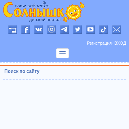
Регистрация
ВХОД
/
Показать
меню
Поиск по сайту