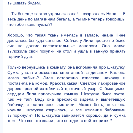
вышивать будем.
– Ты бы еще завтра утром сказала! – взорвалась Нина. – Я
весь день по магазинам бегала, а ты мне теперь говоришь,
что тебе ткань нужна?!
Хорошо, что такая ткань имелась в запасе, иначе Нине
досталось бы куда сильнее. Сейчас у Лили просто не было
сил на долгие воспитательные монологи. Она молча
выложила свои покупки на стол и ушла в ванную принять
горячий душ.
Только вернувшись в комнату, она вспомнила про шкатулку.
Сумка упала и оказалась спрятанной за диваном. Как она
могла забыть? Лиля осторожно извлекла находку и
поставила на комод. Красота какая! Светлое лакированное
дерево, резной затейливый цветочный узор. С бьющимся
сердцем Лиля приоткрыла крышку. Шкатулка была пуста!
Как же так? Ведь она прекрасно видела и вылетевшую
бабочку, и оставшиеся листочки. Может быть, пока она
ходила, шкатулка открылась, и все желания бабочками
выпорхнули? Но шкатулка запирается хорошо, да и сумка
тоже. Что все это значит, что сегодня с ней творится?