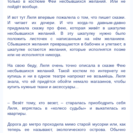
только в костюме Феи несбывшихся желаний. Или не
пойдёт вообще.
И вот тут Лиля впервые пожалела о том, что пишет сказки.
И читает их дочери. И что когда-то давным-давно
придумала сказку про фею, которая живёт в шкатулке
несбывшихся желаний. В эту шкатулку нужно было
положить листочек с написанным на нём желанием.
Сбывшиеся желания превращаются в бабочек и улетают, в
шкатулке остаются желания, которые исполнятся позже
или не исполнятся никогда.
На свою беду, Лиля очень точно описала в сказке Фею
несбывшихся желаний. Такой костюм по интернету не
купишь и ни в одном театре напрокат не возьмёшь. Лиля
знала, что ей придётся обойти немало магазинов, чтобы
купить нужные ткани и аксессуары...
– Везёт тому, кто везет, – старалась приободрить себя
Лиля, впряглась в «колесо судьбы» и выкатилась из
квартиры.
Дорога до метро проходила мимо старой мусорки или, как
теперь ее называют, экологического острова. Обычно