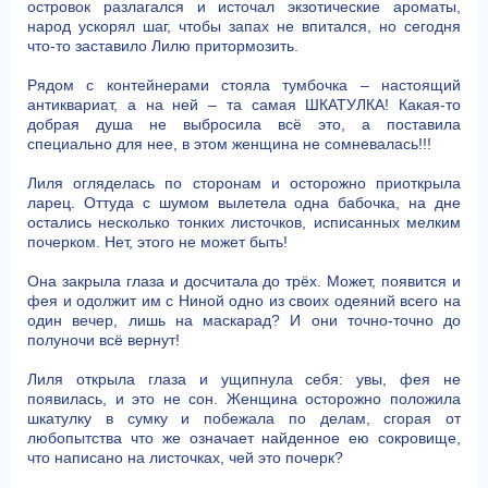
островок разлагался и источал экзотические ароматы,
народ ускорял шаг, чтобы запах не впитался, но сегодня
что-то заставило Лилю притормозить.
Рядом с контейнерами стояла тумбочка – настоящий
антиквариат, а на ней – та самая ШКАТУЛКА! Какая-то
добрая душа не выбросила всё это, а поставила
специально для нее, в этом женщина не сомневалась!!!
Лиля огляделась по сторонам и осторожно приоткрыла
ларец. Оттуда с шумом вылетела одна бабочка, на дне
остались несколько тонких листочков, исписанных мелким
почерком. Нет, этого не может быть!
Она закрыла глаза и досчитала до трёх. Может, появится и
фея и одолжит им с Ниной одно из своих одеяний всего на
один вечер, лишь на маскарад? И они точно-точно до
полуночи всё вернут!
Лиля открыла глаза и ущипнула себя: увы, фея не
появилась, и это не сон. Женщина осторожно положила
шкатулку в сумку и побежала по делам, сгорая от
любопытства что же означает найденное ею сокровище,
что написано на листочках, чей это почерк?