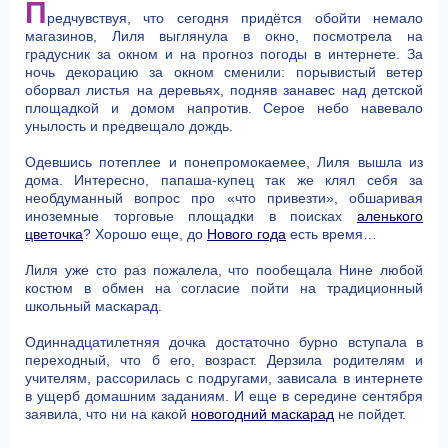
П
редчувствуя, что сегодня придётся обойти немало
магазинов, Лиля выглянула в окно, посмотрела на
градусник за окном и на прогноз погоды в интернете. За
ночь декорацию за окном сменили: порывистый ветер
оборвал листья на деревьях, подняв занавес над детской
площадкой и домом напротив. Серое небо навевало
унылость и предвещало дождь.
Одевшись потеплее и понепромокаемее, Лиля вышла из
дома. Интересно, папаша-купец так же клял себя за
необдуманный вопрос про «что привезти», обшаривая
иноземные торговые площадки в поисках
аленького
цветочка
? Хорошо еще, до
Нового года
есть время…
Лиля уже сто раз пожалела, что пообещала Нине любой
костюм в обмен на согласие пойти на традиционный
школьный маскарад.
Одиннадцатилетняя дочка достаточно бурно вступала в
переходный, что б его, возраст. Дерзила родителям и
учителям, рассорилась с подругами, зависала в интернете
в ущерб домашним заданиям. И еще в середине сентября
заявила, что ни на какой
новогодний маскарад
не пойдет.