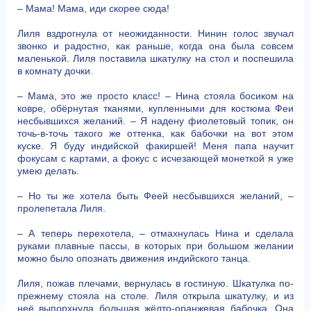
– Мама! Мама, иди скорее сюда!
Лиля вздрогнула от неожиданности. Нинин голос звучал
звонко и радостно, как раньше, когда она была совсем
маленькой. Лиля поставила шкатулку на стол и поспешила
в комнату дочки.
– Мама, это же просто класс! – Нина стояла босиком на
ковре, обёрнутая тканями, купленными для костюма Феи
несбывшихся желаний. – Я надену фиолетовый топик, он
точь-в-точь такого же оттенка, как бабочки на вот этом
куске. Я буду индийской факиршей! Меня папа научит
фокусам с картами, а фокус с исчезающей монеткой я уже
умею делать.
– Но ты же хотела быть Феей несбывшихся желаний, –
пролепетала Лиля.
– А теперь перехотела, – отмахнулась Нина и сделала
руками плавные пассы, в которых при большом желании
можно было опознать движения индийского танца.
Лиля, пожав плечами, вернулась в гостиную. Шкатулка по-
прежнему стояла на столе. Лиля открыла шкатулку, и из
неё выпорхнула большая жёлто-оранжевая бабочка. Она