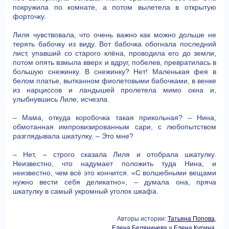
покружила по комнате, а потом вылетела в открытую
форточку.
Лиля чувствовала, что очень важно как можно дольше не
терять бабочку из виду. Вот бабочка обогнала последний
лист, упавший со старого клёна, проводила его до земли,
потом опять взмыла вверх и вдруг, побелев, превратилась в
большую снежинку. В снежинку? Нет! Маленькая фея в
белом платье, вытканном фиолетовыми бабочками, в венке
из нарциссов и ландышей пролетела мимо окна и,
улыбнувшись Лиле, исчезла.
– Мама, откуда коробочка такая прикольная? – Нина,
обмотанная импровизированным сари, с любопытством
разглядывала шкатулку. – Это мне?
– Нет, – строго сказала Лиля и отобрала шкатулку.
Неизвестно, что надумает положить туда Нина, и
неизвестно, чем всё это кончится. «С волшебными вещами
нужно вести себя деликатно», – думала она, пряча
шкатулку в самый укромный уголок шкафа.
Авторы истории:
Татьяна Попова
,
Елена Беляничева
и
Елена Курина
,