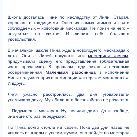
Школа досталась Нине по наследству от Лили. Старая,
хорошая, с традициями. Одна из самых чтимых и свято
соблюдаемых – новогодний маскарада. Не пойти на него –
покуситься на святое. И лишить себя большого
удовольствия.
В начальной школе Нина ждала новогоднего маскарада с
лета. Они с Лилей покупали или
мастерили костюм
,
придумывали сценку его представления (обязательная
часть праздника). В прошлом году лихая и несколько
осовремененная
Маленькая разбойница
в исполнении
Нины получила приз в номинации «актёрское мастерство».
И вдруг…
Лиля ужасно расстроилась, два дня уговаривала-
уламывала дочку. Муж Лилиного беспокойства не разделял:
– Подумаешь, маскарад. Ну, посидит дома. Да и вообще,
она еще сто раз передумает.
Но Нина долго стояла на своём. Пока два дня назад не
явилась из школы с ультиматумом: она пойдёт на маскарад