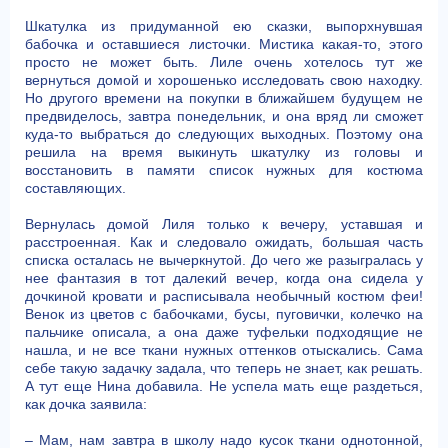
Шкатулка из придуманной ею сказки, выпорхнувшая
бабочка и оставшиеся листочки. Мистика какая-то, этого
просто не может быть. Лиле очень хотелось тут же
вернуться домой и хорошенько исследовать свою находку.
Но другого времени на покупки в ближайшем будущем не
предвиделось, завтра понедельник, и она вряд ли сможет
куда-то выбраться до следующих выходных. Поэтому она
решила на время выкинуть шкатулку из головы и
восстановить в памяти список нужных для костюма
составляющих.
Вернулась домой Лиля только к вечеру, уставшая и
расстроенная. Как и следовало ожидать, большая часть
списка осталась не вычеркнутой. До чего же разыгралась у
нее фантазия в тот далекий вечер, когда она сидела у
дочкиной кровати и расписывала необычный костюм феи!
Венок из цветов с бабочками, бусы, пуговички, колечко на
пальчике описала, а она даже туфельки подходящие не
нашла, и не все ткани нужных оттенков отыскались. Сама
себе такую задачку задала, что теперь не знает, как решать.
А тут еще Нина добавила. Не успела мать еще раздеться,
как дочка заявила:
– Мам, нам завтра в школу надо кусок ткани однотонной,