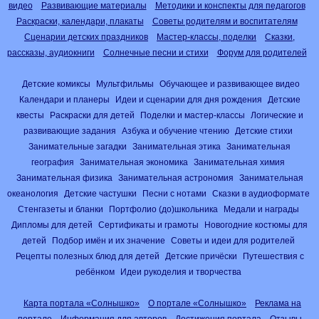
видео
Развивающие материалы
Методики и конспекты для педагогов
Раскраски, календари, плакаты
Советы родителям и воспитателям
Сценарии детских праздников
Мастер-классы, поделки
Сказки,
рассказы, аудиокниги
Солнечные песни и стихи
Форум для родителей
Детские комиксы
Мультфильмы
Обучающее и развивающее видео
Календари и планеры
Идеи и сценарии для дня рождения
Детские
квесты
Раскраски для детей
Поделки и мастер-классы
Логические и
развивающие задания
Азбука и обучение чтению
Детские стихи
Занимательные загадки
Занимательная этика
Занимательная
география
Занимательная экономика
Занимательная химия
Занимательная физика
Занимательная астрономия
Занимательная
океанология
Детские частушки
Песни с нотами
Сказки в аудиоформате
Стенгазеты и бланки
Портфолио (до)школьника
Медали и награды
Дипломы для детей
Сертификаты и грамоты
Новогодние костюмы для
детей
Подбор имён и их значение
Советы и идеи для родителей
Рецепты полезных блюд для детей
Детские причёски
Путешествия с
ребёнком
Идеи рукоделия и творчества
Карта портала «Солнышко»
О портале «Солнышко»
Реклама на
портале
Информация для авторов
Достижения портала
Отзывы