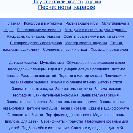
Шоу, спектакли, квесты, сценки
Песни: ноты, караоке
Главная
Конкурсы и викторины
Развивающие игры
Мультфильмы и
видео
Развивающие материалы
Методики и конспекты для педагогов
Раскраски, календари, плакаты
Советы родителям и воспитателям
Сценарии детских праздников
Мастер-классы, поделки
Сказки,
рассказы, аудиокниги
Солнечные песни и стихи
Форум для родителей
Детские комиксы
Мультфильмы
Обучающее и развивающее видео
Календари и планеры
Идеи и сценарии для дня рождения
Детские
квесты
Раскраски для детей
Поделки и мастер-классы
Логические и
развивающие задания
Азбука и обучение чтению
Детские стихи
Занимательные загадки
Занимательная этика
Занимательная
география
Занимательная экономика
Занимательная химия
Занимательная физика
Занимательная астрономия
Занимательная
океанология
Детские частушки
Песни с нотами
Сказки в аудиоформате
Стенгазеты и бланки
Портфолио (до)школьника
Медали и награды
Дипломы для детей
Сертификаты и грамоты
Новогодние костюмы для
детей
Подбор имён и их значение
Советы и идеи для родителей