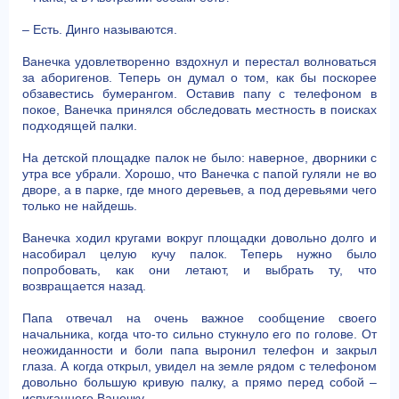
– Есть. Динго называются.
Ванечка удовлетворенно вздохнул и перестал волноваться
за аборигенов. Теперь он думал о том, как бы поскорее
обзавестись бумерангом. Оставив папу с телефоном в
покое, Ванечка принялся обследовать местность в поисках
подходящей палки.
На детской площадке палок не было: наверное, дворники с
утра все убрали. Хорошо, что Ванечка с папой гуляли не во
дворе, а в парке, где много деревьев, а под деревьями чего
только не найдешь.
Ванечка ходил кругами вокруг площадки довольно долго и
насобирал целую кучу палок. Теперь нужно было
попробовать, как они летают, и выбрать ту, что
возвращается назад.
Папа отвечал на очень важное сообщение своего
начальника, когда что-то сильно стукнуло его по голове. От
неожиданности и боли папа выронил телефон и закрыл
глаза. А когда открыл, увидел на земле рядом с телефоном
довольно большую кривую палку, а прямо перед собой –
испуганного Ванечку.