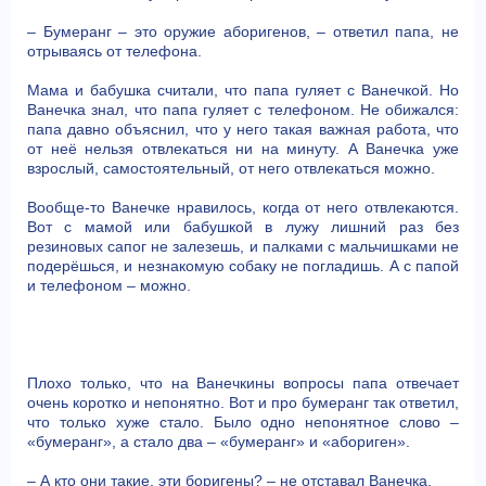
– Бумеранг – это оружие аборигенов, – ответил папа, не
отрываясь от телефона.
Мама и бабушка считали, что папа гуляет с Ванечкой. Но
Ванечка знал, что папа гуляет с телефоном. Не обижался:
папа давно объяснил, что у него такая важная работа, что
от неё нельзя отвлекаться ни на минуту. А Ванечка уже
взрослый, самостоятельный, от него отвлекаться можно.
Вообще-то Ванечке нравилось, когда от него отвлекаются.
Вот с мамой или бабушкой в лужу лишний раз без
резиновых сапог не залезешь, и палками с мальчишками не
подерёшься, и незнакомую собаку не погладишь. А с папой
и телефоном – можно.
Плохо только, что на Ванечкины вопросы папа отвечает
очень коротко и непонятно. Вот и про бумеранг так ответил,
что только хуже стало. Было одно непонятное слово –
«бумеранг», а стало два – «бумеранг» и «абориген».
– А кто они такие, эти боригены? – не отставал Ванечка.