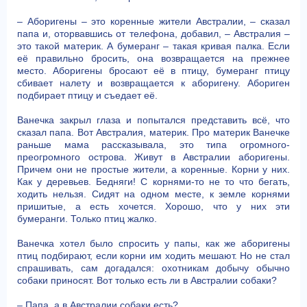
– Аборигены – это коренные жители Австралии, – сказал
папа и, оторвавшись от телефона, добавил, – Австралия –
это такой материк. А бумеранг – такая кривая палка. Если
её правильно бросить, она возвращается на прежнее
место. Аборигены бросают её в птицу, бумеранг птицу
сбивает налету и возвращается к аборигену. Абориген
подбирает птицу и съедает её.
Ванечка закрыл глаза и попытался представить всё, что
сказал папа. Вот Австралия, материк. Про материк Ванечке
раньше мама рассказывала, это типа огромного-
преогромного острова. Живут в Австралии аборигены.
Причем они не простые жители, а коренные. Корни у них.
Как у деревьев. Бедняги! С корнями-то не то что бегать,
ходить нельзя. Сидят на одном месте, к земле корнями
пришитые, а есть хочется. Хорошо, что у них эти
бумеранги. Только птиц жалко.
Ванечка хотел было спросить у папы, как же аборигены
птиц подбирают, если корни им ходить мешают. Но не стал
спрашивать, сам догадался: охотникам добычу обычно
собаки приносят. Вот только есть ли в Австралии собаки?
– Папа, а в Австралии собаки есть?