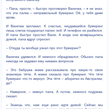
– Папа, прости, – быстро проговорил Ванечка, – я не знал,
что эта палка – неправильный бумеранг. Ой, у тебя даже
кровь.
И Ванечка заплакал. К счастью, неудавшийся бумеранг
лишь слегка поцарапал папин лоб. И телефон не разбился.
И папа быстро простил Ваню. А когда они возвращались
домой, папа вдруг спросил:
– Откуда ты вообще узнал про этот бумеранг?
Ванечка удивился. И немного обрадовался. Обычно папа
никогда не задавал ему никаких вопросов.
– Это бабушка маме рассказывала про какую-то свою
знакомую тётю. А мама сказала про бумеранг. Что тёте
бумеранг что-то вернул. Эта тётя – абориген из Австралии,
да?
– Наверное, – кивнул папа. А потом, немного подумав,
сказал:
– Знаешь что, нам еще рано идти домой. Сейчас мы