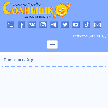
Регистрация
ВХОД
/
Показать
меню
Поиск по сайту