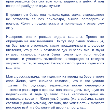
промучившись без сна всю ночь, задремала днём. А под
вечер её разбудили звуки музыки.
В крошечном боксе она лежала одна, мама, старавшаяся
не оставлять её без присмотра, вышла поговорить с
врачом. Женя с трудом встала и поплелась к открытому
окну.
Наверное, она и раньше видела каштаны. Просто не
обращала на них внимания. Но тут, под окном больницы,
он был таким огромным, таким праздничным в апофеозе
цветения, что у Жени захватило дух. И запах лип, и звуки
гитары, казалось, нужны были только для того, чтобы
оттенить и умножить волшебство, исходящее от каждого
узорного листа, от каждого бело-розового цветка чудесного
каштана.
Мама рассказывала, что кудесник из города на берегу моря
спас Женю, хотя сначала казалось, что и его усилия
тщетны. Но однажды, вернувшись после очередного
тяжелого разговора с врачом, она нашла дочь, сидящую на
подоконнике. А ведь до этого Женя несколько дней не
вставала с кровати! Женя улыбнулась (мать забыла, какая
светлая у дочки улыбка), сказала, что хочет есть и мечтает
поскорее выйти в больничный двор на прогулку...