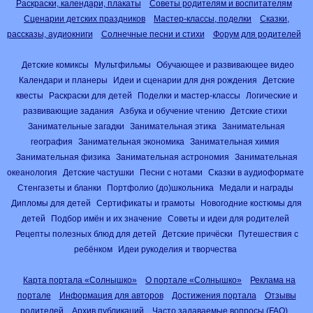
Раскраски, календари, плакаты
Советы родителям и воспитателям
Сценарии детских праздников
Мастер-классы, поделки
Сказки,
рассказы, аудиокниги
Солнечные песни и стихи
Форум для родителей
Детские комиксы
Мультфильмы
Обучающее и развивающее видео
Календари и планеры
Идеи и сценарии для дня рождения
Детские
квесты
Раскраски для детей
Поделки и мастер-классы
Логические и
развивающие задания
Азбука и обучение чтению
Детские стихи
Занимательные загадки
Занимательная этика
Занимательная
география
Занимательная экономика
Занимательная химия
Занимательная физика
Занимательная астрономия
Занимательная
океанология
Детские частушки
Песни с нотами
Сказки в аудиоформате
Стенгазеты и бланки
Портфолио (до)школьника
Медали и награды
Дипломы для детей
Сертификаты и грамоты
Новогодние костюмы для
детей
Подбор имён и их значение
Советы и идеи для родителей
Рецепты полезных блюд для детей
Детские причёски
Путешествия с
ребёнком
Идеи рукоделия и творчества
Карта портала «Солнышко»
О портале «Солнышко»
Реклама на
портале
Информация для авторов
Достижения портала
Отзывы
родителей
Архив публикаций
Часто задаваемые вопросы (FAQ)