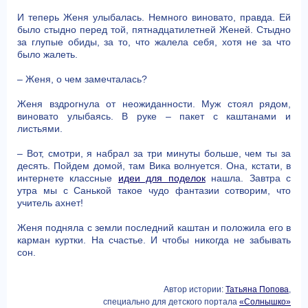
И теперь Женя улыбалась. Немного виновато, правда. Ей
было стыдно перед той, пятнадцатилетней Женей. Стыдно
за глупые обиды, за то, что жалела себя, хотя не за что
было жалеть.
– Женя, о чем замечталась?
Женя вздрогнула от неожиданности. Муж стоял рядом,
виновато улыбаясь. В руке – пакет с каштанами и
листьями.
– Вот, смотри, я набрал за три минуты больше, чем ты за
десять. Пойдем домой, там Вика волнуется. Она, кстати, в
интернете классные
идеи для поделок
нашла. Завтра с
утра мы с Санькой такое чудо фантазии сотворим, что
учитель ахнет!
Женя подняла с земли последний каштан и положила его в
карман куртки. На счастье. И чтобы никогда не забывать
сон.
Автор истории:
Татьяна Попова
,
специально для детского портала
«Солнышко»