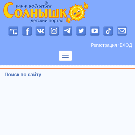
Регистрация
ВХОД
/
Показать
меню
Поиск по сайту