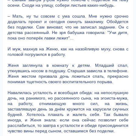
осени. Сходи на улицу, собери листьев каких-нибудь.
– Мать, ну ты совсем с ума сошла. Мне нужно срочно
доделать проект и сегодня скинуть заказчику. Обойдется
без поделки. Сам виноват, что не записал задание. Он с
детства рассеянный. Не зря бабушка говорила: "Учи дитя,
пока оно поперёк лавки лежит"...
И муж, махнув на Женю, как на назойливую муху, снова с
головой погрузился в работу.
Женя заглянула в комнату к детям. Младший спал,
уткнувшись носом в подушку. Старшая зависла в телефоне.
Женя жестом призвала дочь ложиться спать, прекрасно
понимая тщетность своего воспитательного порыва.
Навалилась усталость и всеобщая обида: на непослушную
дочь, на ранимого, но рассеянного сына, на эгоиста-мужа,
на работу, отнимающую много сил, на жизнь,
заставлявшую день за днём кружится на карусели скучных
будней. Хотелось плакать и жалеть себя. Так бывало
иногда, и Женя знала: если она сейчас позволит себе
расслабиться, то завтра к усталости и обиде присоединится
чувство вины перед сыном, оставшимся без поделки.