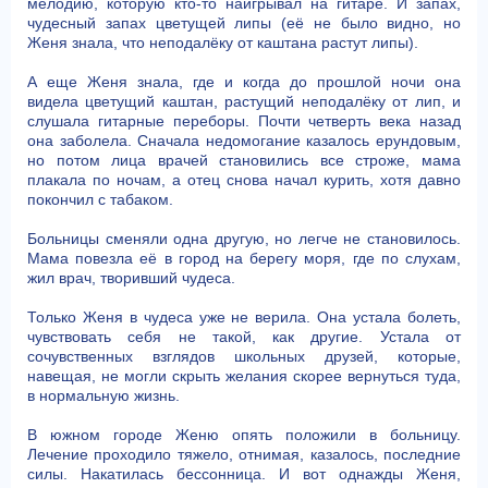
мелодию, которую кто-то наигрывал на гитаре. И запах,
чудесный запах цветущей липы (её не было видно, но
Женя знала, что неподалёку от каштана растут липы).
А еще Женя знала, где и когда до прошлой ночи она
видела цветущий каштан, растущий неподалёку от лип, и
слушала гитарные переборы. Почти четверть века назад
она заболела. Сначала недомогание казалось ерундовым,
но потом лица врачей становились все строже, мама
плакала по ночам, а отец снова начал курить, хотя давно
покончил с табаком.
Больницы сменяли одна другую, но легче не становилось.
Мама повезла её в город на берегу моря, где по слухам,
жил врач, творивший чудеса.
Только Женя в чудеса уже не верила. Она устала болеть,
чувствовать себя не такой, как другие. Устала от
сочувственных взглядов школьных друзей, которые,
навещая, не могли скрыть желания скорее вернуться туда,
в нормальную жизнь.
В южном городе Женю опять положили в больницу.
Лечение проходило тяжело, отнимая, казалось, последние
силы. Накатилась бессонница. И вот однажды Женя,