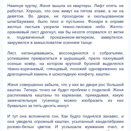
Накинув куртку, Женя вышла из квартиры. Лифт опять не
работал. Хорошо, что они живут на пятом этаже, а не на
девятом. Во дворе, не проходном и окольцованном
шлагбаумами, было тихо и пустынно. Фонари в оправе
желтых листьев узорили темно-лиловое небо. Желто-
оранжевый лист дрогнул, как бы нехотя оторвался от ветки
и, подхваченный проказником-ветерком, завертелся,
закружился в замысловатом осеннем танце.
Лист, натанцевавшись, воссоединился с собратьями,
успевшими превратиться в шуршащий, прело пахнувший
осенью ковёр, на котором крупной бусиной выделялся
тёмно-коричневый, глянцевый, похожий одновременно на
драгоценный камень и шоколадную конфету, каштан.
Женя совершенно забыла, что у них во дворе рос большой
каштан. Теперь точно не будет проблем с поделкой. Женя
распихивала каштаны по карманам, прикидывая, какую
замечательную гусеницу можно изобразить из них
буквально за пять-десять минут.
И тут она вспомнила сон. Как будто поднялся занавес, и
она увидела огромный каштан, усыпанный канделябрами
розово-белых цветов. И услышала жужжание пчел, и