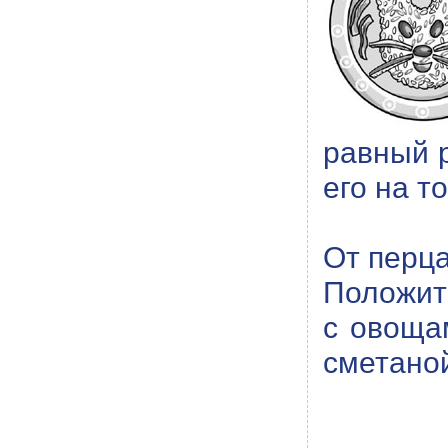
равный р
его на т
От перца
Положите
с овоща
сметано