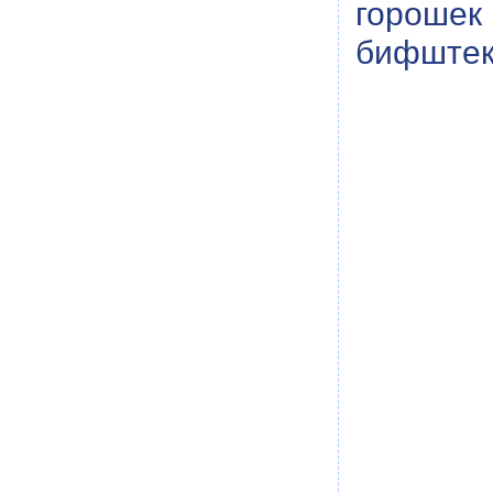
горошек
бифштекс