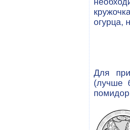
необход
кружочк
огурца, 
Для при
(лучше 
помидор,