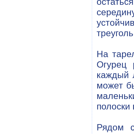
остаться
середин
устойчи
треуголь
На тарел
Огурец 
каждый 
может б
маленьк
полоски 
Рядом с