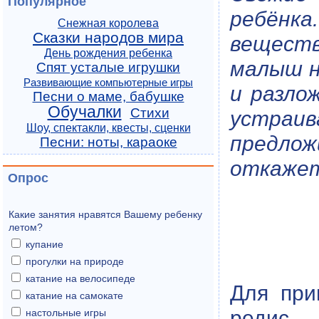
Популярное
ребёнк
Снежная королева
Сказки народов мира
веществ
День рождения ребенка
малыш н
Спят усталые игрушки
Развивающие компьютерные игры
и разло
Песни о маме, бабушке
Обучалки
Стихи
устраи
Шоу, спектакли, квесты, сценки
предло
Песни: ноты, караоке
откажет
Опрос
Какие занятия нравятся Вашему ребенку
летом?
купание
прогулки на природе
катание на велосипеде
Для при
катание на самокате
редис,
настольные игры