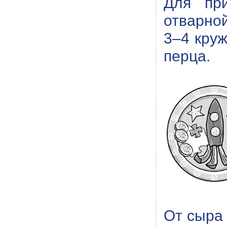
Для при
отварной
3–4 круж
перца.
От сыра 