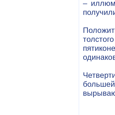
– иллюм
получили
Положите
толстог
пятикон
одинаков
Четверт
больше
вырываю