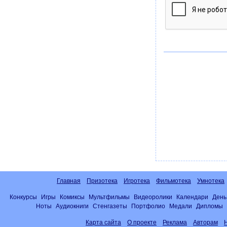
Главная
Призотека
Игротека
Фильмотека
Умнотека
Конкурсы
Игры
Комиксы
Мультфильмы
Видеоролики
Календари
День
Ноты
Аудиокниги
Стенгазеты
Портфолио
Медали
Дипломы
Карта сайта
О проекте
Реклама
Авторам