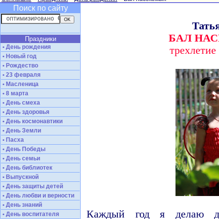
Поиск по сайту
Тать
БАЛ НА
Праздники
• День рождения
трехлети
• Новый год
• Рождество
• 23 февраля
• Масленица
• 8 марта
• День смеха
• День здоровья
• День космонавтики
• День Земли
• Пасха
• День Победы
• День семьи
• День библиотек
• Выпускной
• День защиты детей
• День любви и верности
• День знаний
Каждый год я делаю д
• День воспитателя