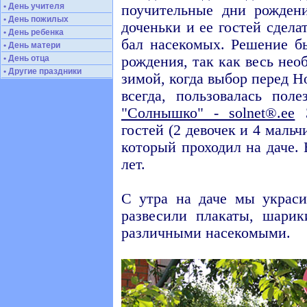
• День учителя
поучительные дни рожден
• День пожилых
доченьки и ее гостей сдел
• День ребенка
бал насекомых. Решение б
• День матери
• День отца
рождения, так как весь не
• Другие праздники
зимой, когда выбор перед Н
всегда, пользовалась пол
"Солнышко" - solnet®.ee
З
гостей (2 девочек и 4 маль
который проходил на даче. 
лет.
С утра на даче мы украс
развесили плакаты, шари
различными насекомыми.