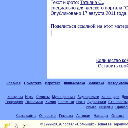
Текст и фото:
Татьяна С.
,
специально для детского портала
"
Опубликовано 17 августа 2011 года.
Поделиться ссылкой на этот матер
|
Количество ко
Оставить сво
Главная
Призотека
Игротека
Фильмотека
Умнотека
Методитека
Конкурсы
Игры
Комиксы
Мультфильмы
Видеоролики
Календари
Ден
География
Экономика
Химия
Частушки
Ноты
Аудиокниги
Стенгазеты
опыта
Рецепты
Причёс
Карта сайта
О проекте
Реклама
Авторам
Награды
Отзывы
© 1999-2019, портал «Солнышко»
solnet.ee
Перепубл