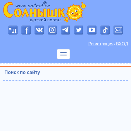
Регистрация
ВХОД
/
Показать
меню
Поиск по сайту