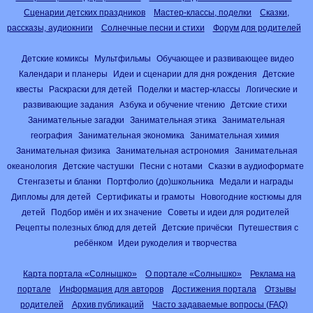
Сценарии детских праздников
Мастер-классы, поделки
Сказки,
рассказы, аудиокниги
Солнечные песни и стихи
Форум для родителей
Детские комиксы
Мультфильмы
Обучающее и развивающее видео
Календари и планеры
Идеи и сценарии для дня рождения
Детские
квесты
Раскраски для детей
Поделки и мастер-классы
Логические и
развивающие задания
Азбука и обучение чтению
Детские стихи
Занимательные загадки
Занимательная этика
Занимательная
география
Занимательная экономика
Занимательная химия
Занимательная физика
Занимательная астрономия
Занимательная
океанология
Детские частушки
Песни с нотами
Сказки в аудиоформате
Стенгазеты и бланки
Портфолио (до)школьника
Медали и награды
Дипломы для детей
Сертификаты и грамоты
Новогодние костюмы для
детей
Подбор имён и их значение
Советы и идеи для родителей
Рецепты полезных блюд для детей
Детские причёски
Путешествия с
ребёнком
Идеи рукоделия и творчества
Карта портала «Солнышко»
О портале «Солнышко»
Реклама на
портале
Информация для авторов
Достижения портала
Отзывы
родителей
Архив публикаций
Часто задаваемые вопросы (FAQ)