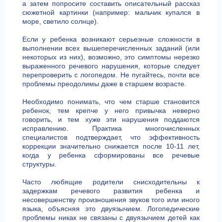
а затем попросите составить описательный рассказ
сюжетной картинки (например: мальчик купался в
море, светило солнце).
Если у ребенка возникают серьезные сложности в
выполнении всех вышеперечисленных заданий (или
некоторых из них), возможно, это симптомы нерезко
выраженного речевого нарушения, которые следует
перепроверить с логопедом. Не пугайтесь, почти все
проблемы преодолимы даже в старшем возрасте.
Необходимо понимать, что чем старше становится
ребенок, тем крепче у него привычка неверно
говорить, и тем хуже эти нарушения поддаются
исправлению. Практика многочисленных
специалистов подтверждает, что эффективность
коррекции значительно снижается после 10-11 лет,
когда у ребенка сформированы все речевые
структуры.
Часто любящие родители снисходительны к
задержкам речевого развития ребенка и
несовершенству произношения звуков того или иного
языка, объясняя это двуязычием. Логопедические
проблемы никак не связаны с двуязычием детей как