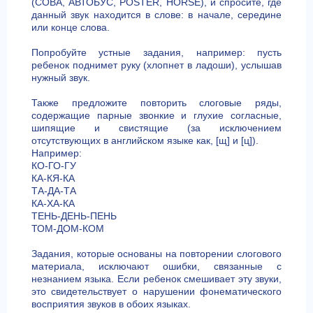
(СОВА, АВТОБУС, POSTER, HORSE), и спросите, где
данный звук находится в слове: в начале, середине
или конце слова.
Попробуйте устные задания, например: пусть
ребенок поднимет руку (хлопнет в ладоши), услышав
нужный звук.
Также предложите повторить слоговые ряды,
содержащие парные звонкие и глухие согласные,
шипящие и свистящие (за исключением
отсутствующих в английском языке как, [щ] и [ц]).
Например:
КО-ГО-ГУ
КА-КЯ-КА
ТА-ДА-ТА
КА-ХА-КА
ТЕНЬ-ДЕНЬ-ПЕНЬ
ТОМ-ДОМ-КОМ
Задания, которые основаны на повторении слогового
материала, исключают ошибки, связанные с
незнанием языка. Если ребенок смешивает эту звуки,
это свидетельствует о нарушении фонематического
восприятия звуков в обоих языках.