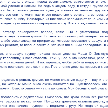
но, что цель, стоящая перед воспитателем, заключается в том
мой умения и навыки. Но ведь в каждом саду, в каждой группе е
огут быть самыми разными: одни дети очень застенчивы, другие н
ате все они не могут научиться правильно отвечать на вопросы 
ть свою ошибку. Некоторые из них плохо запоминают то, о чем им г
 владеют умственными операциями и т. д. Все эти недочеты стано
 остроту приобретает вопрос, связанный с умственной по
вительную к школе группы. В свете этого некоторый интерес, на мо
 слабо усваивающими программу, которые посещают старшую и п
ых ребятах, то вполне понятно, что занятия с ними проводились в
ся, в старшую группу пришла новая девочка Маша О. Замкнута
у коллективу, к воспитателям. Речь у нее была несвязной, ребен
и я знакомила детей. Я постаралась, чтобы ребята подружились 
льно вовлекали ее в свои игры. Постепенно девочка привыкла к с
предстояло решить другую, не менее сложную задачу — научить ре
, на которых Маша была очень внимательна. Чувствовалось, что 
молчит. Вместо ответа — на глазах слезы. Мои беседы с ней оказ
поговорить с родителями. Оказалось, что дома Маша все рассказ
яет рассказы по картинкам. Пришлось временно оставить девочку 
тиях она начала неуверенно поднимать руку. Но когда ей зада