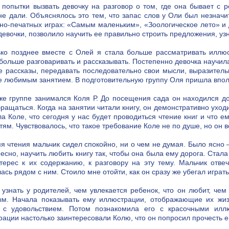
попытки вызвать девочку на разговор о том, где она бывает с р
не дали. Объяснялось это тем, что запас слов у Оли был незнач
но-печатных играх: «Самым маленьким», «Зоологическое лето» и 
девочки, позволило научить ее правильно строить предложения, узна
ко позднее вместе с Олей я стала больше рассматривать иллюст
больше разговаривать и рассказывать. Постепенно девочка научила
е рассказы, передавать последовательно свои мысли, выразитель
е любимым занятием. В подготовительную группу Оля пришла впол
же группе занимался Коля Р. До посещения сада он находился до
ращаться. Когда на занятии читали книгу, он демонстративно ухо
ла Коле, что сегодня у нас будет проводиться чтение книг и что 
тям. Чувствовалось, что такое требование Коле не по душе, но он 
я чтения мальчик сидел спокойно, ни о чем не думая. Было ясно 
есно, научить любить книгу так, чтобы она была ему дорога. Стала
терес к их содержанию, к разговору на эту тему. Мальчик отве
ась рядом с ним. Стоило мне отойти, как он сразу же убегал играть
узнать у родителей, чем увлекается ребенок, что он любит, чем
ым. Начала показывать ему иллюстрации, отображающие их жизн
 с удовольствием. Потом познакомила его с красочными иллю
ации настолько заинтересовали Колю, что он попросил прочесть е