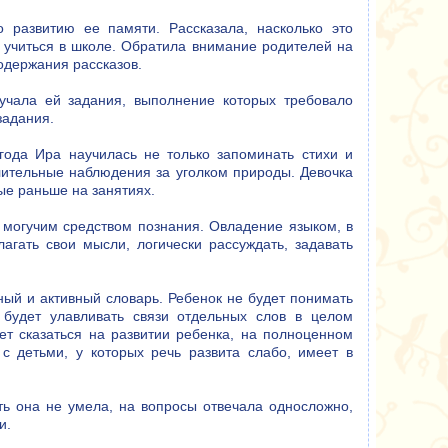
 развитию ее памяти. Рассказала, насколько это
 учиться в школе. Обратила внимание родителей на
одержания рассказов.
ручала ей задания, выполнение которых требовало
задания.
года Ира научилась не только запоминать стихи и
лительные наблюдения за уголком природы. Девочка
ые раньше на занятиях.
 могучим средством познания. Овладение языком, в
агать свои мысли, логически рассуждать, задавать
ный и активный словарь. Ребенок не будет понимать
е будет улавливать связи отдельных слов в целом
ет сказаться на развитии ребенка, на полноценном
 детьми, у которых речь развита слабо, имеет в
ть она не умела, на вопросы отвечала односложно,
и.