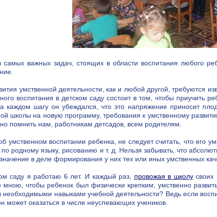
 самых важных задач, стоящих в области воспитания любого ре
ние.
вития умственной деятельности, как и любой другой, требуются и
ного воспитания в детском саду состоит в том, чтобы приучить р
а каждом шагу он убеждался, что это напряжение приносит плод
ой школы на новую программу, требования к умственному развит
но помнить нам, работникам детсадов, всем родителям.
об умственном воспитании ребенка, не следует считать, что его 
 по родному языку, рисованию и т. д. Нельзя забывать, что абсол
значение в деле формирования у них тех или иных умственных каче
ом саду я работаю 6 лет. И каждый раз,
провожая в школу
своих 
 мною, чтобы ребенок был физически крепким, умственно развит
 необходимыми навыками учебной деятельности? Ведь если воспит
он может оказаться в числе неуспевающих учеников.