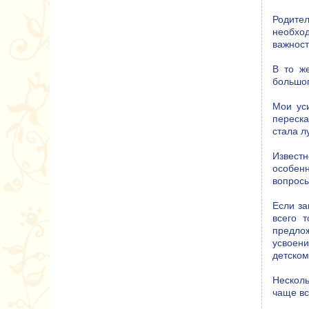
Родите
необход
важност
В то ж
большог
Мои ус
переска
стала л
Известн
особенн
вопросы
Если за
всего 
предлож
усвоен
детском
Несколь
чаще вс