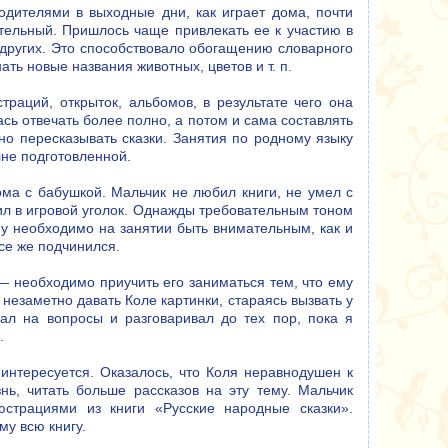
одителями в выходные дни, как играет дома, почти
ительный. Пришлось чаще привлекать ее к участию в
других. Это способствовало обогащению словарного
ть новые названия животных, цветов и т. п.
раций, открыток, альбомов, в результате чего она
сь отвечать более полно, а потом и сама составлять
но пересказывать сказки. Занятия по родному языку
не подготовленной.
ма с бабушкой. Мальчик не любил книги, не умел с
дил в игровой уголок. Однажды требовательным тоном
ему необходимо на занятии быть внимательным, как и
все же подчинился.
— необходимо приучить его заниматься тем, что ему
 незаметно давать Коле картинки, стараясь вызвать у
чал на вопросы и разговаривал до тех пор, пока я
.
 интересуется. Оказалось, что Коля неравнодушен к
ь, читать больше рассказов на эту тему. Мальчик
страциями из книги «Русские народные сказки».
му всю книгу.