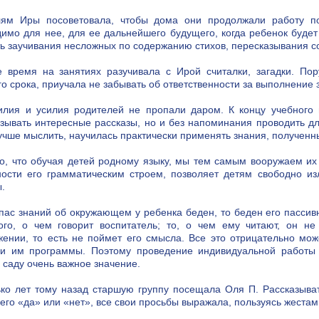
лям Иры посоветовала, чтобы дома они продолжали работу по
имо для нее, для ее дальнейшего будущего, когда ребенок будет
ь заучивания несложных по содержанию стихов, пересказывания с
е время на занятиях разучивала с Ирой считалки, загадки. По
о срока, приучала не забывать об ответственности за выполнение 
илия и усилия родителей не пропали даром. К концу учебного 
зывать интересные рассказы, но и без напоминания проводить д
учше мыслить, научилась практически применять знания, полученн
о, что обучая детей родному языку, мы тем самым вооружаем их
ости его грамматическим строем, позволяет детям свободно изл
.
пас знаний об окружающем у ребенка беден, то беден его пассив
того, о чем говорит воспитатель; то, о чем ему читают, он н
ении, то есть не поймет его смысла. Все это отрицательно мож
ии им программы. Поэтому проведение индивидуальной работы с
 саду очень важное значение.
ко лет тому назад старшую группу посещала Оля П. Рассказыва
его «да» или «нет», все свои просьбы выражала, пользуясь жестам