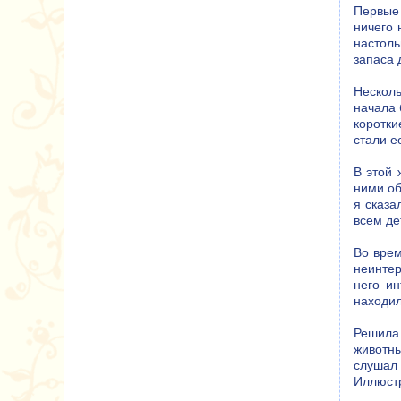
Первые 
ничего 
настоль
запаса 
Несколь
начала 
коротки
стали е
В этой 
ними об
я сказа
всем де
Во врем
неинтер
него ин
находил
Решила 
животн
слушал
Иллюстр