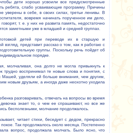
, чтобы дети хорошо усвоили все предусмотренные
сть ребята, слабо усваивающие программу. Причины
е уверены в себе, в своих силах, третьи ленивы. В
воспитателя, вовремя начинать порученное им дело,
оворят, т. е. у них не развита память, недостаточно
вятся заметными уже в младшей и средней группах.
дготовкой детей при переводе их в старшую и
й взгляд, представит рассказ о том, как я работаю с
одготовительную группы. Поскольку речь пойдет об
 индивидуальном порядке.
я, молчаливая, она долго не могла привыкнуть к
ок трудно воспринимал те новые слова и понятия, с
с Машей, уделяли ей больше внимания, чем другим,
воим новым друзьям, а иногда даже неохотно уходила
бенка разговаривать, отвечать на вопросы во время
девочка знает то, о чем ее спрашивают, но все же
ались бесполезными, молчание продолжалось.
ывает, читает стихи, беседует с дедом, прекрасно
в покое. Так продолжалось около месяца. Постепенно
вала вопрос, продолжала молчать. Было ясно, что