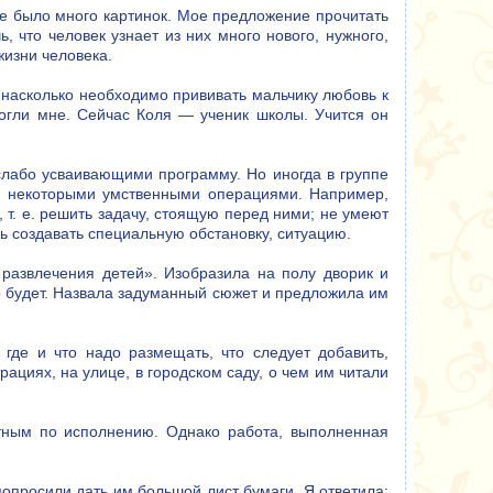
е было много картинок. Мое предложение прочитать
ь, что человек узнает из них много нового, нужного,
жизни человека.
насколько необходимо прививать мальчику любовь к
могли мне. Сейчас Коля — ученик школы. Учится он
слабо усваивающими программу. Но иногда в группе
ии некоторыми умственными операциями. Например,
 т. е. решить задачу, стоящую перед ними; не умеют
ь создавать специальную обстановку, ситуацию.
 развлечения детей». Изобразила на полу дворик и
то будет. Назвала задуманный сюжет и предложила им
где и что надо размещать, что следует добавить,
рациях, на улице, в городском саду, о чем им читали
тным по исполнению. Однако работа, выполненная
попросили дать им большой лист бумаги. Я ответила: