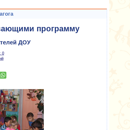
агога
ивающими программу
ателей ДОУ
: 0
ий