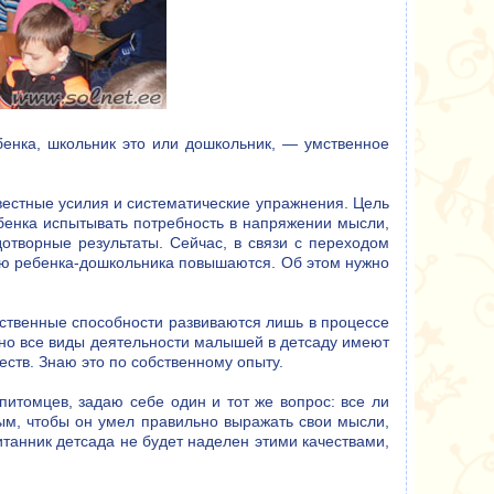
бенка, школьник это или дошкольник, — умственное
звестные усилия и систематические упражнения. Цель
ебенка испытывать потребность в напряжении мысли,
отворные результаты. Сейчас, в связи с переходом
ию ребенка-дошкольника повышаются. Об этом нужно
умственные способности развиваются лишь в процессе
ютно все виды деятельности малышей в детсаду имеют
ств. Знаю это по собственному опыту.
питомцев, задаю себе один и тот же вопрос: все ли
ым, чтобы он умел правильно выражать свои мысли,
анник детсада не будет наделен этими качествами,