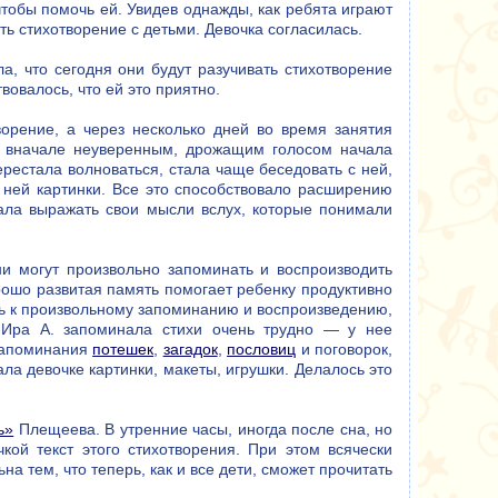
чтобы помочь ей. Увидев однажды, как ребята играют
ть стихотворение с детьми. Девочка согласилась.
, что сегодня они будут разучивать стихотворение
вовалось, что ей это приятно.
рение, а через несколько дней во время занятия
, вначале неуверенным, дрожащим голосом начала
перестала волноваться, стала чаще беседовать с ней,
с ней картинки. Все это способствовало расширению
ала выражать свои мысли вслух, которые понимали
ни могут произвольно запоминать и воспроизводить
рошо развитая память помогает ребенку продуктивно
ть к произвольному запоминанию и воспроизведению,
. Ира А. запоминала стихи очень трудно — у нее
 запоминания
потешек
,
загадок
,
пословиц
и поговорок,
ла девочке картинки, макеты, игрушки. Делалось это
ь»
Плещеева. В утренние часы, иногда после сна, но
кой текст этого стихотворения. При этом всячески
а тем, что теперь, как и все дети, сможет прочитать