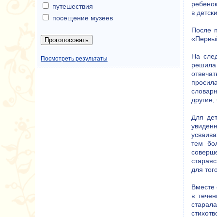
ребенок
путешествия
в детск
посещение музеев
После п
«Первый
На сле
Посмотреть результаты
решила
отвечат
просила
словар
другие,
Для дет
увиденн
усваива
тем бо
соверше
стараяс
для тог
Вместе 
в течен
старала
стихотв