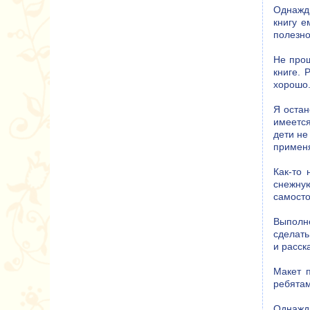
Однажды
книгу е
полезно
Не прош
книге. 
хорошо
Я остан
имеетс
дети не
применя
Как-то 
снежную
самосто
Выполн
сделать
и расск
Макет 
ребятам
Однажды