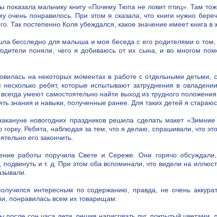
 показала мальчику книгу «Почему Тюпа не ловит птиц». Там тож
му очень понравилось. При этом я сказала, что книги нужно береч
го. Так постепенно Коля убеждался, какое значение имеет книга в 
ла бесследно для малыша и моя беседа с его родителями о том, 
Родители поняли, чего я добиваюсь от их сына, и во многом по
.
овилась на некоторых моментах в работе с отдельными детьми, 
я несколько ребят, которые испытывают затруднения в овладен
 всегда умеют самостоятельно найти выход из трудного положения,
ть знания и навыки, полученные ранее. Для таких детей я стараюс
накануне новогодних праздников решила сделать макет «Зимние
 горку. Ребята, наблюдая за тем, что я делаю, спрашивали, что э
ятельно его закончить.
ение работы поручила Свете и Сереже. Они горячо обсуждали, 
, подвинуть и т. д. При этом оба вспоминали, что видели на иллюст
азывали.
получился интересным по содержанию, правда, не очень аккура
и, понравилась всем их товарищам.
 после сон часа дети, решив нарисовать луг, покрытый цветами, 