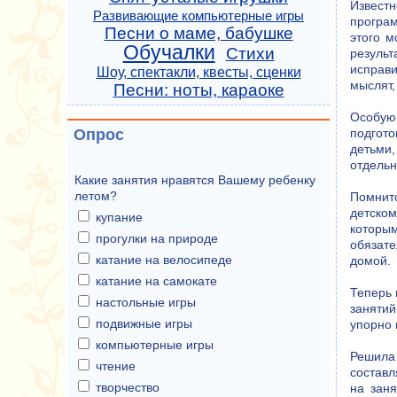
Извест
Развивающие компьютерные игры
програм
Песни о маме, бабушке
этого м
Обучалки
Стихи
результ
исправи
Шоу, спектакли, квесты, сценки
мыслят,
Песни: ноты, караоке
Особую
Опрос
подгото
детьми,
отдельн
Какие занятия нравятся Вашему ребенку
летом?
Помнит
детском
купание
которым
прогулки на природе
обязате
катание на велосипеде
домой.
катание на самокате
Теперь 
настольные игры
занятий
подвижные игры
упорно 
компьютерные игры
Решила 
чтение
составл
творчество
на заня