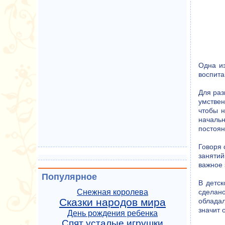
Одна из
воспита
Для раз
умствен
чтобы н
начальн
постоян
Говоря 
занятий
важное 
Популярное
В детск
Снежная королева
сделано
Сказки народов мира
обладал
значит 
День рождения ребенка
Спят усталые игрушки