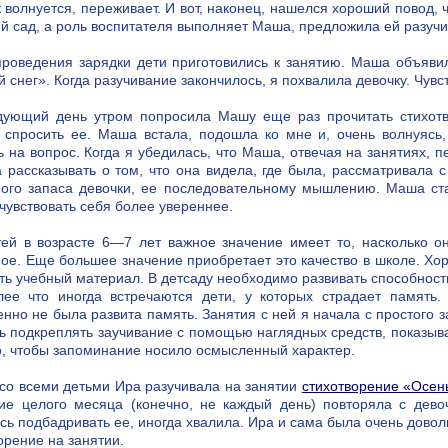
 волнуется, переживает. И вот, наконец, нашелся хороший повод, 
ий сад, а роль воспитателя выполняет Маша, предложила ей разучи
роведения зарядки дети приготовились к занятию. Маша объявила
 снег». Когда разучивание закончилось, я похвалила девочку. Чувст
дующий день утром попросила Машу еще раз прочитать стихотво
 спросить ее. Маша встала, подошла ко мне и, очень волнуясь
ь на вопрос. Когда я убедилась, что Маша, отвечая на занятиях, 
 рассказывать о том, что она видела, где была, рассматривала 
ного запаса девочки, ее последовательному мышлению. Маша ст
 чувствовать себя более увереннее.
ей в возрасте 6—7 лет важное значение имеет то, насколько о
ое. Еще большее значение приобретает это качество в школе. Хо
ть учебный материал. В детсаду необходимо развивать способнос
лее что иногда встречаются дети, у которых страдает память
нно не была развита память. Занятия с ней я начала с простого
ь подкреплять заучивание с помощью наглядных средств, показыва
о, чтобы запоминание носило осмысленный характер.
со всеми детьми Ира разучивала на занятии
стихотворение «Осен
ие целого месяца (конечно, не каждый день) повторяла с девоч
сь подбадривать ее, иногда хвалила. Ира и сама была очень довольн
орение на занятии.