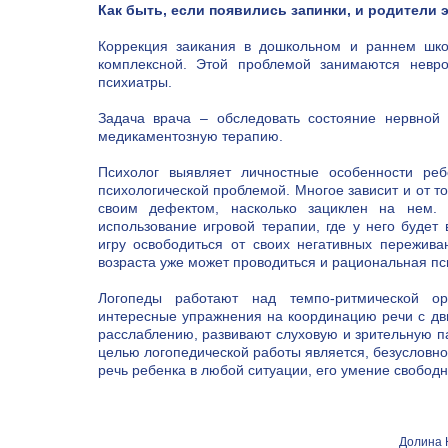
Как быть, если появились запинки, и родители 
Коррекция заикания в дошкольном и раннем шко
комплексной. Этой проблемой занимаются невро
психиатры.
Задача врача – обследовать состояние нервной
медикаментозную терапию.
Психолог выявляет личностные особенности реб
психологической проблемой. Многое зависит и от т
своим дефектом, насколько зациклен на нем.
использование игровой терапии, где у него будет
игру освободиться от своих негативных пережива
возраста уже может проводиться и рациональная пс
Логопеды работают над темпо-ритмической ор
интересные упражнения на координацию речи с д
расслаблению, развивают слуховую и зрительную п
целью логопедической работы является, безусловн
речь ребенка в любой ситуации, его умение свобод
Долина 