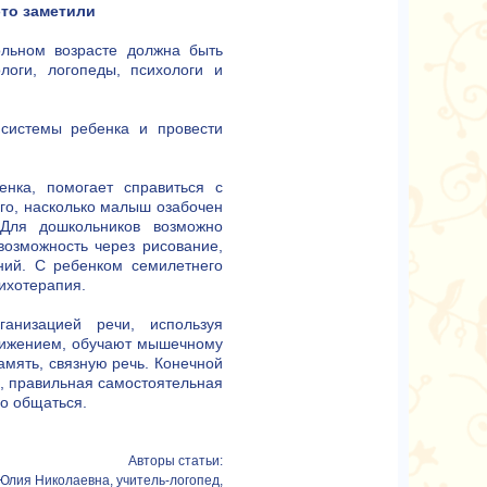
это заметили
льном возрасте должна быть
логи, логопеды, психологи и
 системы ребенка и провести
енка, помогает справиться с
ого, насколько малыш озабочен
 Для дошкольников возможно
 возможность через рисование,
ний. С ребенком семилетнего
ихотерапия.
ганизацией речи, используя
вижением, обучают мышечному
амять, связную речь. Конечной
о, правильная самостоятельная
но общаться.
Авторы статьи:
Юлия Николаевна, учитель-логопед,