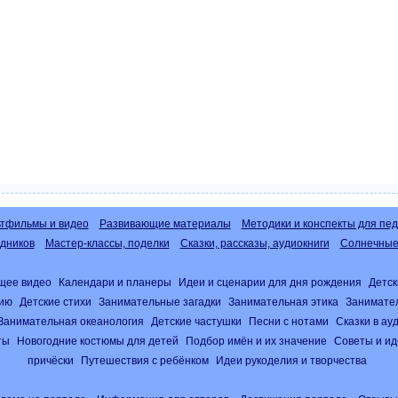
тфильмы и видео
Развивающие материалы
Методики и конспекты для пед
дников
Мастер-классы, поделки
Сказки, рассказы, аудиокниги
Солнечные 
щее видео
Календари и планеры
Идеи и сценарии для дня рождения
Детск
нию
Детские стихи
Занимательные загадки
Занимательная этика
Занимате
Занимательная океанология
Детские частушки
Песни с нотами
Сказки в а
ты
Новогодние костюмы для детей
Подбор имён и их значение
Советы и ид
причёски
Путешествия с ребёнком
Идеи рукоделия и творчества