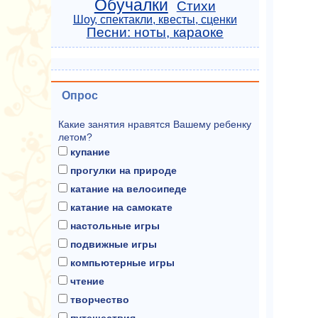
Обучалки
Стихи
Шоу, спектакли, квесты, сценки
Песни: ноты, караоке
Опрос
Какие занятия нравятся Вашему ребенку
летом?
купание
прогулки на природе
катание на велосипеде
катание на самокате
настольные игры
подвижные игры
компьютерные игры
чтение
творчество
путешествия