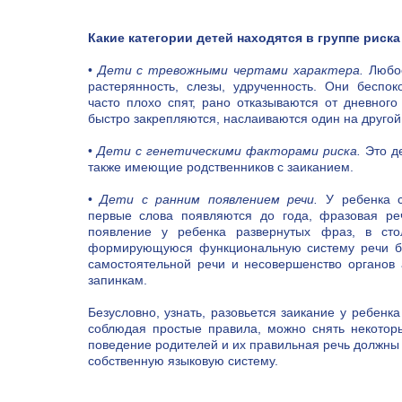
Какие категории детей находятся в группе риска
•
Дети с тревожными чертами характера.
Любое
растерянность, слезы, удрученность. Они беспок
часто плохо спят, рано отказываются от дневного
быстро закрепляются, наслаиваются один на другой
•
Дети с генетическими факторами риска.
Это де
также имеющие родственников с заиканием.
•
Дети с ранним появлением речи.
У ребенка с
первые слова появляются до года, фразовая ре
появление у ребенка развернутых фраз, в сто
формирующуюся функциональную систему речи б
самостоятельной речи и несовершенство органов 
запинкам.
Безусловно, узнать, разовьется заикание у ребенка
соблюдая простые правила, можно снять некотор
поведение родителей и их правильная речь должны
собственную языковую систему.