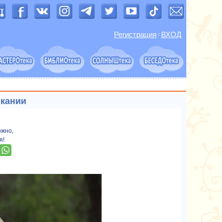
Регистрация
ВХОД
/
икании
ожно,
я!