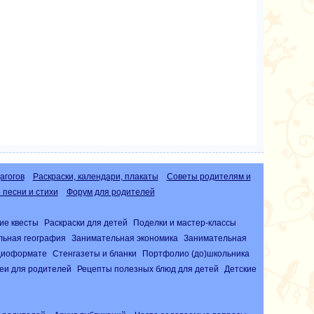
агогов
Раскраски, календари, плакаты
Советы родителям и
песни и стихи
Форум для родителей
ие квесты
Раскраски для детей
Поделки и мастер-классы
льная география
Занимательная экономика
Занимательная
удиоформате
Стенгазеты и бланки
Портфолио (до)школьника
еи для родителей
Рецепты полезных блюд для детей
Детские