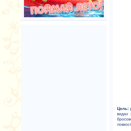
Цель:
р
видах 
бросов
ловкост