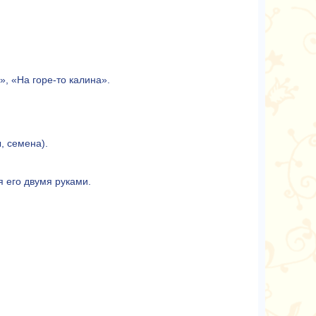
, «На горе-то калина».
, семена).
я его двумя руками.