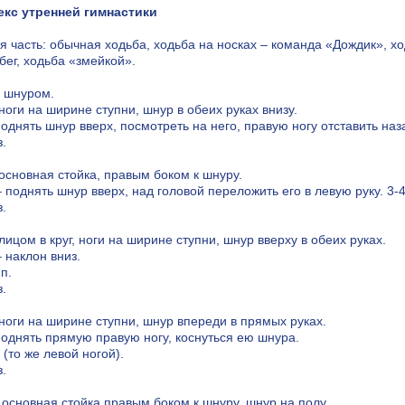
кс утренней гимнастики
я часть: обычная ходьба, ходьба на носках – команда «Дождик», х
бег, ходьба «змейкой».
 шнуром.
 ноги на ширине ступни, шнур в обеих руках внизу.
поднять шнур вверх, посмотреть на него, правую ногу отставить назад
з.
 основная стойка, правым боком к шнуру.
– поднять шнур вверх, над головой переложить его в левую руку. 3-4
з.
 лицом в круг, ноги на ширине ступни, шнур вверху в обеих руках.
– наклон вниз.
.п.
з.
. ноги на ширине ступни, шнур впереди в прямых руках.
 поднять прямую правую ногу, коснуться ею шнура.
. (то же левой ногой).
з.
: основная стойка правым боком к шнуру, шнур на полу.