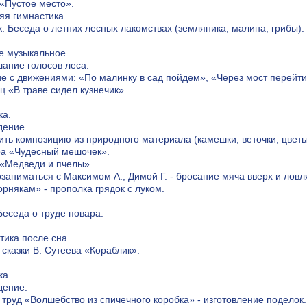
 «Пустое место».
яя гимнастика.
к. Беседа о летних лесных лакомствах (земляника, малина, грибы).
е музыкальное.
шание голосов леса.
ие с движениями: «По малинку в сад пойдем», «Через мост перейти»
ц «В траве сидел кузнечик».
ка.
ение.
ить композицию из природного материала (камешки, веточки, цветы
ра «Чудесный мешочек».
 «Медведи и пчелы».
озаниматься с Максимом А., Димой Г. - бросание мяча вверх и ловл
орнякам» - прополка грядок с луком.
Беседа о труде повара.
тика после сна.
 сказки В. Сутеева «Кораблик».
ка.
ение.
 труд «Волшебство из спичечного коробка» - изготовление поделок.