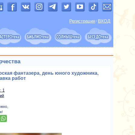
Регистрация
ВХОД
/
рчества
рская фантазера, день юного художника,
авка работ
: 1
ий
ожно,
я!