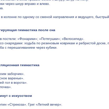
жки через шнур вправо и влево.
за.
 в колонне по одному со сменой направления и ведущего, быстрый 
гирующая гимнастика после сна
. в постели: «Фонарики»; «Потягушки»; «Велосипед».
. со снарядами: ходьба по резиновым коврикам и ребристой доске, 
ьба с перешагиванием через кубики.
ляционная гимнастика
роим заборчик».
усное варенье».
ей гол в ворота».
лочка».
инут с искусством
епин «Стрекоза». Григ «Летний вечер».