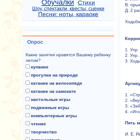
Обучалки
Стихи
В: пры
Шоу, спектакли, квесты, сценки
Д: 2 ра
Песни: ноты, караоке
Ходьба
Корри
Опрос
1. Упр
Какие занятия нравятся Вашему ребенку
2. Упр
летом?
3. Ход
купание
прогулки на природе
катание на велосипеде
Артику
катание на самокате
1. «Ст
настольные игры
2. «Вк
3. «Заб
подвижные игры
4. «Иго
компьютерные игры
Пять м
чтение
творчество
И. Е. Р
путешествия