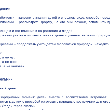
дения
бабочками – закрепить знания детей о внешнем виде, способе перед
облаками – рассмотреть форму, на что они похожи, вспомнить п
солнцем и его влиянием на растения и людей.
утренней росой – уточнить знания детей о данном явлении природы.
березами – продолжать учить детей любоваться природой, находит
:
 а не луг,
 а не снег,
, а не человек.
ельник
ный день
Сюрпризный момент: детей вместе с воспитателем встречает 
ется к детям с просьбой изготовить нарядные костюмчики для его 
«Угадай героя сказки».