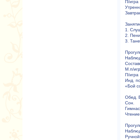
П/игра
Утренн
Завтра
Заняти
1. Слу
2. Пен
3. Тане
Прогул
Наблюд
Состав
М.п/иг
П/игра
Инд. п
«Бой с
Обед. 
Сон.
Гимнас
Чтение
Прогул
Наблюд
Ручной