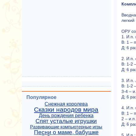
Компле
Вводна
легкий 
ОРУ со
1. И.п.
В: 1 – 
Д: 6 ра
2. И.п.
В: 1-2 
Д: 6 ра
3. И.п.
В: 1-2 
3-4 – и
Д: 6 ра
Популярное
Снежная королева
4. И.п
Сказки народов мира
В: 1 –
День рождения ребенка
2 – и.п
Спят усталые игрушки
Д: 6 ра
Развивающие компьютерные игры
Песни о маме, бабушке
5. И.п.