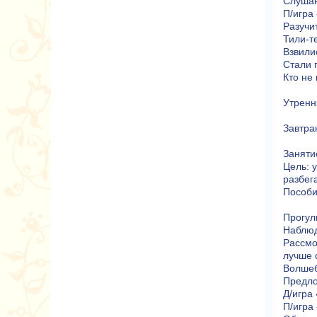
Слушан
П/игра
Разучит
Тили-те
Взвилис
Стали п
Кто не 
Утренн
Завтра
Заняти
Цель: 
разбега
Пособия
Прогул
Наблюд
Рассмо
лучше 
Волшеб
Предло
Д/игра 
П/игра