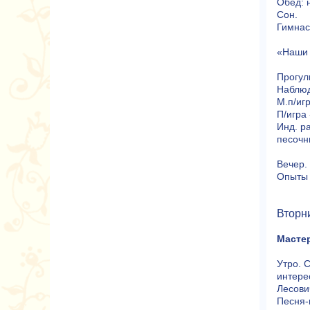
Обед: 
Сон.
Гимнас
«Наши 
Прогул
Наблюд
М.п/иг
П/игра
Инд. р
песочн
Вечер.
Опыты 
Вторн
Мастер
Утро. 
интере
Лесови
Песня-