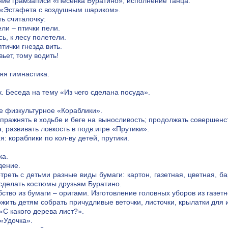
ие грамзаписи «Песенка Буратино», исполнение танца.
 «Эстафета с воздушным шариком».
ь считалочку:
ли – птички пели.
ь, к лесу полетели.
тички гнезда вить.
вьет, тому водить!
яя гимнастика.
к. Беседа на тему «Из чего сделана посуда».
е физкультурное «Кораблики».
упражнять в ходьбе и беге на выносливость; продолжать совершенс
; развивать ловкость в подв.игре «Прутики».
: кораблики по кол-ву детей, прутики.
ка.
ение.
треть с детьми разные виды бумаги: картон, газетная, цветная, ба
сделать костюмы друзьям Буратино.
ство из бумаги – оригами. Изготовление головных уборов из газетн
жить детям собрать причудливые веточки, листочки, крылатки для 
«С какого дерева лист?».
 «Удочка».