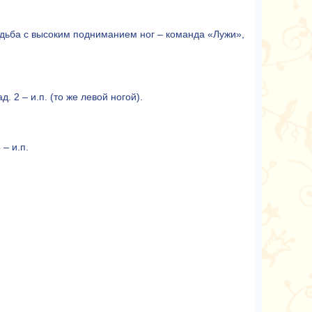
одьба с высоким подниманием ног – команда «Лужи»,
. 2 – и.п. (то же левой ногой).
 – и.п.