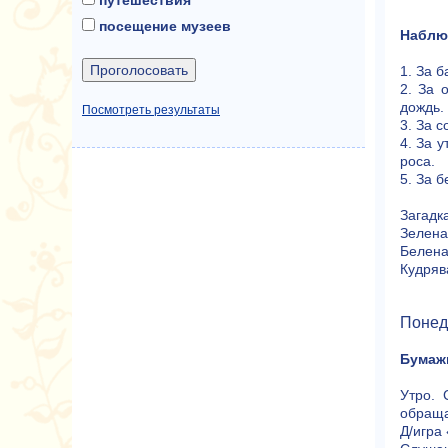
посещение музеев
Наблю
1. За 
2. За 
дождь.
Посмотреть результаты
3. За 
4. За 
роса.
5. За 
Загадка
Зелена,
Белена,
Кудрява
Понед
Бумаж
Утро. 
обраща
Д/игра 