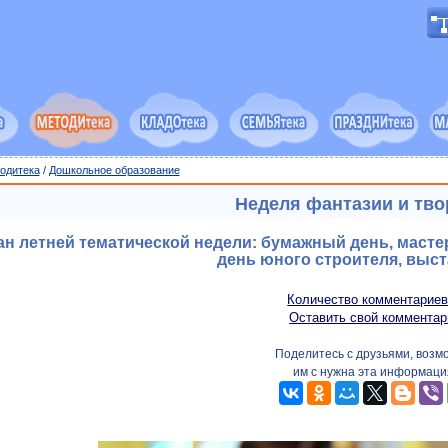
одитека
/
Дошкольное образование
Неделя фантазии и тво
ан летней тематической недели: бумажный день, масте
день юного строителя, выст
Количество комментариев
Оставить свой комментар
Поделитесь с друзьями, возм
им с нужна эта информаци