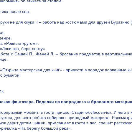
напомнить об этикете за столом.
тика после сна.
руки не для скуки»! – работа над костюмами для друзей Буратино 
ка.
ение.
ра «Ровным кругом».
 «Ловишка, бери ленту».
абота с Сашей П., Женей Л. – бросание предметов в вертикальну
ице.
 «Открыта мастерская для книг» - привести в порядок порванные кн
с бумагой.
ик
ская фантазера. Поделки из природного и бросового матери
Сюрпризный момент: в гости пришел Старичок-Лесовичок. У него в
суется, для чего ребята собирают природный материал. Рассматр
чок дарит детям шишки, приглашает в гости в лес, спешит рассказа
кричалка «На берегу большой реки».