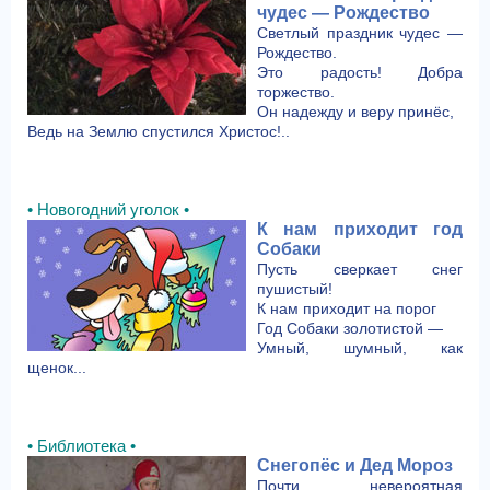
чудес — Рождество
Светлый праздник чудес —
Рождество.
Это радость! Добра
торжество.
Он надежду и веру принёс,
Ведь на Землю спустился Христос!..
• Новогодний уголок •
К нам приходит год
Собаки
Пусть сверкает снег
пушистый!
К нам приходит на порог
Год Собаки золотистой —
Умный, шумный, как
щенок...
• Библиотека •
Снегопёс и Дед Мороз
Почти невероятная