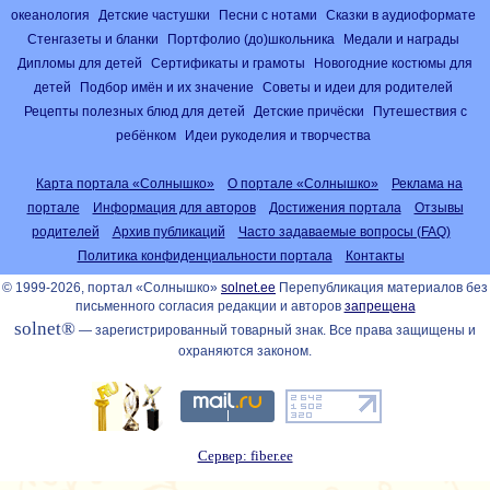
океанология
Детские частушки
Песни с нотами
Сказки в аудиоформате
Стенгазеты и бланки
Портфолио (до)школьника
Медали и награды
Дипломы для детей
Сертификаты и грамоты
Новогодние костюмы для
детей
Подбор имён и их значение
Советы и идеи для родителей
Рецепты полезных блюд для детей
Детские причёски
Путешествия с
ребёнком
Идеи рукоделия и творчества
Карта портала «Солнышко»
О портале «Солнышко»
Реклама на
портале
Информация для авторов
Достижения портала
Отзывы
родителей
Архив публикаций
Часто задаваемые вопросы (FAQ)
Политика конфиденциальности портала
Контакты
© 1999-2026, портал «Солнышко»
solnet.ee
Перепубликация материалов без
письменного согласия редакции и авторов
запрещена
solnet®
— зарегистрированный товарный знак. Все права защищены и
охраняются законом.
Сервер: fiber.ee