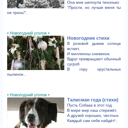
Она мне шепнула тихонько:
"Прости, но лучше меня ты
не тронь!"..
• Новогодний уголок •
Новогодние стихи
В розовой дымке солнце
встает,
И миллионы снежинок
Вдруг превращают обычный
сугроб
В гору хрустальных
пылинок...
• Новогодний уголок •
Талисман года (стихи)
Пусть Собака в этот год
В мире мир наш стережёт,
А друзей хороших, честных
Каждый сам себе найдёт!..