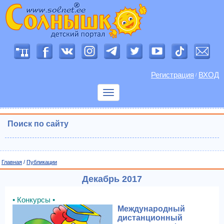
Регистрация
ВХОД
/
Показать
меню
Поиск по сайту
Главная
/
Публикации
Декабрь 2017
• Конкурсы •
Международный
дистанционный