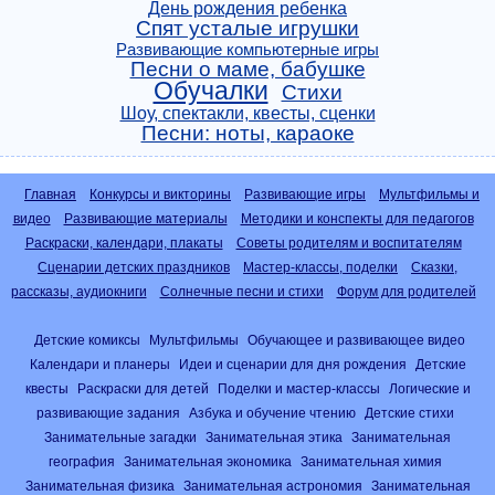
День рождения ребенка
Спят усталые игрушки
Развивающие компьютерные игры
Песни о маме, бабушке
Обучалки
Стихи
Шоу, спектакли, квесты, сценки
Песни: ноты, караоке
Главная
Конкурсы и викторины
Развивающие игры
Мультфильмы и
видео
Развивающие материалы
Методики и конспекты для педагогов
Раскраски, календари, плакаты
Советы родителям и воспитателям
Сценарии детских праздников
Мастер-классы, поделки
Сказки,
рассказы, аудиокниги
Солнечные песни и стихи
Форум для родителей
Детские комиксы
Мультфильмы
Обучающее и развивающее видео
Календари и планеры
Идеи и сценарии для дня рождения
Детские
квесты
Раскраски для детей
Поделки и мастер-классы
Логические и
развивающие задания
Азбука и обучение чтению
Детские стихи
Занимательные загадки
Занимательная этика
Занимательная
география
Занимательная экономика
Занимательная химия
Занимательная физика
Занимательная астрономия
Занимательная