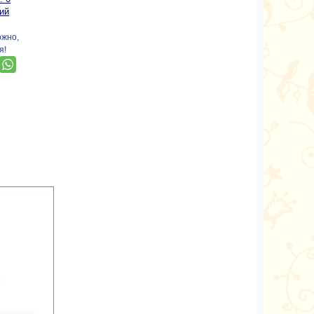
ий
ожно,
я!