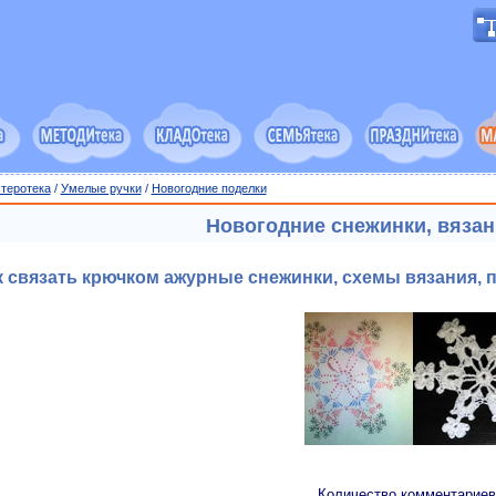
теротека
/
Умелые ручки
/
Новогодние поделки
Новогодние снежинки, вяза
к связать крючком ажурные снежинки, схемы вязания,
Количество комментариев