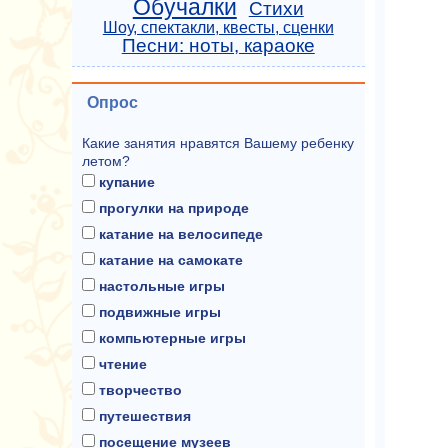
Обучалки
Стихи
Шоу, спектакли, квесты, сценки
Песни: ноты, караоке
Опрос
Какие занятия нравятся Вашему ребенку
летом?
купание
прогулки на природе
катание на велосипеде
катание на самокате
настольные игры
подвижные игры
компьютерные игры
чтение
творчество
путешествия
посещение музеев