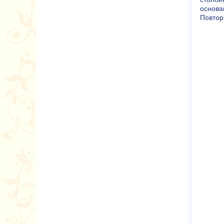
основа
Повтори