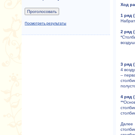
Ход р
1 ряд 
Набрат
Посмотреть результаты
2 ряд 
*Столб
воздуш
3 ряд 
4 возд
– перв
столби
полуст
4 ряд 
**Осно
столби
столби
Далее 
столби
столби