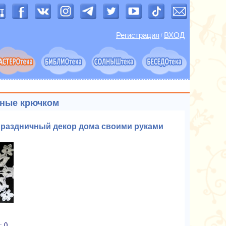
Регистрация
ВХОД
/
нные крючком
 праздничный декор дома своими руками
: 0