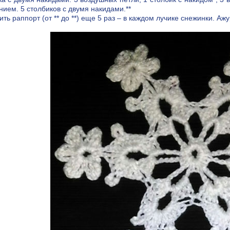
нием. 5 столбиков с двумя накидами.**
ть раппорт (от ** до **) еще 5 раз – в каждом лучике снежинки. Аж