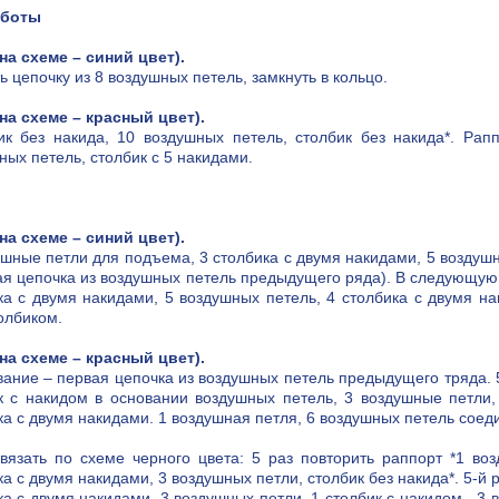
аботы
(на схеме – синий цвет).
ь цепочку из 8 воздушных петель, замкнуть в кольцо.
(на схеме – красный цвет).
ик без накида, 10 воздушных петель, столбик без накида*. Рап
ных петель, столбик с 5 накидами.
(на схеме – синий цвет).
ушные петли для подъема, 3 столбика с двумя накидами, 5 воздушн
ая цепочка из воздушных петель предыдущего ряда). В следующую
ка с двумя накидами, 5 воздушных петель, 4 столбика с двумя н
олбиком.
(на схеме – красный цвет).
вание – первая цепочка из воздушных петель предыдущего тряда. 5
к с накидом в основании воздушных петель, 3 воздушные петли,
ка с двумя накидами. 1 воздушная петля, 6 воздушных петель соед
вязать по схеме черного цвета: 5 раз повторить раппорт *1 во
ка с двумя накидами, 3 воздушных петли, столбик без накида*. 5-й
ка с двумя накидами. 3 воздушных петли, 1 столбик с накидом , 3