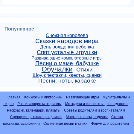
Популярное
Снежная королева
Сказки народов мира
День рождения ребенка
Спят усталые игрушки
Развивающие компьютерные игры
Песни о маме, бабушке
Обучалки
Стихи
Шоу, спектакли, квесты, сценки
Песни: ноты, караоке
Главная
Конкурсы и викторины
Развивающие игры
Мультфильмы и
видео
Развивающие материалы
Методики и конспекты для педагогов
Раскраски, календари, плакаты
Советы родителям и воспитателям
Сценарии детских праздников
Мастер-классы, поделки
Сказки,
рассказы, аудиокниги
Солнечные песни и стихи
Форум для родителей