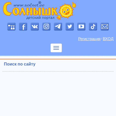
Регистрация
ВХОД
/
Показать
меню
Поиск по сайту