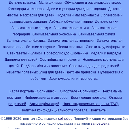
Детские комиксы
Мультфильмы
Обучающее и развивающее видео
Календари и планеры
Идеи и сценарии для дня рождения
Детские
квесты
Раскраски для детей
Поделки и мастер-классы
Логические и
развивающие задания
Азбука и обучение чтению
Детские стихи
Занимательные загадки
Занимательная этика
Занимательная
география
Занимательная экономика
Занимательная химия
Занимательная физика
Занимательная астрономия
Занимательная
океанология
Детские частушки
Песни с нотами
Сказки в аудиоформате
Стенгазеты и бланки
Портфолио (до)школьника
Медали и награды
Дипломы для детей
Сертификаты и грамоты
Новогодние костюмы для
детей
Подбор имён и их значение
Советы и идеи для родителей
Рецепты полезных блюд для детей
Детские причёски
Путешествия с
ребёнком
Идеи рукоделия и творчества
Карта портала «Солнышко»
О портале «Солнышко»
Реклама на
портале
Информация для авторов
Достижения портала
Отзывы
родителей
Архив публикаций
Часто задаваемые вопросы (FAQ)
Политика конфиденциальности портала
Контакты
© 1999-2026, портал «Солнышко»
solnet.ee
Перепубликация материалов без
письменного согласия редакции и авторов
запрещена