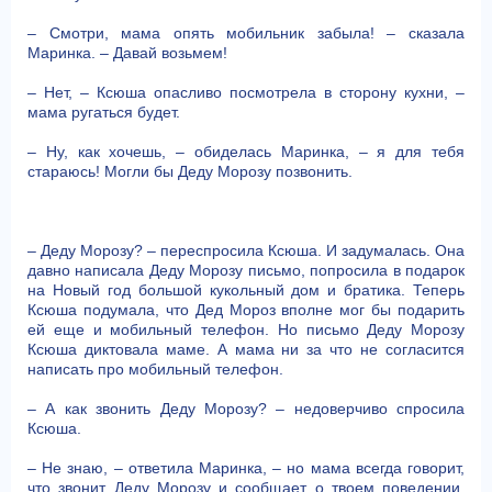
– Смотри, мама опять мобильник забыла! – сказала
Маринка. – Давай возьмем!
– Нет, – Ксюша опасливо посмотрела в сторону кухни, –
мама ругаться будет.
– Ну, как хочешь, – обиделась Маринка, – я для тебя
стараюсь! Могли бы Деду Морозу позвонить.
– Деду Морозу? – переспросила Ксюша. И задумалась. Она
давно написала Деду Морозу письмо, попросила в подарок
на Новый год большой кукольный дом и братика. Теперь
Ксюша подумала, что Дед Мороз вполне мог бы подарить
ей еще и мобильный телефон. Но письмо Деду Морозу
Ксюша диктовала маме. А мама ни за что не согласится
написать про мобильный телефон.
– А как звонить Деду Морозу? – недоверчиво спросила
Ксюша.
– Не знаю, – ответила Маринка, – но мама всегда говорит,
что звонит Деду Морозу и сообщает о твоем поведении.