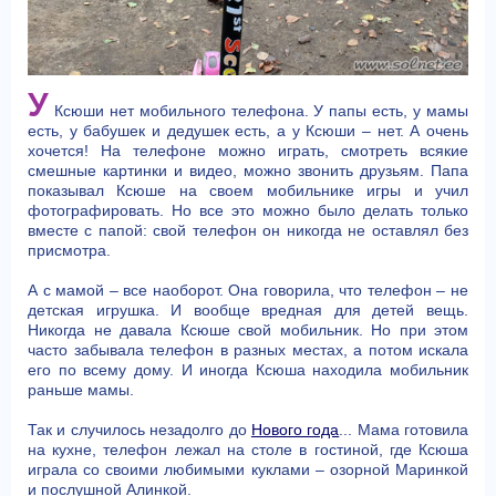
У
Ксюши нет мобильного телефона. У папы есть, у мамы
есть, у бабушек и дедушек есть, а у Ксюши – нет. А очень
хочется! На телефоне можно играть, смотреть всякие
смешные картинки и видео, можно звонить друзьям. Папа
показывал Ксюше на своем мобильнике игры и учил
фотографировать. Но все это можно было делать только
вместе с папой: свой телефон он никогда не оставлял без
присмотра.
А с мамой – все наоборот. Она говорила, что телефон – не
детская игрушка. И вообще вредная для детей вещь.
Никогда не давала Ксюше свой мобильник. Но при этом
часто забывала телефон в разных местах, а потом искала
его по всему дому. И иногда Ксюша находила мобильник
раньше мамы.
Так и случилось незадолго до
Нового года
... Мама готовила
на кухне, телефон лежал на столе в гостиной, где Ксюша
играла со своими любимыми куклами – озорной Маринкой
и послушной Алинкой.