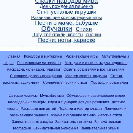
Сказки народов мира
День рождения ребенка
Спят усталые игрушки
Развивающие компьютерные игры
Песни о маме, бабушке
Обучалки
Стихи
Шоу, спектакли, квесты, сценки
Песни: ноты, караоке
Главная
Конкурсы и викторины
Развивающие игры
Мультфильмы и
видео
Развивающие материалы
Методики и конспекты для педагогов
Раскраски, календари, плакаты
Советы родителям и воспитателям
Сценарии детских праздников
Мастер-классы, поделки
Сказки,
рассказы, аудиокниги
Солнечные песни и стихи
Форум для родителей
Детские комиксы
Мультфильмы
Обучающее и развивающее видео
Календари и планеры
Идеи и сценарии для дня рождения
Детские
квесты
Раскраски для детей
Поделки и мастер-классы
Логические и
развивающие задания
Азбука и обучение чтению
Детские стихи
Занимательные загадки
Занимательная этика
Занимательная
география
Занимательная экономика
Занимательная химия