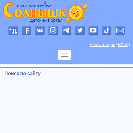
Регистрация
ВХОД
/
Показать
меню
Поиск по сайту