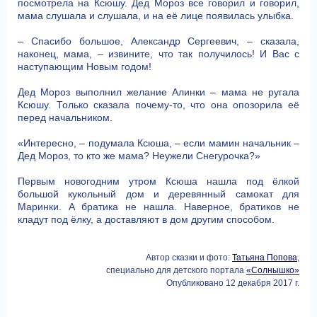
посмотрела на Ксюшу. Дед Мороз все говорил и говорил,
мама слушала и слушала, и на её лице появилась улыбка.
– Спасибо большое, Александр Сергеевич, – сказала,
наконец, мама, – извините, что так получилось! И Вас с
наступающим Новым годом!
Дед Мороз выполнил желание Алинки – мама не ругала
Ксюшу. Только сказала почему-то, что она опозорила её
перед начальником.
«Интересно, – подумала Ксюша, – если мамин начальник –
Дед Мороз, то кто же мама? Неужели Снегурочка?»
Первым новогодним утром Ксюша нашла под ёлкой
большой кукольный дом и деревянный самокат для
Маринки. А братика не нашла. Наверное, братиков не
кладут под ёлку, а доставляют в дом другим способом.
Автор сказки и фото:
Татьяна Попова
,
специально для детского портала
«Солнышко»
Опубликовано 12 декабря 2017 г.