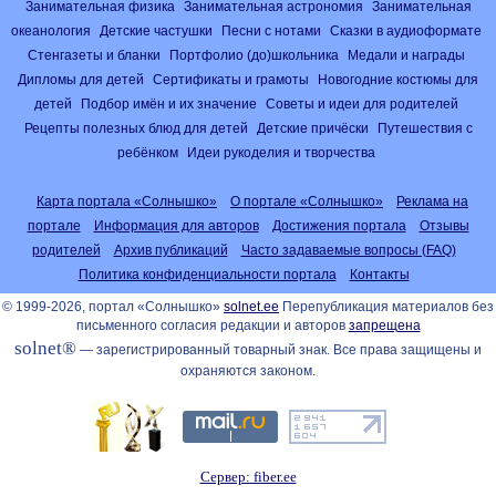
Занимательная физика
Занимательная астрономия
Занимательная
океанология
Детские частушки
Песни с нотами
Сказки в аудиоформате
Стенгазеты и бланки
Портфолио (до)школьника
Медали и награды
Дипломы для детей
Сертификаты и грамоты
Новогодние костюмы для
детей
Подбор имён и их значение
Советы и идеи для родителей
Рецепты полезных блюд для детей
Детские причёски
Путешествия с
ребёнком
Идеи рукоделия и творчества
Карта портала «Солнышко»
О портале «Солнышко»
Реклама на
портале
Информация для авторов
Достижения портала
Отзывы
родителей
Архив публикаций
Часто задаваемые вопросы (FAQ)
Политика конфиденциальности портала
Контакты
© 1999-2026, портал «Солнышко»
solnet.ee
Перепубликация материалов без
письменного согласия редакции и авторов
запрещена
solnet®
— зарегистрированный товарный знак. Все права защищены и
охраняются законом.
Сервер: fiber.ee