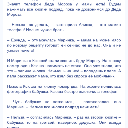
Значит, телефон Деда Мороза у мамы есть! Будем
нажимать все кнопки подряд, пока не дозвонимся до Деда
Мороза.
– Нельзя так делать, – заговорила Алинка, – это мамин
телефон! Нельзя чужое брать!
– Ерунда, – отмахнулась Маринка, – мама на кухне мясо
по новому рецепту готовит, ей сейчас не до нас. Она и не
узнает ничего!
И Маринка с Ксюшей стали звонить Деду Морозу. На кнопку
номер один Ксюша нажимать не стала. Она уже знала, что
это – папина кнопка. Нажмешь на неё – попадешь к папе. А
папа расскажет маме, кто взял без спроса её мобильник.
Нажала Ксюша на кнопку номер два. На экране появилась
фотография бабушки. Ксюша быстро выключила телефон.
– Чуть бабушке не позвонили, – пожаловалась она
Маринке. – Нельзя все кнопки подряд нажимать!
– Нельзя, – согласилась Маринка, – раз на второй кнопке –
бабушка, то на третьей, наверное, дедушка. Они всегда
рядом.