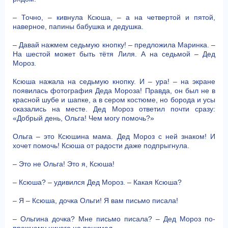
– Точно, – кивнула Ксюша, – а на четвертой и пятой,
наверное, папины бабушка и дедушка.
– Давай нажмем седьмую кнопку! – предложила Маринка. –
На шестой может быть тётя Лиля. А на седьмой – Дед
Мороз.
Ксюша нажала на седьмую кнопку. И – ура! – на экране
появилась фотография Деда Мороза! Правда, он был не в
красной шубе и шапке, а в сером костюме, но борода и усы
оказались на месте. Дед Мороз ответил почти сразу:
«Добрый день, Ольга! Чем могу помочь?»
Ольга – это Ксюшина мама. Дед Мороз с ней знаком! И
хочет помочь! Ксюша от радости даже подпрыгнула.
– Это не Ольга! Это я, Ксюша!
– Ксюша? – удивился Дед Мороз. – Какая Ксюша?
– Я – Ксюша, дочка Ольги! Я вам письмо писала!
– Ольгина дочка? Мне письмо писала? – Дед Мороз по-
прежнему ничего не понимал.