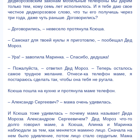
дедморозовским законам мобильные телефоны мы дарим
только тем, кому семь лет исполнилось. И я тебе даю свое
честное дедморозовое слово, что ты его получишь через
три года, даже чуть раньше. Договорились?
– Договорились, – невесело протянула Ксюша.
– Самокат для твоей куклы я приготовлю, – пообещал Дед
Мороз.
– Ура! – завопила Маринка. – Спасибо, дедушка!
– Пожалуйста, – ответил Дед Мороз. – Теперь осталось
самое трудное желание. Отнеси-ка телефон маме, я
постараюсь сделать так, чтобы она тебя не ругала.
Ксюша пошла на кухню и протянула маме телефон.
– Александр Сергеевич? – мама очень удивилась.
И Ксюша тоже удивилась – почему мама называет Деда
Мороза Александром Сергеевичем? Дед Мороз что-то
долго говорил маме, а Ксюша, Алинка и Маринка
наблюдали за тем, как меняется мамино лицо. Сначала на
нем было удивление, потом лицо стало сердитым. Мама