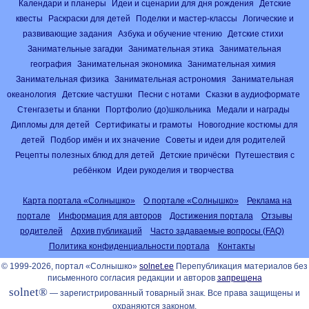
Календари и планеры
Идеи и сценарии для дня рождения
Детские
квесты
Раскраски для детей
Поделки и мастер-классы
Логические и
развивающие задания
Азбука и обучение чтению
Детские стихи
Занимательные загадки
Занимательная этика
Занимательная
география
Занимательная экономика
Занимательная химия
Занимательная физика
Занимательная астрономия
Занимательная
океанология
Детские частушки
Песни с нотами
Сказки в аудиоформате
Стенгазеты и бланки
Портфолио (до)школьника
Медали и награды
Дипломы для детей
Сертификаты и грамоты
Новогодние костюмы для
детей
Подбор имён и их значение
Советы и идеи для родителей
Рецепты полезных блюд для детей
Детские причёски
Путешествия с
ребёнком
Идеи рукоделия и творчества
Карта портала «Солнышко»
О портале «Солнышко»
Реклама на
портале
Информация для авторов
Достижения портала
Отзывы
родителей
Архив публикаций
Часто задаваемые вопросы (FAQ)
Политика конфиденциальности портала
Контакты
© 1999-2026, портал «Солнышко»
solnet.ee
Перепубликация материалов без
письменного согласия редакции и авторов
запрещена
solnet®
— зарегистрированный товарный знак. Все права защищены и
охраняются законом.