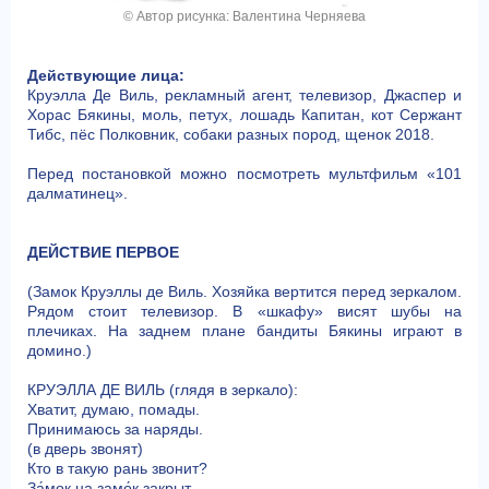
© Автор рисунка: Валентина Черняева
Действующие лица:
Круэлла Де Виль, рекламный агент, телевизор, Джаспер и
Хорас Бякины, моль, петух, лошадь Капитан, кот Сержант
Тибс, пёс Полковник, собаки разных пород, щенок 2018.
Перед постановкой можно посмотреть мультфильм «101
далматинец».
ДЕЙСТВИЕ ПЕРВОЕ
(Замок Круэллы де Виль. Хозяйка вертится перед зеркалом.
Рядом стоит телевизор. В «шкафу» висят шубы на
плечиках. На заднем плане бандиты Бякины играют в
домино.)
КРУЭЛЛА ДЕ ВИЛЬ (глядя в зеркало):
Хватит, думаю, помады.
Принимаюсь за наряды.
(в дверь звонят)
Кто в такую рань звонит?
За́мок на замо́к закрыт.