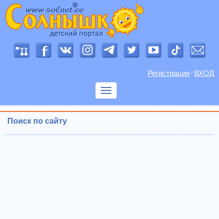
Регистрация
ВХОД
/
Показать
меню
Поиск по сайту