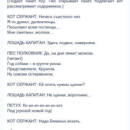
(Подаёт пакет псу. Пёс открывает пакет, подбегает кот
рассматривает содержимое.)
КОТ СЕРЖАНТ: Ничего съестного нет.
Я-то думал, далматинцы,
Посылают всем гостинцы...
Мне сметаны, молока...
ЛОШАДЬ КАПИТАН: Здесь подвох, наверняка.
ПЁС ПОЛКОВНИК: Да, на дне лежит записка.
(читает)
Год собаки – в группе риска.
Представляете, Круэлла
Ну совсем остервенела.
КОТ СЕРЖАНТ: Ей опять нужны щенки?
ЛОШАДЬ КАПИТАН: Не щенки, воротники...
ПЕТУХ: Ко-ко-ко-ко-ко-ко-кот,
Под угрозой новый год!
КОТ СЕРЖАНТ: Надо Бякиных искать.