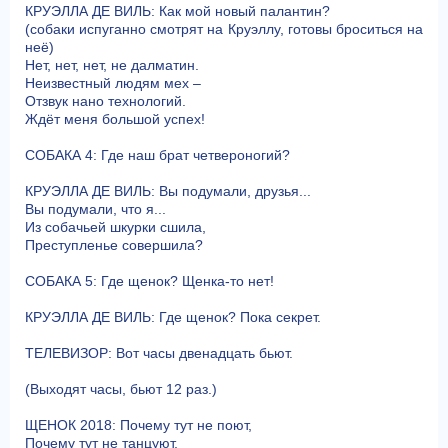
КРУЭЛЛА ДЕ ВИЛЬ: Как мой новый палантин?
(собаки испуганно смотрят на Круэллу, готовы броситься на
неё)
Нет, нет, нет, не далматин.
Неизвестный людям мех –
Отзвук нано технологий.
Ждёт меня большой успех!
СОБАКА 4: Где наш брат четвероногий?
КРУЭЛЛА ДЕ ВИЛЬ: Вы подумали, друзья...
Вы подумали, что я...
Из собачьей шкурки сшила,
Преступленье совершила?
СОБАКА 5: Где щенок? Щенка-то нет!
КРУЭЛЛА ДЕ ВИЛЬ: Где щенок? Пока секрет.
ТЕЛЕВИЗОР: Вот часы двенадцать бьют.
(Выходят часы, бьют 12 раз.)
ЩЕНОК 2018: Почему тут не поют,
Почему тут не танцуют,