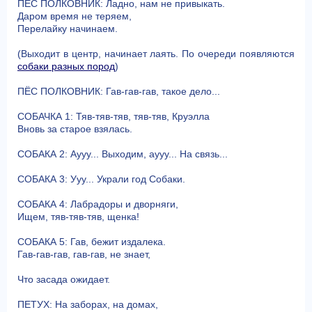
ПЁС ПОЛКОВНИК: Ладно, нам не привыкать.
Даром время не теряем,
Перелайку начинаем.
(Выходит в центр, начинает лаять. По очереди появляются
собаки разных пород
)
ПЁС ПОЛКОВНИК: Гав-гав-гав, такое дело...
СОБАЧКА 1: Тяв-тяв-тяв, тяв-тяв, Круэлла
Вновь за старое взялась.
СОБАКА 2: Аууу... Выходим, аууу... На связь...
СОБАКА 3: Ууу... Украли год Собаки.
СОБАКА 4: Лабрадоры и дворняги,
Ищем, тяв-тяв-тяв, щенка!
СОБАКА 5: Гав, бежит издалека.
Гав-гав-гав, гав-гав, не знает,
Что засада ожидает.
ПЕТУХ: На заборах, на домах,