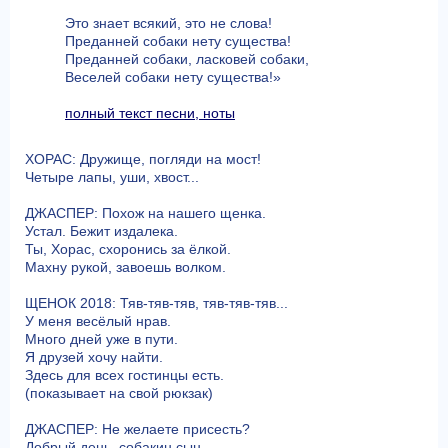
Это знает всякий, это не слова!
Преданней собаки нету существа!
Преданней собаки, ласковей собаки,
Веселей собаки нету существа!»
полный текст песни, ноты
ХОРАС: Дружище, погляди на мост!
Четыре лапы, уши, хвост...
ДЖАСПЕР: Похож на нашего щенка.
Устал. Бежит издалека.
Ты, Хорас, схоронись за ёлкой.
Махну рукой, завоешь волком.
ЩЕНОК 2018: Тяв-тяв-тяв, тяв-тяв-тяв...
У меня весёлый нрав.
Много дней уже в пути.
Я друзей хочу найти.
Здесь для всех гостинцы есть.
(показывает на свой рюкзак)
ДЖАСПЕР: Не желаете присесть?
Добрый день, собакин сын.