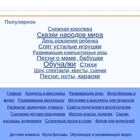
Популярное
Снежная королева
Сказки народов мира
День рождения ребенка
Спят усталые игрушки
Развивающие компьютерные игры
Песни о маме, бабушке
Обучалки
Стихи
Шоу, спектакли, квесты, сценки
Песни: ноты, караоке
Главная
Конкурсы и викторины
Развивающие игры
Мультфильмы и
видео
Развивающие материалы
Методики и конспекты для педагогов
Раскраски, календари, плакаты
Советы родителям и воспитателям
Сценарии детских праздников
Мастер-классы, поделки
Сказки,
рассказы, аудиокниги
Солнечные песни и стихи
Форум для родителей
Детские комиксы
Мультфильмы
Обучающее и развивающее видео