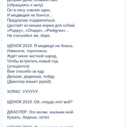
(обращаясь к залу)
Он в лесу совсем один,
И медведей не боится...
Предлагаю подкрепиться.
(достаёт из мешка корма для собак)
«Puppy», «Chappi», «Pedigree»...
Не стесняйся же, бери.
ЩЕНОК 2018: Я медведя не боюсь.
Извините, тороплюсь.
Ждёт меня честной народ,
Чтобы встретить новый год.
(угощается)
Вам спасибо за еду.
Дальше, дяденька, пойду.
(Джаспер машет рукой)
ХОРАС: УУУУУУ...
ЩЕНОК 2018: Ой, откуда этот вой?
ДЖАСПЕР: Это волки, мальчик мой.
Кушать, бедные, хотят.