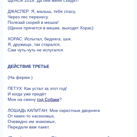
ЩЕНОК 2018: Да они меня съедят!
ДЖАСПЕР: Я, малыш, тебя спасу,
Через лес перенесу.
Полезай скорей в мешок!
(Щенок прячется в мешке, выходит Хорас)
ХОРАС: Испытал, бедняга, шок.
Я, дружище, так старался,
Сам чуть-чуть не испугался.
ДЕЙСТВИЕ ТРЕТЬЕ
(На ферме.)
ПЕТУХ: Как устал за этот год!
И когда уже придёт
Мне на смену
год Собаки
?
ЛОШАДЬ КАПИТАН: Мне окрестные дворняги
От каких-то насекомых,
Очевидно им знакомых,
Передали вам пакет.