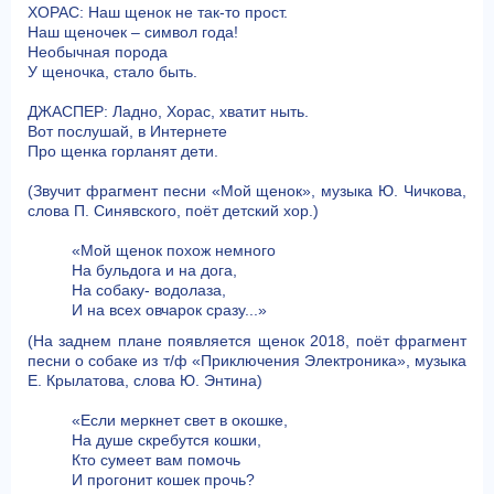
ХОРАС: Наш щенок не так-то прост.
Наш щеночек – символ года!
Необычная порода
У щеночка, стало быть.
ДЖАСПЕР: Ладно, Хорас, хватит ныть.
Вот послушай, в Интернете
Про щенка горланят дети.
(Звучит фрагмент песни «Мой щенок», музыка Ю. Чичкова,
слова П. Синявского, поёт детский хор.)
«Мой щенок похож немного
На бульдога и на дога,
На собаку- водолаза,
И на всех овчарок сразу...»
(На заднем плане появляется щенок 2018, поёт фрагмент
песни о собаке из т/ф «Приключения Электроника», музыка
Е. Крылатова, слова Ю. Энтина)
«Если меркнет свет в окошке,
На душе скребутся кошки,
Кто сумеет вам помочь
И прогонит кошек прочь?