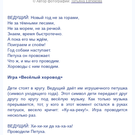
© Автор фотографии:
Татьяна Евтюкова
ВЕДУЩИЙ: Новый год не за горами,
Не за тёмными лесами,
Не за морем, не за речкой.
Знаем, время быстротечно.
А пока его мы ждём,
Поиграем и споём!
Год собаки наступает.
Петуха он провожает.
Что ж, и мы его проводим.
Хороводы с ним поводим.
Игра «Весёлый хоровод»
Дети стоят в кругу. Ведущий даёт им игрушечного петушка
(символ уходящего года). Этот символ дети передают друг
другу по кругу под весёлую музыку. Как только музыка
прерывается, тот, у кого в этот момент остался в руках
петушок, весело кричит: «Ку-ка-реку!». Игра проводится
несколько раз.
ВЕДУЩИЙ: Хи-хи-хи да ха-ха-ха!
Проводили Петуха.