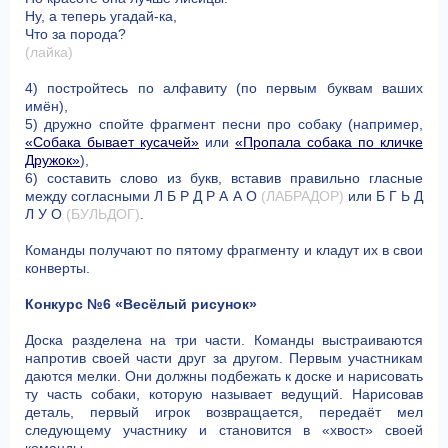
Ну, а теперь угадай-ка,
Что за порода?
(лайка)
4) постройтесь по алфавиту (по первым буквам ваших
имён),
5) дружно спойте фрагмент песни про собаку (например,
«Собака бывает кусачей»
или
«Пропала собака по кличке
Дружок»
),
6) составить слово из букв, вставив правильно гласные
между согласными Л Б Р Д Р А А О
(ЛАБРАДОР)
или Б Г Ь Д
Л У О
(БУЛЬДОГ)
.
Команды получают по пятому фрагменту и кладут их в свои
конверты.
Конкурс №6 «Весёлый рисунок»
Доска разделена на три части. Команды выстраиваются
напротив своей части друг за другом. Первым участникам
даются мелки. Они должны подбежать к доске и нарисовать
ту часть собаки, которую называет ведущий. Нарисовав
деталь, первый игрок возвращается, передаёт мел
следующему участнику и становится в «хвост» своей