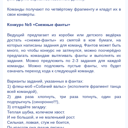
Команды получают по четвёртому фрагменту и кладут их в
свои конверты.
Конкурс №5 «Снежные фанты»
Ведущий предлагает из коробки или детского ведёрка
достать «снежки-фанты» из смятой в ком бумаги, на
которых написаны задания для команд. Фантов может быть
много, но чтобы конкурс не затянулся, можно поочерёдно
предлагать командам вытягивать фанты и выполнять их
задания. Можно предложить по 2-3 задания для каждой
команды. Можно подложить пустые фанты, что будет
означать переход хода к следующей команде.
Варианты заданий, указанных в фантах:
1) флеш-моб «Собачий вальс» (исполните фрагмент танца
всей командой),
2) два раза хлопнуть, три раза топнуть, один раз
подпрыгнуть (синхронно!!!),
3) отгадайте загадку:
Теплая шубка, колечком хвост.
И не большой, и не маленький рост.
Сильная, ловкая, стуж не боится,
По красоте она лучше лисицы.