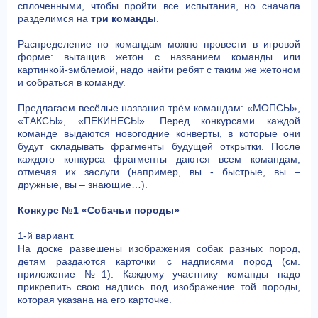
сплоченными, чтобы пройти все испытания, но сначала
разделимся на
три команды
.
Распределение по командам можно провести в игровой
форме: вытащив жетон с названием команды или
картинкой-эмблемой, надо найти ребят с таким же жетоном
и собраться в команду.
Предлагаем весёлые названия трём командам: «МОПСЫ»,
«ТАКСЫ», «ПЕКИНЕСЫ». Перед конкурсами каждой
команде выдаются новогодние конверты, в которые они
будут складывать фрагменты будущей открытки. После
каждого конкурса фрагменты даются всем командам,
отмечая их заслуги (например, вы - быстрые, вы –
дружные, вы – знающие…).
Конкурс №1 «Собачьи породы»
1-й вариант.
На доске развешены изображения собак разных пород,
детям раздаются карточки с надписями пород (см.
приложение №1). Каждому участнику команды надо
прикрепить свою надпись под изображение той породы,
которая указана на его карточке.