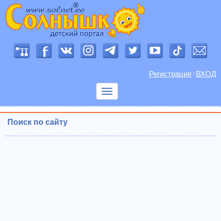
Регистрация
ВХОД
/
Показать
меню
Поиск по сайту