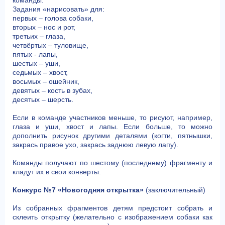
команды.
Задания «нарисовать» для:
первых – голова собаки,
вторых – нос и рот,
третьих – глаза,
четвёртых – туловище,
пятых - лапы,
шестых – уши,
седьмых – хвост,
восьмых – ошейник,
девятых – кость в зубах,
десятых – шерсть.
Если в команде участников меньше, то рисуют, например,
глаза и уши, хвост и лапы. Если больше, то можно
дополнить рисунок другими деталями (когти, пятнышки,
закрась правое ухо, закрась заднюю левую лапу).
Команды получают по шестому (последнему) фрагменту и
кладут их в свои конверты.
Конкурс №7 «Новогодняя открытка»
(заключительный)
Из собранных фрагментов детям предстоит собрать и
склеить открытку (желательно с изображением собаки как