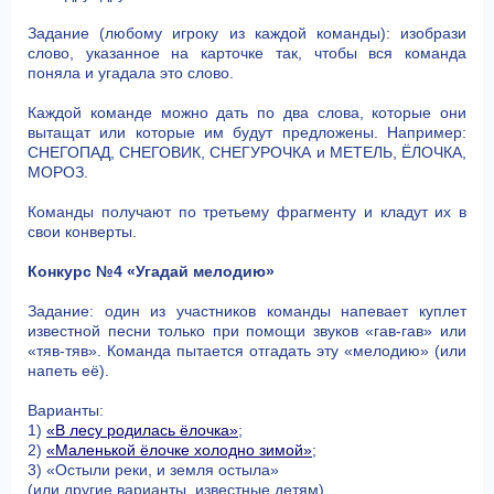
Задание (любому игроку из каждой команды): изобрази
слово, указанное на карточке так, чтобы вся команда
поняла и угадала это слово.
Каждой команде можно дать по два слова, которые они
вытащат или которые им будут предложены. Например:
СНЕГОПАД, СНЕГОВИК, СНЕГУРОЧКА и МЕТЕЛЬ, ЁЛОЧКА,
МОРОЗ.
Команды получают по третьему фрагменту и кладут их в
свои конверты.
Конкурс №4 «Угадай мелодию»
Задание: один из участников команды напевает куплет
известной песни только при помощи звуков «гав-гав» или
«тяв-тяв». Команда пытается отгадать эту «мелодию» (или
напеть её).
Варианты:
1)
«В лесу родилась ёлочка»
;
2)
«Маленькой ёлочке холодно зимой»
;
3) «Остыли реки, и земля остыла»
(или другие варианты, известные детям).