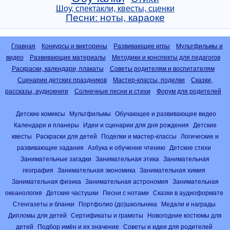
Шоу, спектакли, квесты, сценки
Песни: ноты, караоке
Главная
Конкурсы и викторины
Развивающие игры
Мультфильмы и
видео
Развивающие материалы
Методики и конспекты для педагогов
Раскраски, календари, плакаты
Советы родителям и воспитателям
Сценарии детских праздников
Мастер-классы, поделки
Сказки,
рассказы, аудиокниги
Солнечные песни и стихи
Форум для родителей
Детские комиксы
Мультфильмы
Обучающее и развивающее видео
Календари и планеры
Идеи и сценарии для дня рождения
Детские
квесты
Раскраски для детей
Поделки и мастер-классы
Логические и
развивающие задания
Азбука и обучение чтению
Детские стихи
Занимательные загадки
Занимательная этика
Занимательная
география
Занимательная экономика
Занимательная химия
Занимательная физика
Занимательная астрономия
Занимательная
океанология
Детские частушки
Песни с нотами
Сказки в аудиоформате
Стенгазеты и бланки
Портфолио (до)школьника
Медали и награды
Дипломы для детей
Сертификаты и грамоты
Новогодние костюмы для
детей
Подбор имён и их значение
Советы и идеи для родителей