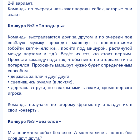
2-й вариант.
Команды по очереди называют породы собак, которые они
знают.
Конкурс №2 «Поводырь»
Команды выстраиваются друг за другом и по очереди под
весёлую музыку проходят маршрут с препятствиями
(обойти кегли-«ёлочки», пройти под мишурой, растянутой
между партами и т.д.). Ведёт их тот, кто стоит первым.
Провести команду надо так, чтобы никто не оторвался и не
потерялся. Проходить маршрут нужно будет определённым
способом:
• держась за плечи друг друга,
• сцепившись руками (в локтях),
• держась за руки, но с закрытыми глазами, кроме первого
игрока.
Команды получают по второму фрагменту и кладут их в
свои конверты.
Конкурс №3 «Без слов»
Мы понимаем собак без слов. А можем ли мы понять без
слов друг друга?