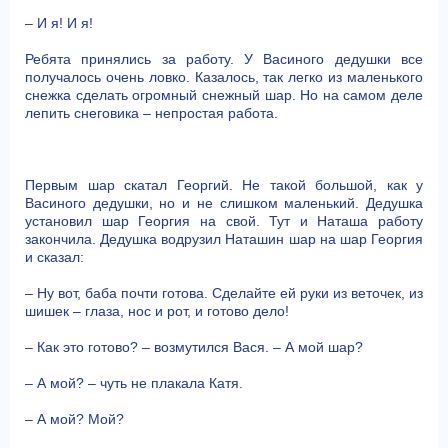
– И я! И я!
Ребята принялись за работу. У Васиного дедушки все
получалось очень ловко. Казалось, так легко из маленького
снежка сделать огромный снежный шар. Но на самом деле
лепить снеговика – непростая работа.
Первым шар скатал Георгий. Не такой большой, как у
Васиного дедушки, но и не слишком маленький. Дедушка
установил шар Георгия на свой. Тут и Наташа работу
закончила. Дедушка водрузил Наташин шар на шар Георгия
и сказал:
– Ну вот, баба почти готова. Сделайте ей руки из веточек, из
шишек – глаза, нос и рот, и готово дело!
– Как это готово? – возмутился Вася. – А мой шар?
– А мой? – чуть не плакала Катя.
– А мой? Мой?