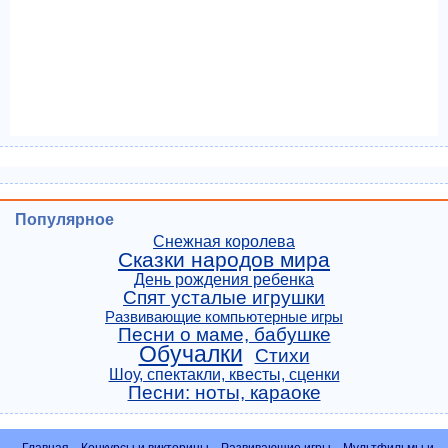
Популярное
Снежная королева
Сказки народов мира
День рождения ребенка
Спят усталые игрушки
Развивающие компьютерные игры
Песни о маме, бабушке
Обучалки
Стихи
Шоу, спектакли, квесты, сценки
Песни: ноты, караоке
Главная
Конкурсы и викторины
Развивающие игры
Мультфильмы и