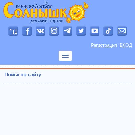
Регистрация
ВХОД
/
Показать
меню
Поиск по сайту