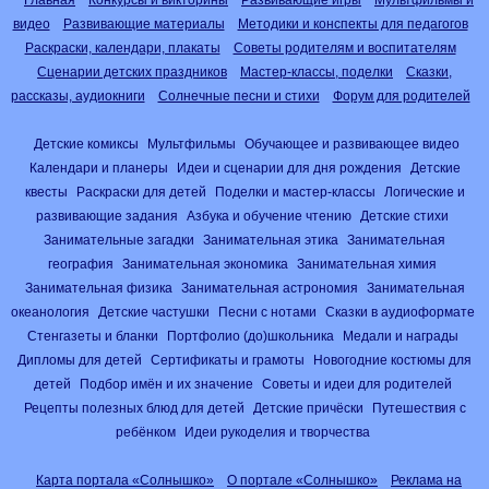
видео
Развивающие материалы
Методики и конспекты для педагогов
Раскраски, календари, плакаты
Советы родителям и воспитателям
Сценарии детских праздников
Мастер-классы, поделки
Сказки,
рассказы, аудиокниги
Солнечные песни и стихи
Форум для родителей
Детские комиксы
Мультфильмы
Обучающее и развивающее видео
Календари и планеры
Идеи и сценарии для дня рождения
Детские
квесты
Раскраски для детей
Поделки и мастер-классы
Логические и
развивающие задания
Азбука и обучение чтению
Детские стихи
Занимательные загадки
Занимательная этика
Занимательная
география
Занимательная экономика
Занимательная химия
Занимательная физика
Занимательная астрономия
Занимательная
океанология
Детские частушки
Песни с нотами
Сказки в аудиоформате
Стенгазеты и бланки
Портфолио (до)школьника
Медали и награды
Дипломы для детей
Сертификаты и грамоты
Новогодние костюмы для
детей
Подбор имён и их значение
Советы и идеи для родителей
Рецепты полезных блюд для детей
Детские причёски
Путешествия с
ребёнком
Идеи рукоделия и творчества
Карта портала «Солнышко»
О портале «Солнышко»
Реклама на