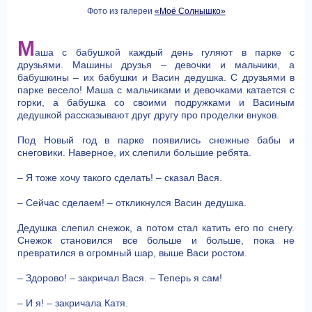
Фото из галереи
«Моё Солнышко»
М
аша с бабушкой каждый день гуляют в парке с
друзьями. Машины друзья – девочки и мальчики, а
бабушкины – их бабушки и Васин дедушка. С друзьями в
парке весело! Маша с мальчиками и девочками катается с
горки, а бабушка со своими подружками и Васиным
дедушкой рассказывают друг другу про проделки внуков.
Под Новый год в парке появились снежные бабы и
снеговики. Наверное, их слепили большие ребята.
– Я тоже хочу такого сделать! – сказал Вася.
– Сейчас сделаем! – откликнулся Васин дедушка.
Дедушка слепил снежок, а потом стал катить его по снегу.
Снежок становился все больше и больше, пока не
превратился в огромный шар, выше Васи ростом.
– Здорово! – закричал Вася. – Теперь я сам!
– И я! – закричала Катя.