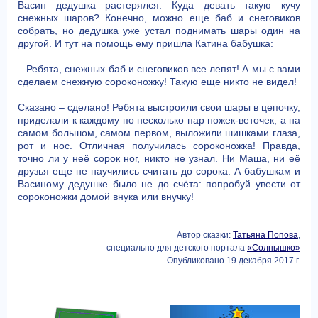
Васин дедушка растерялся. Куда девать такую кучу
снежных шаров? Конечно, можно еще баб и снеговиков
собрать, но дедушка уже устал поднимать шары один на
другой. И тут на помощь ему пришла Катина бабушка:
– Ребята, снежных баб и снеговиков все лепят! А мы с вами
сделаем снежную сороконожку! Такую еще никто не видел!
Сказано – сделано! Ребята выстроили свои шары в цепочку,
приделали к каждому по несколько пар ножек-веточек, а на
самом большом, самом первом, выложили шишками глаза,
рот и нос. Отличная получилась сороконожка! Правда,
точно ли у неё сорок ног, никто не узнал. Ни Маша, ни её
друзья еще не научились считать до сорока. А бабушкам и
Васиному дедушке было не до счёта: попробуй увести от
сороконожки домой внука или внучку!
Автор сказки:
Татьяна Попова
,
специально для детского портала
«Солнышко»
Опубликовано 19 декабря 2017 г.